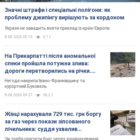
Значні штрафи і спеціальні полігони: як
проблему джипінгу вирішують за кордоном
Україні не завадить взяти приклад із країн Європи
8.08.2026 05:10
2,7 т.
На Прикарпатті після аномальної
спеки пройшла потужна злива:
дороги перетворились на річки.
Відео
Негода накрила Івано-Франківщину та
курортний Буковель
8.08.2026 09:27
38,2 т.
Жінці нарахували 729 тис. грн боргу
за газ через покази зіпсованого
лічильника: суддя ухвалив
неочікуване рішення
Чи треба платити борг через донарахування