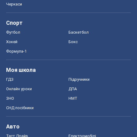
Черкаси
Спорт
Футбол
Баскетбол
Хокей
Бокс
Формула-1
Моя школа
ГДЗ
Підручники
Онлайн уроки
ДПА
ЗНО
НМТ
СНД посібники
Авто
Тест Драйв
Електромобілі