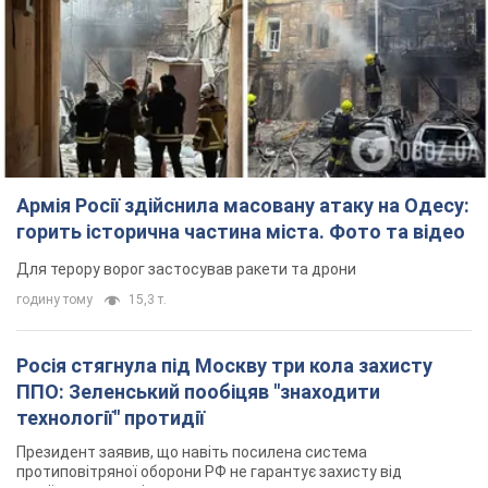
Армія Росії здійснила масовану атаку на Одесу:
горить історична частина міста. Фото та відео
Для терору ворог застосував ракети та дрони
годину тому
15,3 т.
Росія стягнула під Москву три кола захисту
ППО: Зеленський пообіцяв "знаходити
технології" протидії
Президент заявив, що навіть посилена система
протиповітряної оборони РФ не гарантує захисту від