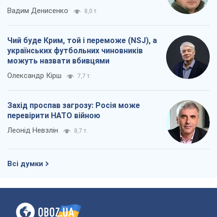
Вадим Денисенко
8,0 т.
Чий буде Крим, той і переможе (NSJ), а
українських футбольних чиновників
можуть назвати вбивцями
Олександр Кірш
7,7 т.
Захід проспав загрозу: Росія може
перевірити НАТО війною
Леонід Невзлін
8,7 т.
Всі думки