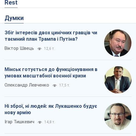
Rest
Думки
Збіг інтересів двох цинічних гравців чи
таємний план Трампа і Путіна?
Віктор Швець
12,6 т.
Мінськ готується до функціонування в
умовах масштабної воєнної кризи
Олександр Левченко
17,5 т.
Ні зброї, ні людей: як Лукашенко будує
нову армію
Ігар Тишкевич
14,8 т.