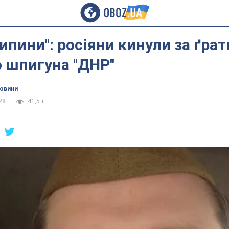
рипини'': росіяни кинули за ґрат
 шпигуна ''ДНР''
новини
28
41,5 т.