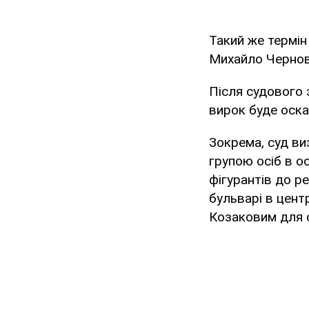
Такий же термін
Михайло Чернов
Після судового 
вирок буде оск
Зокрема, суд виз
групою осіб в о
фігурантів до р
бульварі в цент
Козаковим для с