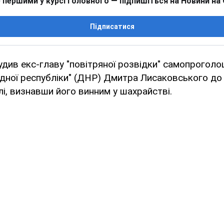
 першими у курсі головного — підпишіться на Новини на
Підписатися
див екс-главу "повітряної розвідки" самопроголо
дної республіки" (ДНР) Дмитра Лисаковського до
і, визнавши його винним у шахрайстві.