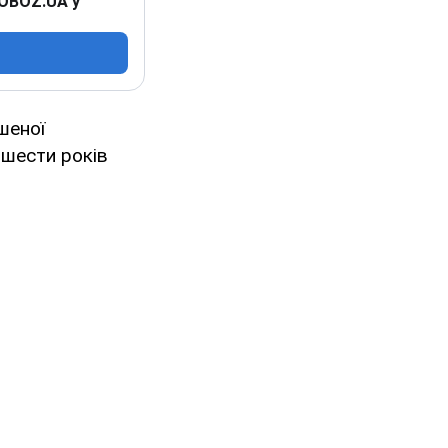
 OBOZ.UA у
шеної
 шести років