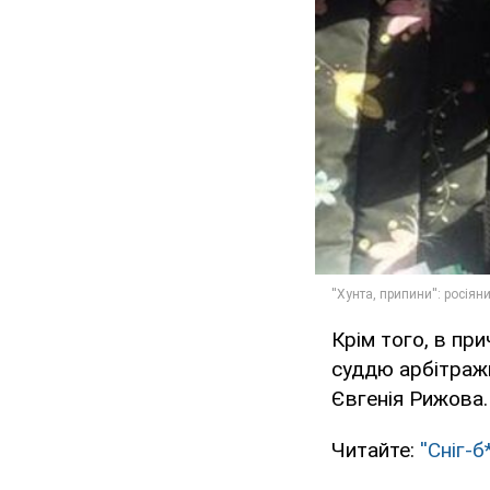
Крім того, в п
суддю арбітражн
Євгенія Рижова.
Читайте:
''Сніг-