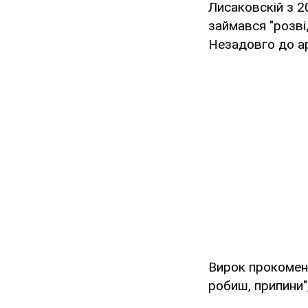
Лисаковскій з 2
займався "розві
Незадовго до а
Вирок прокомент
робиш, припини",