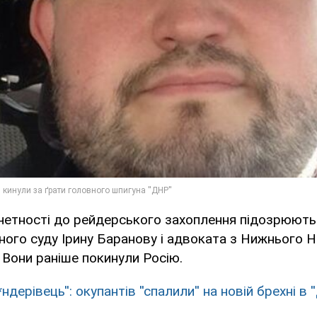
ричетності до рейдерського захоплення підозрюют
ого суду Ірину Баранову і адвоката з Нижнього 
 Вони раніше покинули Росію.
б*ндерівець'': окупантів ''спалили'' на новій брехні в '