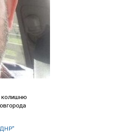
ь колишню
Новгорода
'ДНР''