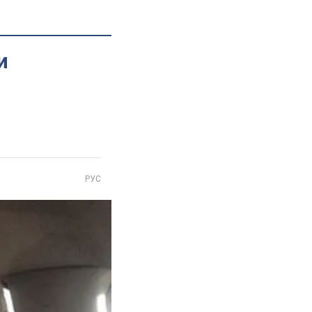
и
РУС