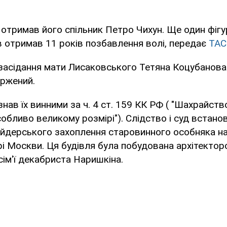
 отримав його спільник Петро Чихун. Ще один фігу
 отримав 11 років позбавлення волі, передає
ТАС
засідання мати Лисаковського Тетяна Коцубанова
аржений.
нав їх винними за ч. 4 ст. 159 КК РФ ( "Шахрайств
собливо великому розмірі"). Слідство і суд встано
ейдерського захоплення старовинного особняка н
рі Москви. Ця будівля була побудована архітекто
ім'ї декабриста Наришкіна.