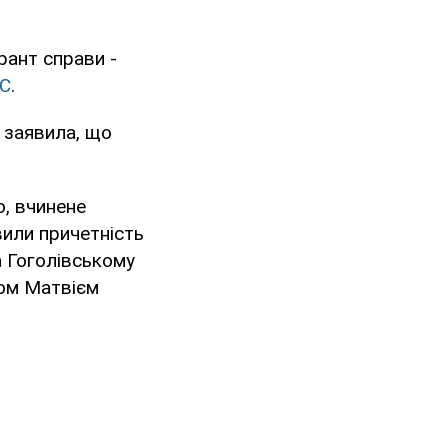
рант справи -
С
.
 заявила, що
о, вчинене
вили причетність
а Гоголівському
ром Матвієм