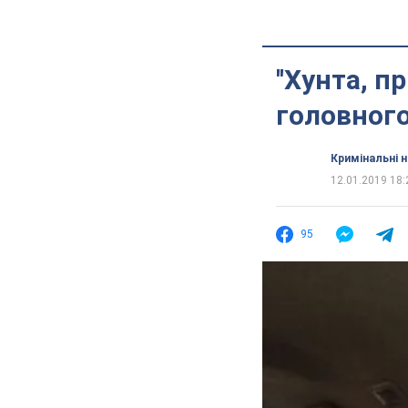
''Хунта, п
головного
Кримінальні 
12.01.2019 18:
95