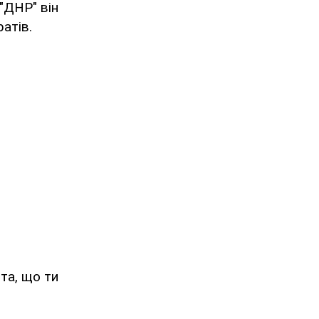
"ДНР" він
атів.
та, що ти