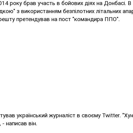
014 року брав участь в бойових діях на Донбасі. В 
дкою" з використанням безпілотних літальних апар
решту претендував на пост "командира ППО".
ував український журналіст в своєму Twitter. "Хун
 - написав він.