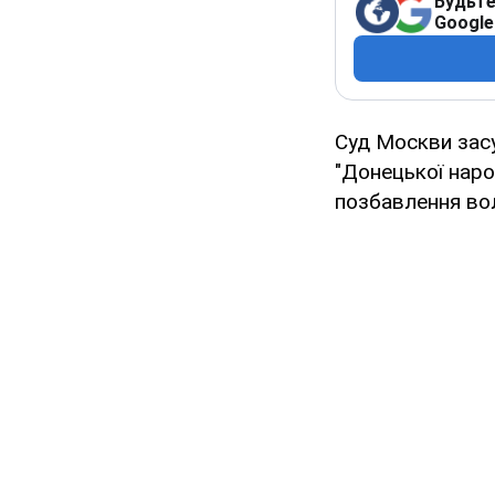
Будьте
Google
Суд Москви засу
"Донецької наро
позбавлення вол