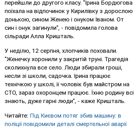
перейшли до другого класу. "Ірина Бордюгова
поїхала на відпочинок у Кирилівку з дорослою
донькою, сином Женею і онуком Іваном. От
син і онук загинули", - повідомила голова
сільради Алла Кришталь.
У неділю, 12 серпня, хлопчиків поховали.
"Женечку хоронили у закритій труні. Трагедія
сколихнула все село. Люди збирали гроші,
несли зі школи, садочка. Ірина працює
технічкою у школі, її чоловік був майстром на
СТО, зараз охоронцем працює. Їхню родину всі
знають, дуже гарні люди", - каже Кришталь.
Читайте:
Під Києвом потяг збив машину: в
поліції повідомили деталі смертельної аварії