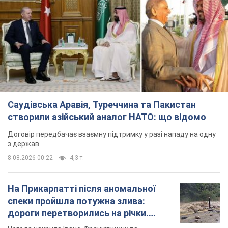
Саудівська Аравія, Туреччина та Пакистан
створили азійський аналог НАТО: що відомо
Договір передбачає взаємну підтримку у разі нападу на одну
з держав
8.08.2026 00:22
4,3 т.
На Прикарпатті після аномальної
спеки пройшла потужна злива:
дороги перетворились на річки.
Відео
Негода накрила Івано-Франківщину та
курортний Буковель
4 часа назад
6,7 т.
Хорватія принизила збірну Росії зі
спортивної гімнастики, офіційно не
допустивши до чемпіонату Європи
основних спортсменів
Турнір відбудеться в Загребі з 13 по 23 серпня