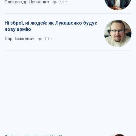
Коли закінчиться війна?
Юрій Хрістензен
1,8 т.
Україна вступила в надзвичайний
економічний стан. Чи є світло вкінці
тунелю?
Вадим Денисенко
1,4 т.