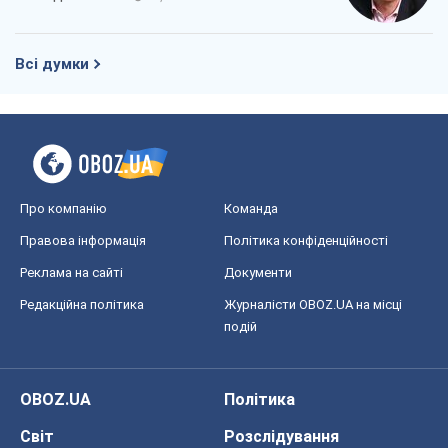
Про компанію
Команда
Правова інформація
Політика конфіденційності
Реклама на сайті
Документи
Редакційна політика
Журналісти OBOZ.UA на місці
подій
OBOZ.UA
Політика
Світ
Розслідування
Блоги
Суспільство
Регіони України
Київ
Харків
Запоріжжя
Дніпро
Черкаси