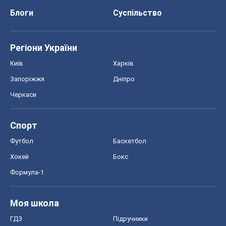
Спорт
Футбол
Баскетбол
Хокей
Бокс
Формула-1
Моя школа
ГДЗ
Підручники
Онлайн уроки
ДПА
ЗНО
НМТ
СНД посібники
Авто
Тест Драйв
Електромобілі