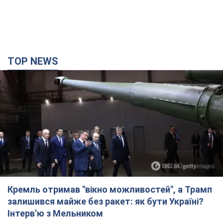
Кремль отримав "вікно можливостей", а Трамп
залишився майже без ракет: як бути Україні?
Інтерв’ю з Мельником
Думка, що в Росії закінчаться балістичні ракети, вкрай
небезпечна, наголосив експерт
час назад
6,8 т.
"Все горіло": очевидиця розповіла про загибель
3-річного хлопчика і його рідних внаслідок
атаки РФ на Київщину. Відео та фото