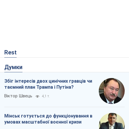
Думки
Збіг інтересів двох цинічних гравців чи
таємний план Трампа і Путіна?
Віктор Швець
4,1 т.
Мінськ готується до функціонування в
умовах масштабної воєнної кризи
Олександр Левченко
7,9 т.
Ні зброї, ні людей: як Лукашенко будує
нову армію
Ігар Тишкевич
1,1 т.