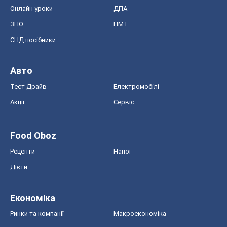
Акції
Сервіс
Food Oboz
Рецепти
Напої
Дієти
Економіка
Ринки та компанії
Макроекономіка
MedOboz
Новини медицини
MAMACLUB
Шоу
Афіша
Плітки
Краса
Мода