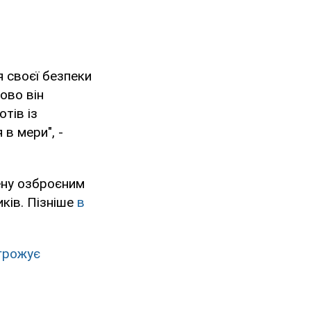
я своєї безпеки
мово він
отів із
в мери", -
ну озброєним
ків. Пізніше
в
грожує