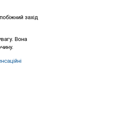
апобіжний захід
увагу. Вона
чину.
нсаційні