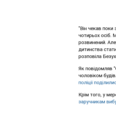
"Він чекав поки
чотирьох осіб. М
розвинений. Але в
дитинства стати
розповіла Безух
Як повідомляв "
чоловіком будів
поліції поділили
Крім того, у ме
заручникам виб