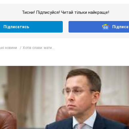
Тисни! Підписуйся! Читай тільки найкраще!
Підписатись
Підписа
ьні новини
Хотів слави: мати...