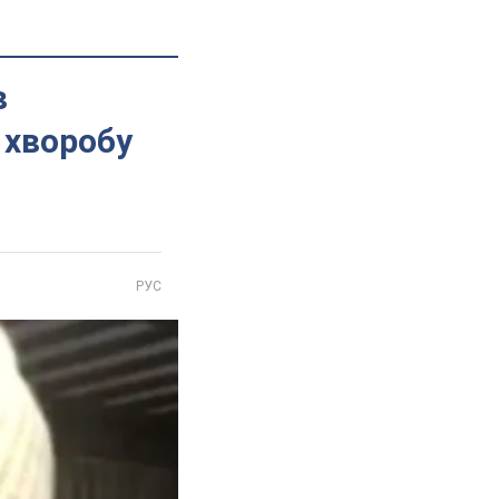
в
о хворобу
РУС