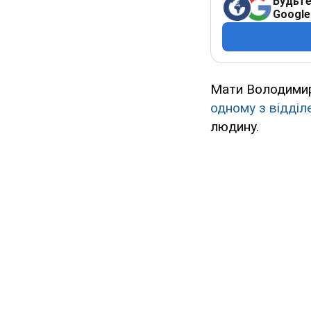
Будьте
Google
Мати Володимир
одному з відділ
людину.