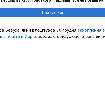
 першими у курсі головного — підпишіться на Новини на
Підписатися
а Безуха, який влаштував 30 грудня
захоплення з
ень пошти в Харкові
, характеризує свого сина як п