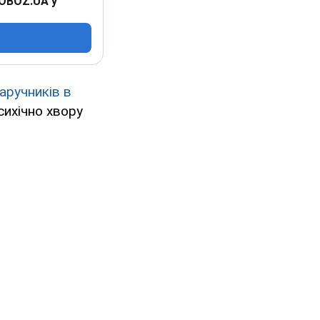
 OBOZ.UA у
аручників в
сихічно хвору