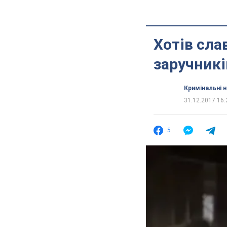
Хотів сла
заручникі
Кримінальні 
31.12.2017 16:
5