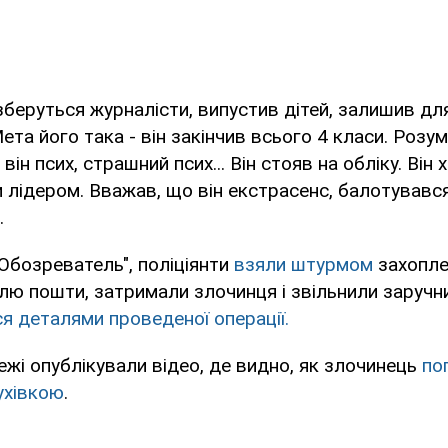
 зберуться журналісти, випустив дітей, залишив дл
ета його така - він закінчив всього 4 класи. Розу
ін псих, страшний псих... Він стояв на обліку. Він х
 лідером. Вважав, що він екстрасенс, балотувався 
.
Обозреватель", поліціянти
взяли штурмом
захопле
лю пошти, затримали злочинця і звільнили заручни
ся деталями проведеної операції.
режі опублікували відео, де видно, як злочинець
по
ухівкою
.