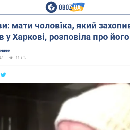
ви: мати чоловіка, який захопи
в у Харкові, розповіла про йог
новини
27
11,9 т.