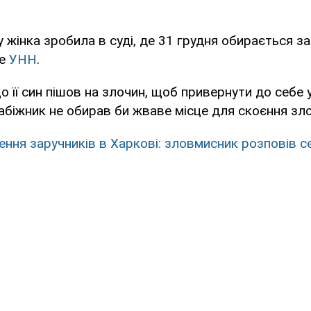
у жінка зробила в суді, де 31 грудня обирається з
ше
УНН
.
о її син пішов на злочин, щоб привернути до себе 
абіжник не обирав би жваве місце для скоєння зло
ення заручників в Харкові: зловмисник розповів се