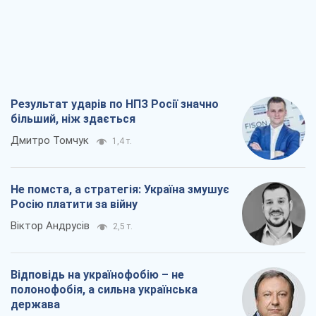
Не помста, а стратегія: Україна змушує
Росію платити за війну
Віктор Андрусів
2,5 т.
Відповідь на українофобію – не
полонофобія, а сильна українська
держава
Микола Княжицький
1,8 т.
Мер Москви раптово схотів миру, як
стають послом у США й нові українські
топ-рейтинги
Олександр Кірш
7,3 т.
Всі думки