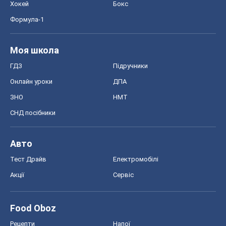
Авто
Тест Драйв
Електромобілі
Акції
Сервіс
Food Oboz
Рецепти
Напої
Дієти
Економіка
Ринки та компанії
Макроекономіка
MedOboz
Новини медицини
MAMACLUB