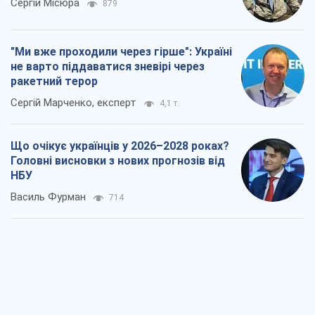
Василь Фурман
714
Результат ударів по НПЗ Росії значно
більший, ніж здається
Дмитро Томчук
1,4 т.