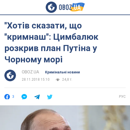
''Хотів сказати, що
''кримнаш'': Цимбалюк
розкрив план Путіна у
Чорному морі
OBOZ.UA
Кримінальні новини
28.11.2018 15:10
24,8 т.
3
РУС