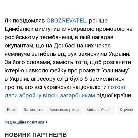
Як повідомляв
OBOZREVATEL
, раніше
Цимбалюк виступив із яскравою промовою на
російському телебаченні, в якій нагадав
окупантам, що на Донбасі на них чекає
неминуча загибель від рук захисників України.
За його словами, замість того, щоб розганяти
істерію навколо фейку про розквіт "фашизму"
в Україні, агресору слід було б замислитися
про те, що всі українські націоналісти
готові
дати збройну відсіч загарбникам
рідної країни.
Росія
Загострення в Азовському морі
Війна в Україні
Керченськ
Редакційна політика