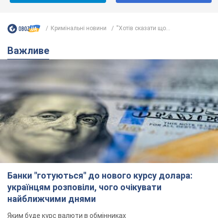
Банки "готуються" до нового курсу долара:
українцям розповіли, чого очікувати
найближчими днями
Яким буде курс валюти в обмінниках
6.08.2026 22:58
152,0 т.
Українцям обіцяють по 850 грн від
мобільних операторів: що не так з
цими повідомленнями
Як не потрапити в пастку шахраїв
6.08.2026 21:02
16,7 т.
Найдорожчий футболіст "Динамо"