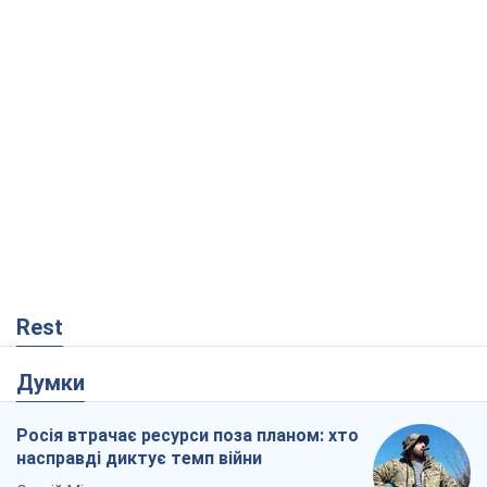
Rest
Думки
Росія втрачає ресурси поза планом: хто
насправді диктує темп війни
Сергій Місюра
879
"Ми вже проходили через гірше": Україні
не варто піддаватися зневірі через
ракетний терор
Сергій Марченко, експерт
4,1 т.
Що очікує українців у 2026–2028 роках?
Головні висновки з нових прогнозів від
НБУ