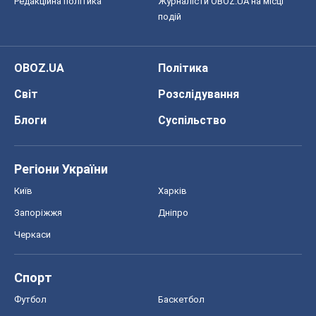
Київ
Харків
Запоріжжя
Дніпро
Черкаси
Спорт
Футбол
Баскетбол
Хокей
Бокс
Формула-1
Моя школа
ГДЗ
Підручники
Онлайн уроки
ДПА
ЗНО
НМТ
СНД посібники