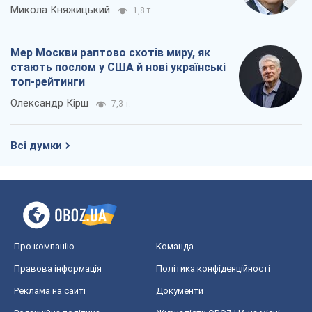
Про компанію
Команда
Правова інформація
Політика конфіденційності
Реклама на сайті
Документи
Редакційна політика
Журналісти OBOZ.UA на місці
подій
OBOZ.UA
Політика
Світ
Розслідування
Блоги
Суспільство
Регіони України