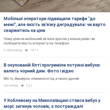
В окупованій Ялті прогриміли потужні вибухи:
валить чорний дим. Фото і відео
Місто, ймовірно, опинилося під атакою дронів
час назад
1,6 т.
У Коблевому на Миколаївщині стався вибух у
морі: загинув чоловік, є постраждалі
Чоловік, ймовірно, підірвався на морській міні
2 часа назад
2,7 т.