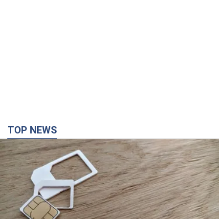
TOP NEWS
Мобільні оператори підвищили тарифи "до
межі", але якість зв'язку деградувала: чи варто
скаржитись на ціни
Чому ціни на мобільний зв'язок зросли у кілька разів і як
поліпшити якість інтернету на телефоні
2 часа назад
14,7 т.