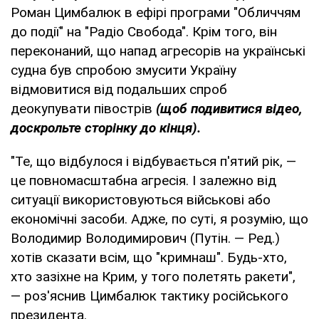
Роман Цимбалюк в ефірі програми "Обличчям
до події" на "Радіо Свобода". Крім того, він
переконаний, що напад агресорів на українські
судна був спробою змусити Україну
відмовитися від подальших спроб
деокупувати півострів
(щоб подивитися відео,
доскрольте сторінку до кінця).
"Те, що відбулося і відбувається п'ятий рік, —
це повномасштабна агресія. І залежно від
ситуації використовуються військові або
економічні засоби. Адже, по суті, я розумію, що
Володимир Володимирович (Путін. — Ред.)
хотів сказати всім, що "кримнаш". Будь-хто,
хто зазіхне на Крим, у того полетять ракети",
— роз'яснив Цимбалюк тактику російського
президента.