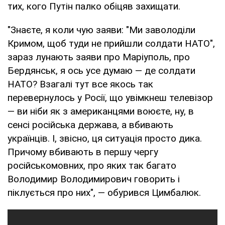
тих, кого Путін палко обіцяв захищати.
"Знаєте, я коли чую заяви: "Ми заволоділи
Кримом, щоб туди не прийшли солдати НАТО",
зараз лунають заяви про Маріуполь, про
Бердянськ, я ось усе думаю — де солдати
НАТО? Взагалі тут все якось так
перевернулось у Росії, що увімкнеш телевізор
— ви ніби як з американцями воюєте, ну, в
сенсі російська держава, а вбивають
українців. І, звісно, ця ситуація просто дика.
Причому вбивають в першу чергу
російськомовних, про яких так багато
Володимир Володимирович говорить і
піклується про них", — обурився Цимбалюк.