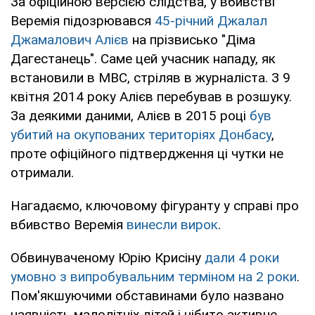
За офіційною версією слідства, у вбивстві
Веремія підозрювався
45-річний Джалал
Джамалович Алієв
на прізвисько "Діма
Дагестанець". Саме цей учасник нападу, як
встановили в МВС, стріляв в журналіста. З 9
квітня 2014 року Алієв перебував в розшуку.
За деякими даними, Алієв в 2015 році
був
убитий на окупованих територіях Донбасу
,
проте офіційного підтвердження ці чутки не
отримали.
Нагадаємо, ключовому фігуранту у справі про
вбивство Веремія
винесли вирок
.
Обвинуваченому Юрію Крисіну
дали 4 роки
умовно з випробувальним терміном на 2 роки
.
Пом'якшуючими обставинами було названо
наявність малолітніх дітей і нібито активне