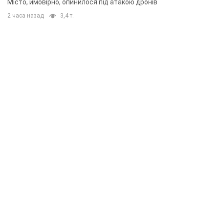
Місто, ймовірно, опинилося під атакою дронів
2 часа назад
3,4 т.