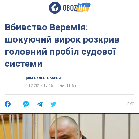
Вбивство Веремія:
шокуючий вирок розкрив
головний пробіл судової
системи
Кримінальні новини
26.12.2017 17:15
11,6 т.
1
РУС