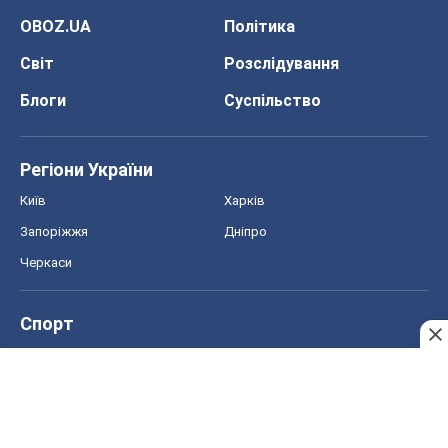
OBOZ.UA
Політика
Світ
Розслідування
Блоги
Суспільство
Регіони України
Київ
Харків
Запоріжжя
Дніпро
Черкаси
Спорт
Футбол
Баскетбол
Хокей
Бокс
Формула-1