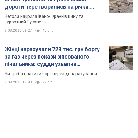
дороги перетворились на річки.
Відео
Негода накрила Івано-Франківщину та
курортний Буковель
8.08.2026 09:27
40,0 т.
Жінці нарахували 729 тис. грн боргу
за газ через покази зіпсованого
лічильника: суддя ухвалив
неочікуване рішення
Чи треба платити борг через донарахування
8.08.2026 14:43
32,4 т.