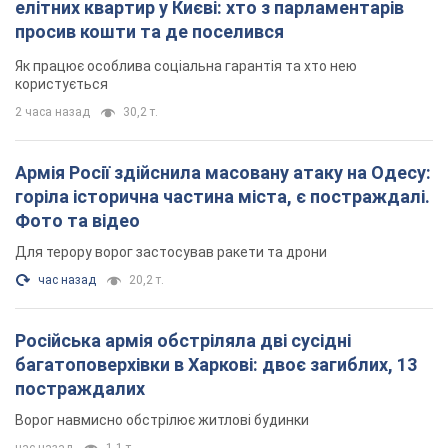
елітних квартир у Києві: хто з парламентарів
просив кошти та де поселився
Як працює особлива соціальна гарантія та хто нею
користується
2 часа назад
30,2 т.
Армія Росії здійснила масовану атаку на Одесу:
горіла історична частина міста, є постраждалі.
Фото та відео
Для терору ворог застосував ракети та дрони
час назад
20,2 т.
Російська армія обстріляла дві сусідні
багатоповерхівки в Харкові: двоє загиблих, 13
постраждалих
Ворог навмисно обстрілює житлові будинки
час назад
1,1 т.