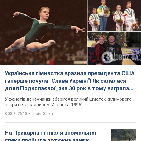
Українська гімнастка вразила президента США
і вперше почула "Слава Україні"! Як склалася
доля Подкопаєвої, яка 30 років тому виграла
"золото" Олімпіади
У фанатів донеччанки зберігся великий шматок килимового
покриття з надписом "Атланта-1996"
8.08.2026 18:30
39,3 т.
На Прикарпатті після аномальної
спеки пройшла потужна злива: