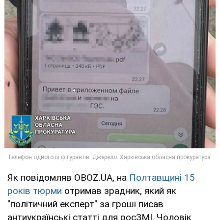
Як повідомляв OBOZ.UA, на
Полтавщині 15
років тюрми
отримав зрадник, який як
"політичний експерт" за гроші писав
антиукраїнські статті для росЗМІ. Чоловік