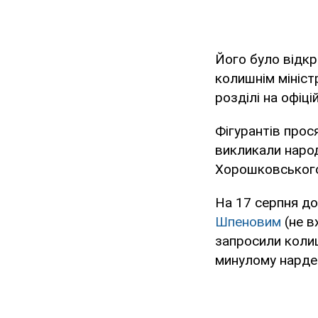
Його було відкр
колишнім мініс
розділі на офіці
Фігурантів прося
викликали наро
Хорошковськог
На 17 серпня д
Шпеновим
(не в
запросили коли
минулому нард