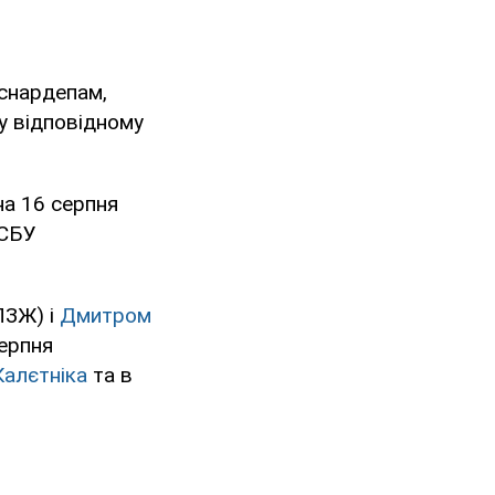
кснардепам,
у відповідному
 на 16 серпня
 СБУ
ЗЖ) і
Дмитром
серпня
Калєтніка
та в