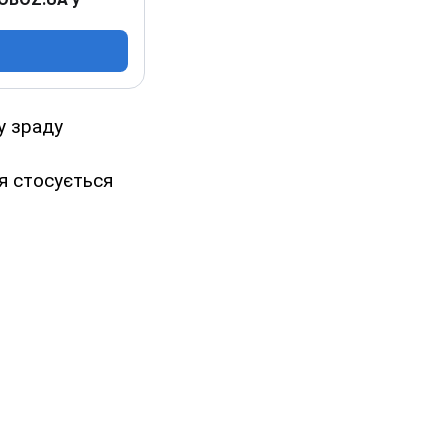
у зраду
ня стосується