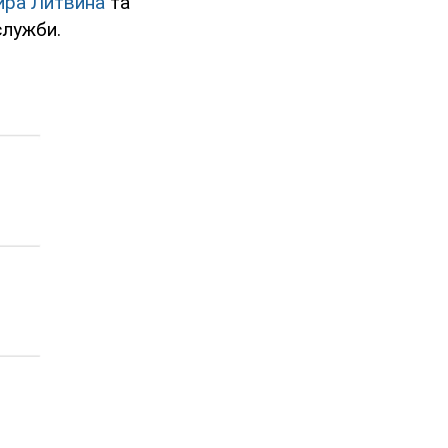
ра Литвина
та
служби.