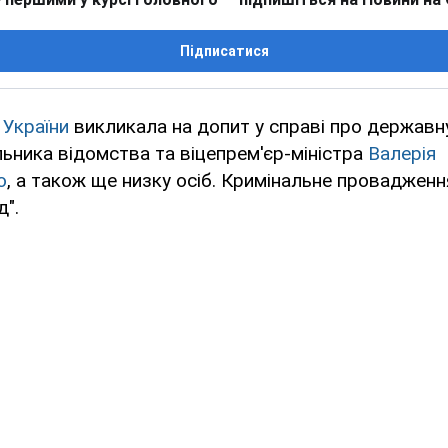
Підписатися
 України
викликала на допит у справі про державн
ьника відомства та віцепрем'єр-міністра
Валерія
о
, а також ще низку осіб. Кримінальне проваджен
д".