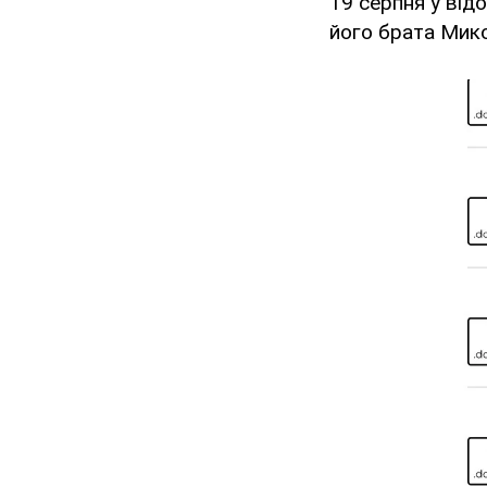
19 серпня у від
його брата Мик