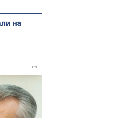
али на
РУС