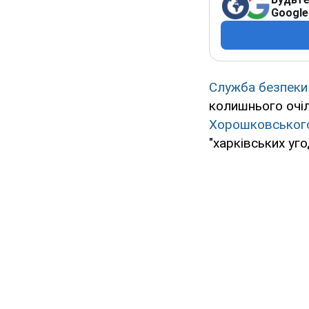
Google
Служба безпеки
колишнього очіл
Хорошковськог
"харківських уго