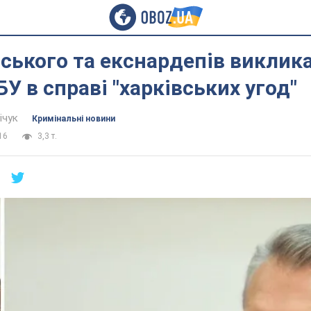
ького та екснардепів виклик
БУ в справі "харківських угод"
ічук
Кримінальні новини
16
3,3 т.