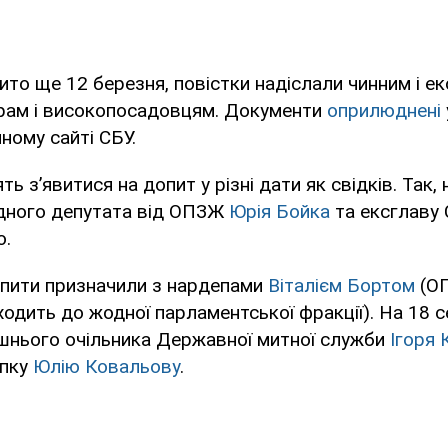
ито ще 12 березня, повістки надіслали чинним і е
трам і високопосадовцям. Документи
оприлюднені
йному сайті СБУ.
ть з’явитися на допит у різні дати як свідків. Так,
дного депутата від ОПЗЖ
Юрія Бойка
та ексглаву
о.
опити призначили з нардепами
Віталієм Бортом
(ОП
ходить до жодної парламентської фракції). На 18 
шнього очільника Державної митної служби
Ігоря 
епку
Юлію Ковальову
.