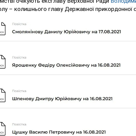
омстві очікують ексглаву Верховної Ради
Володими
олу – колишнього главу Державної прикордонної 