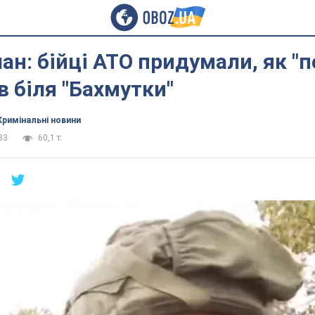
ан: бійці АТО придумали, як "п
в біля "Бахмутки"
Кримінальні новини
33
60,1 т.