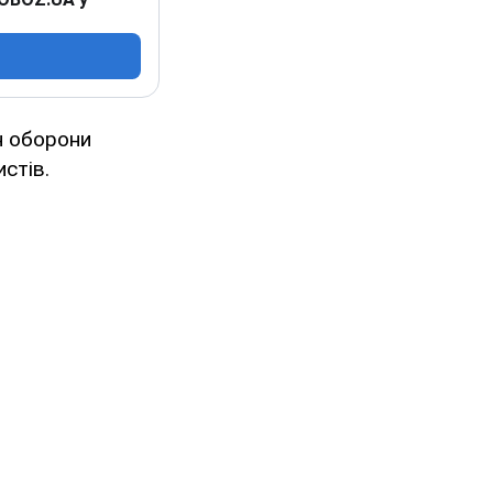
н оборони
стів.