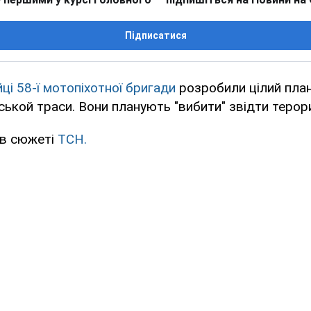
Підписатися
йці 58-ї мотопіхотної бригади
розробили цілий пла
ькой траси. Вони планують "вибити" звідти терори
 в сюжеті
ТСН.