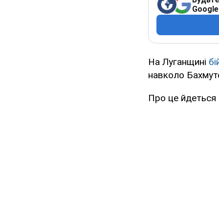
Google
На Луганщині
бі
навколо Бахмутс
Про це йдеться