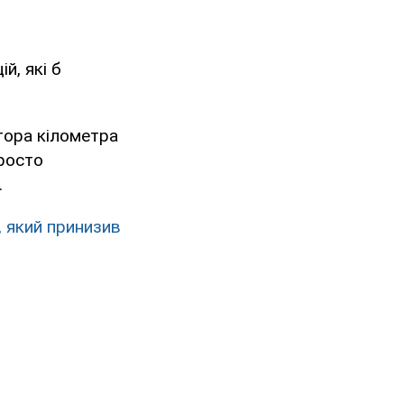
й, які б
тора кілометра
просто
.
, який принизив