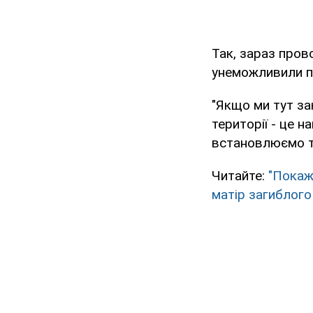
Так, зараз пров
унеможливили п
"Якщо ми тут за
території - це 
встановлюємо ту
Читайте:
"Покаж
матір загиблого