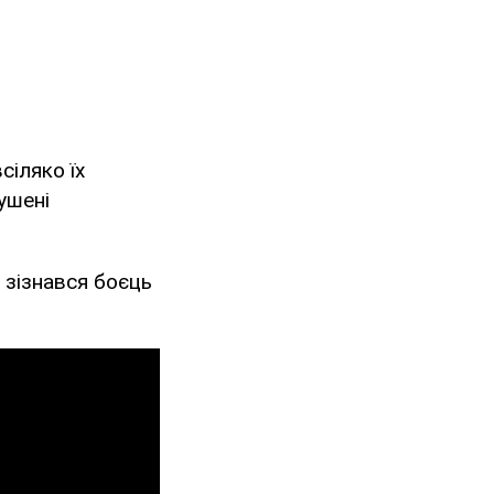
сіляко їх
ушені
- зізнався боєць