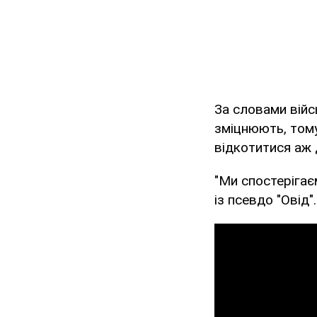
За словами війсь
зміцнюють, тому
відкотитися аж 
"Ми спостерігає
із псевдо "Овід".