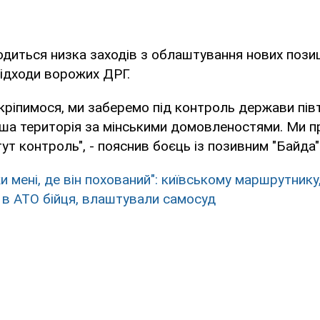
одиться низка заходів з облаштування нових позиці
ідходи ворожих ДРГ.
кріпимося, ми заберемо під контроль держави пів
наша територія за мінськими домовленостями. Ми 
т контроль", - пояснив боєць із позивним "Байда"
и мені, де він похований": київському маршрутнику
 в АТО бійця, влаштували самосуд