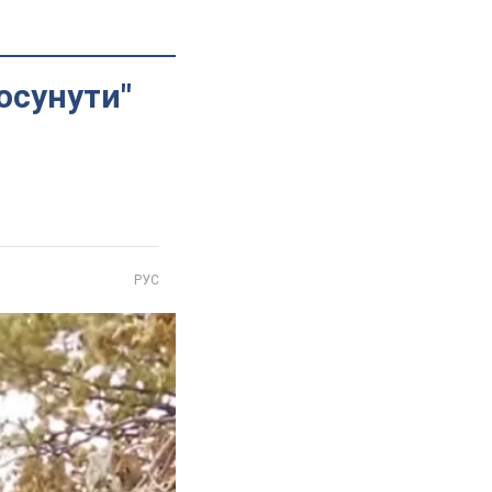
осунути"
РУС