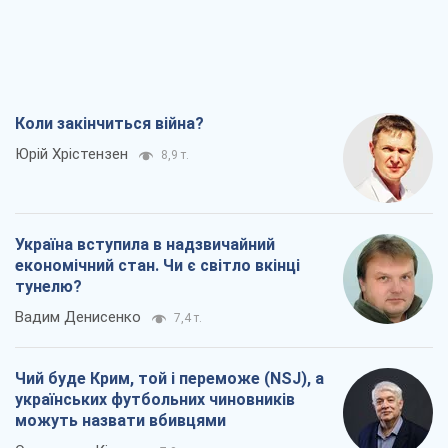
економічний стан. Чи є світло вкінці
тунелю?
Вадим Денисенко
7,4 т.
Чий буде Крим, той і переможе (NSJ), а
українських футбольних чиновників
можуть назвати вбивцями
Олександр Кірш
7,0 т.
Захід проспав загрозу: Росія може
перевірити НАТО війною
Леонід Невзлін
8,4 т.
Всі думки