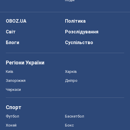
Запоріжжя
Дніпро
Черкаси
Спорт
Футбол
Баскетбол
Хокей
Бокс
Формула-1
Моя школа
ГДЗ
Підручники
Онлайн уроки
ДПА
ЗНО
НМТ
СНД посібники
Авто