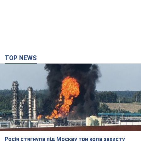
Росія стягнула під Москву три кола захисту
ППО: Зеленський пообіцяв "знаходити
технології" протидії
Президент заявив, що навіть посилена система
протиповітряної оборони РФ не гарантує захисту від
українських ударів
7 годин тому
53,0 т.
Україна придбала у Туреччини 70 балістичних
ракет і багато іншого озброєння: у Держдепі
США оприлюднили список