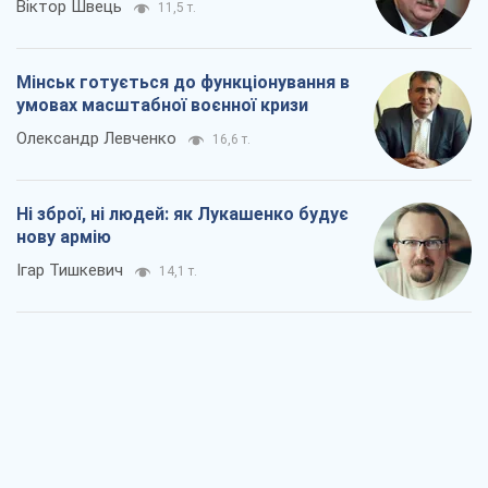
Коли закінчиться війна?
Юрій Хрістензен
8,9 т.
Україна вступила в надзвичайний