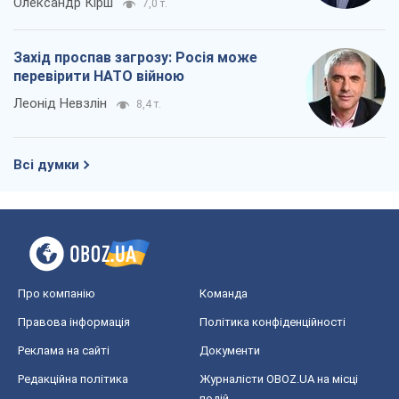
Про компанію
Команда
Правова інформація
Політика конфіденційності
Реклама на сайті
Документи
Редакційна політика
Журналісти OBOZ.UA на місці
подій
OBOZ.UA
Політика
Світ
Розслідування
Блоги
Суспільство
Регіони України
Київ
Харків