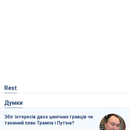
Rest
Думки
Збіг інтересів двох цинічних гравців чи
таємний план Трампа і Путіна?
Віктор Швець
11,5 т.
Мінськ готується до функціонування в
умовах масштабної воєнної кризи
Олександр Левченко
16,6 т.
Ні зброї, ні людей: як Лукашенко будує
нову армію
Ігар Тишкевич
14,1 т.