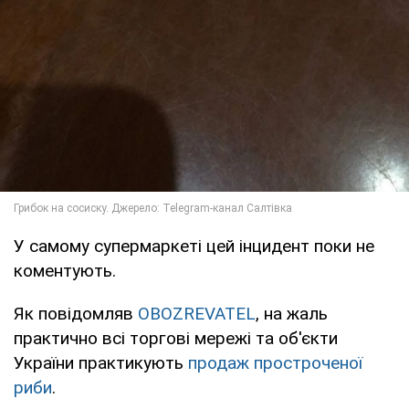
У самому супермаркеті цей інцидент поки не
коментують.
Як повідомляв
OBOZREVATEL
, на жаль
практично всі торгові мережі та об'єкти
України практикують
продаж простроченої
риби
.