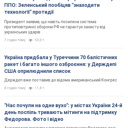
Держдеп вже поставив до відома американський Конгрес
8 годин тому
11,8 т.
"Нас почули на одне вухо": у містах України 24-й
день поспіль тривають мітинги на підтримку
Федорова. Фото і відео
Антиурядові виступи з вимогою повернути Федорова досі
тривають
8 годин тому
4,6 т.