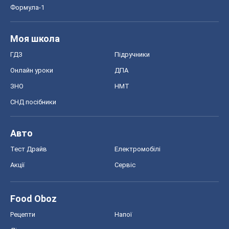
Тест Драйв
Електромобілі
Акції
Сервіс
Food Oboz
Рецепти
Напої
Дієти
Економіка
Ринки та компанії
Макроекономіка
MedOboz
Новини медицини
MAMACLUB
Шоу