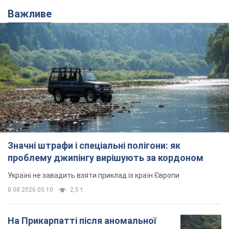
Значні штрафи і спеціальні полігони: як
проблему джипінгу вирішують за кордоном
Україні не завадить взяти приклад із країн Європи
8.08.2026 05:10
2,5 т.
На Прикарпатті після аномальної
спеки пройшла потужна злива:
дороги перетворились на річки.
Відео
Негода накрила Івано-Франківщину та
курортний Буковель
8.08.2026 09:27
36,1 т.
Жінці нарахували 729 тис. грн боргу
за газ через покази зіпсованого
лічильника: суддя ухвалив
неочікуване рішення
Чи треба платити борг через донарахування