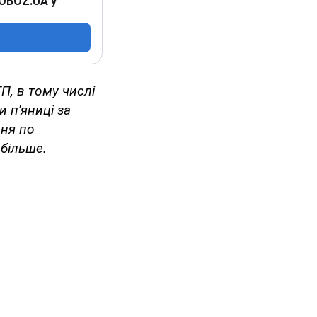
 OBOZ.UA у
П, в тому числі
 п'яниці за
ння по
 більше.