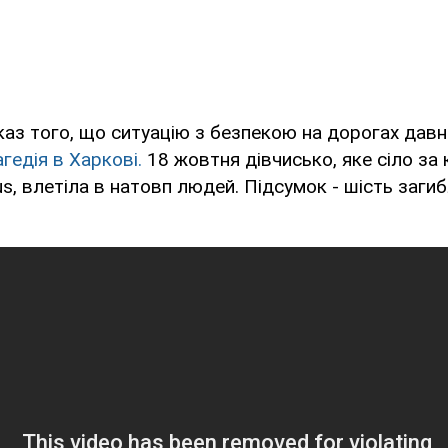
аз того, що ситуацію з безпекою на дорогах давн
гедія в Харкові.
18 жовтня дівчисько, яке сіло за
s, влетіла в натовп людей. Підсумок - шість загиб