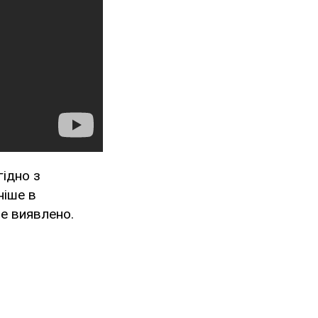
ідно з
ніше в
не виявлено.