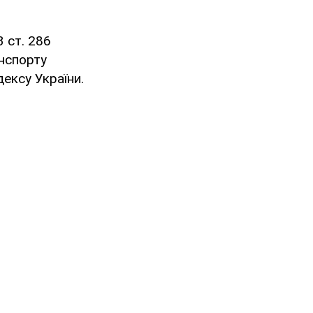
 ст. 286
анспорту
ексу України.