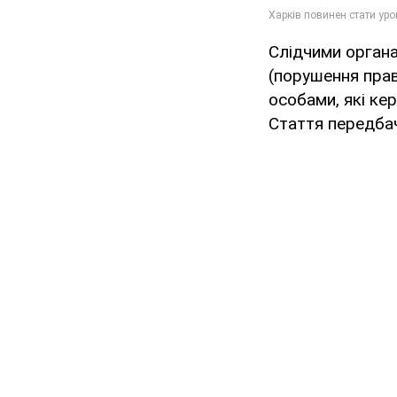
Слідчими органа
(порушення прав
особами, які ке
Стаття передбач