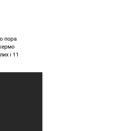
о пора
 кермо
лих і 11