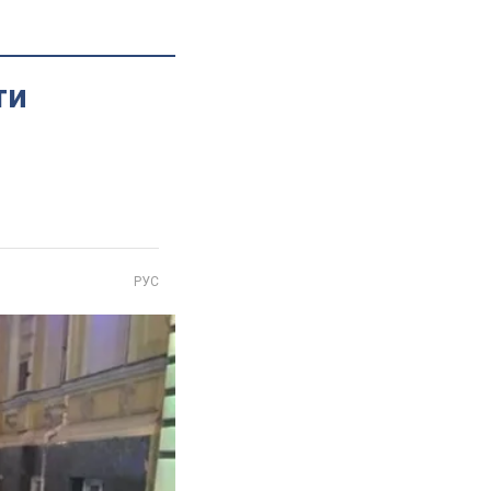
ти
РУС