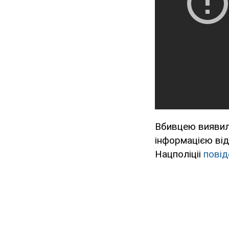
Вбивцею виявила
інформацією від
Нацполіціі
повід