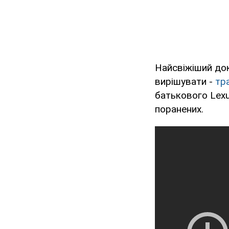
Найсвіжіший док
вирішувати -
тра
батькового Lexu
поранених.