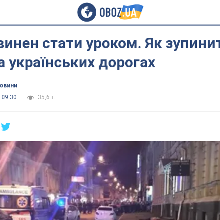
винен стати уроком. Як зупини
 українських дорогах
новини
 09:30
35,6 т.