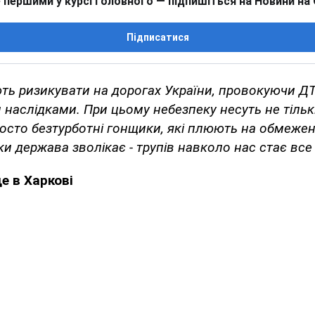
 першими у курсі головного — підпишіться на Новини на
Підписатися
ть ризикувати на дорогах України, провокуючи ДТ
 наслідками. При цьому небезпеку несуть не тільки
росто безтурботні гонщики, які плюють на обмеже
ки держава зволікає - трупів навколо нас стає все
е в Харкові