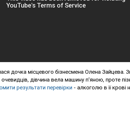
ся дочка місцевого бізнесмена Олена Зайцева. Зг
 очевидців, дівчина вела машину п'яною, проте піз
омити результати перевірки
- алкоголю в її крові 