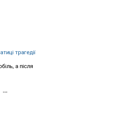
тиці трагедії
біль, а після