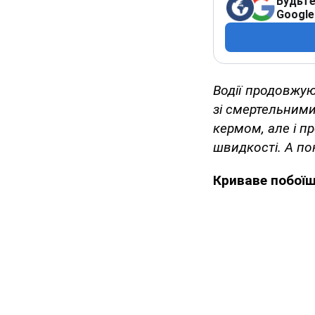
Будьте
Google
Водії продовжую
зі смертельними
кермом, але і п
швидкості. А по
Криваве побоїщ