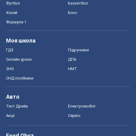
Авто
Тест Драйв
Електромобілі
Акції
Сервіс
Food Oboz
Рецепти
Напої
Дієти
Економіка
Ринки та компанії
Макроекономіка
MedOboz
Новини медицини
MAMACLUB