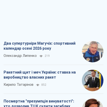
Ракетний щит і меч України: ставка на
виробництво власних ракет
Кирило Татарінов
852
Посмертна "презумпція винуватості":
хто дозволив ТЦК судити загиблих
захисників
Марина Ставнійчук
2,8 т.
Росія прагне деморалізувати
український тил. Що варто собі
нагадати
Юрій Богданов
1,8 т.
Всі думки