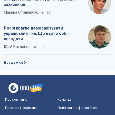
Про компанію
Команда
Правова інформація
Політика конфіденційності
Реклама на сайті
Документи
Редакційна політика
Журналісти OBOZ.UA на місці
подій
OBOZ.UA
Політика
Світ
Розслідування
Блоги
Суспільство