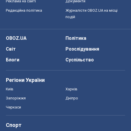
Регіони України
Київ
Харків
Запоріжжя
Дніпро
Черкаси
Спорт
Футбол
Баскетбол
Хокей
Бокс
Формула-1
Моя школа
ГДЗ
Підручники
Онлайн уроки
ДПА
ЗНО
НМТ
СНД посібники