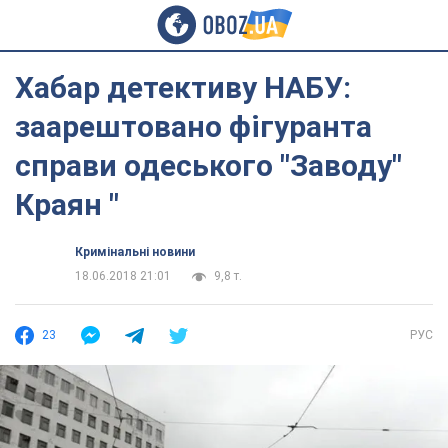
Хабар детективу НАБУ:
заарештовано фігуранта
справи одеського "Заводу"
Краян "
Кримінальні новини
18.06.2018 21:01
9,8 т.
23
РУС