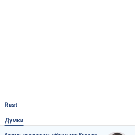
Rest
Думки
Кремль переносить війну в тил Європи:
під загрозою критична логістика
Віктор Ягун
5,1 т.
На якому боці історії виступає Дональд
Трамп?
Віктор Каспрук
5,5 т.
Як атаки Сил оборони України