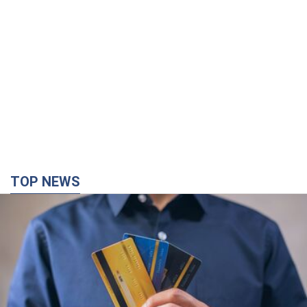
TOP NEWS
Мікрокредити без міфів: три типові сценарії
позичальника і план дій, щоб вберегти свої
гроші
Що мають діяти українці, аби не переплачувати за "швидку
позику"
3 часа назад
20,9 т.