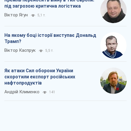
скоротили експорт російських
нафтопродуктів
Андрій Клименко
141
Два супертурніри Магучіх: спортивний
календар осені 2026 року
Олександр Липенко
219