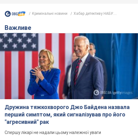
Дружина тяжкохворого Джо Байдена назвала
перший симптом, який сигналізував про його
"агресивний" рак
Спершу лікарі не надали цьому належної уваги
6 часов назад
9,7 т.
Її вбила Росія: померла 13-річна
дівчинка, поранена внаслідок
російської атаки на Сумщину. Фото
Того дня під час російського обстрілу загинули
її брат, вітчим та бабуся
7 часов назад
8,8 т.
Чому в СРСР лікарі носили лише білі