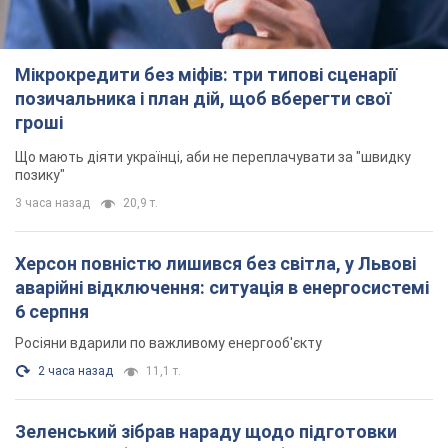
Херсон повністю лишився без світла, у Львові
аварійні відключення: ситуація в енергосистемі
6 серпня
Росіяни вдарили по важливому енергооб'єкту
2 часа назад
11,1 т.
Зеленський зібрав нараду щодо підготовки
української балістики та антибалістичної
програми FREYJA: які рішення готуються
У Києві розраховують на успішне завершення проєкту FREYJA
4 часа назад
35,7 т.