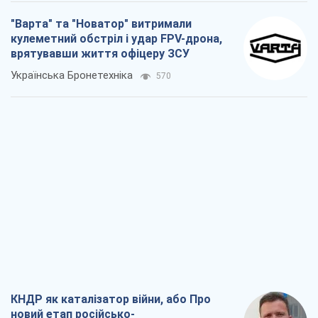
"Варта" та "Новатор" витримали
кулеметний обстріл і удар FPV-дрона,
врятувавши життя офіцеру ЗСУ
Українська Бронетехніка
570
КНДР як каталізатор війни, або Про
новий етап російсько-