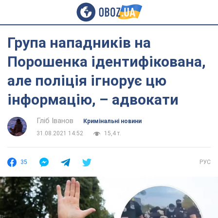
Група нападників на
Порошенка ідентифікована,
але поліція ігнорує цю
інформацію, – адвокати
Гліб Іванов
Кримінальні новини
31.08.2021 14:52
15,4 т.
35
РУС