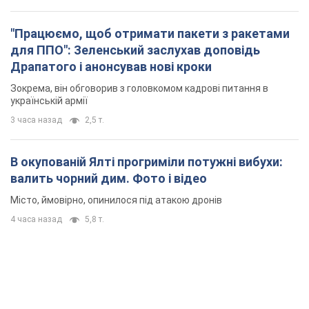
"Працюємо, щоб отримати пакети з ракетами
для ППО": Зеленський заслухав доповідь
Драпатого і анонсував нові кроки
Зокрема, він обговорив з головкомом кадрові питання в
українській армії
3 часа назад
2,5 т.
В окупованій Ялті прогриміли потужні вибухи:
валить чорний дим. Фото і відео
Місто, ймовірно, опинилося під атакою дронів
4 часа назад
5,8 т.