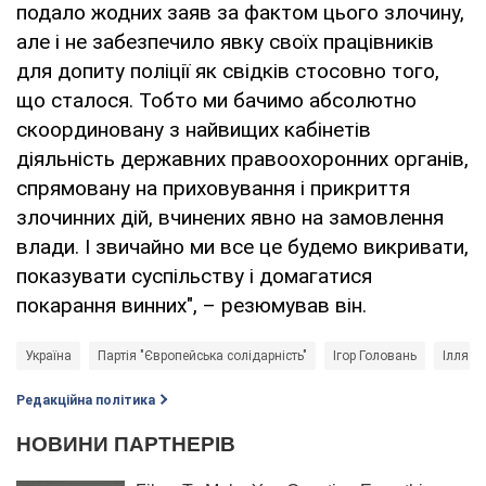
подало жодних заяв за фактом цього злочину,
але і не забезпечило явку своїх працівників
для допиту поліції як свідків стосовно того,
що сталося. Тобто ми бачимо абсолютно
скоординовану з найвищих кабінетів
діяльність державних правоохоронних органів,
спрямовану на приховування і прикриття
злочинних дій, вчинених явно на замовлення
влади. І звичайно ми все це будемо викривати,
показувати суспільству і домагатися
покарання винних", – резюмував він.
Україна
Партія "Європейська солідарність"
Ігор Головань
Ілля Н
Редакційна політика