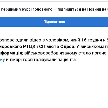
 першими у курсі головного — підпишіться на Новини на
Підписатися
зповсюдили відео з чоловіком, який 16 грудня ні
орського РТЦК і СП міста Одеса
. У військкомат
нформація
; військовозобов'язаному стало погано,
ку
й лікарі госпіталізували пацієнта.