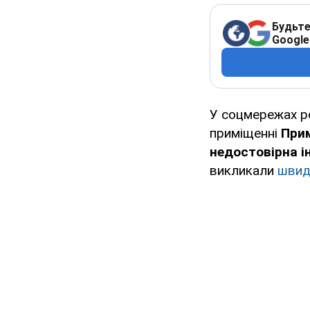
Будьте
Google
У соцмережах ро
приміщенні
Прим
недостовірна і
викликали
швид