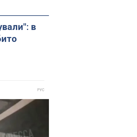
вали": в
бито
РУС