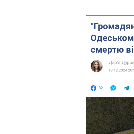
"Громадян
Одеському
смертю ві
Дар'я Дуро
18.12.2024 20:
82