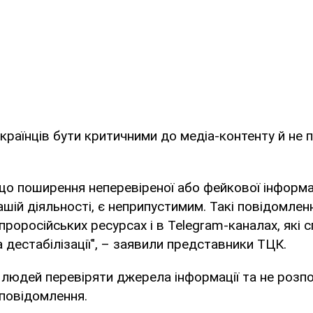
країнців бути критичними до медіа-контенту й не 
о поширення неперевіреної або фейкової інформаці
ашій діяльності, є неприпустимим. Такі повідомлен
роросійських ресурсах і в Telegram-каналах, які 
а дестабілізації", – заявили представники ТЦК.
 людей перевіряти джерела інформації та не роз
повідомлення.