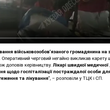
ування військовозобовʼязаного громадянина на з
. Оперативний черговий негайно викликав карету 
ож доповів керівництву.
Лікарі швидкої медичної
ня щодо госпіталізації постраждалої особи д
теження та лікування
", – розповіли у ТЦК і СП.