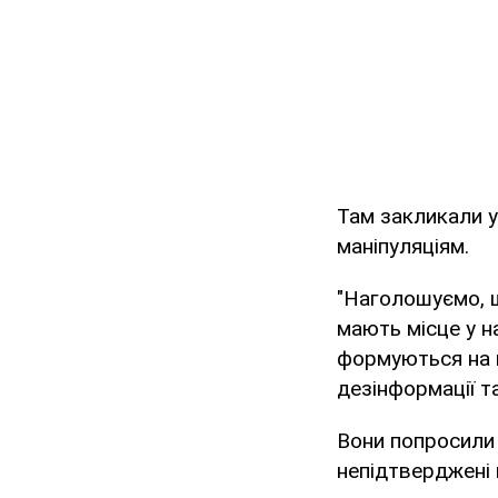
Там закликали у
маніпуляціям.
"Наголошуємо, щ
мають місце у н
формуються на п
дезінформації т
Вони попросили
непідтверджені 