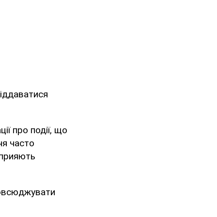
піддаватися
ї про події, що
ня часто
сприяють
повсюджувати