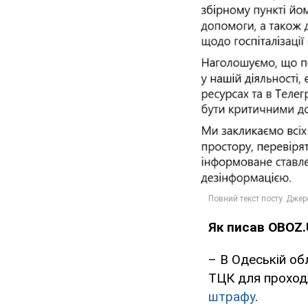
Як писав OBOZ.
– В Одеській обл
ТЦК для проход
штрафу
.