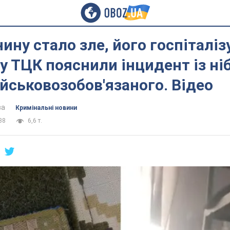
ину стало зле, його госпіталізу
 ТЦК пояснили інцидент із ні
йськовозобов'язаного. Відео
ва
Кримінальні новини
38
6,6 т.