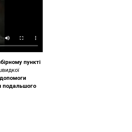
бірному пункті
швидкої
 допомоги
ля подальшого