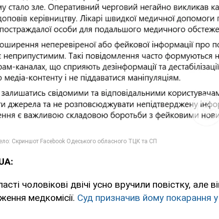
UA:
асті чоловікові двічі усно вручили повістку, але в
ження медкомісії.
Суд призначив йому покарання у