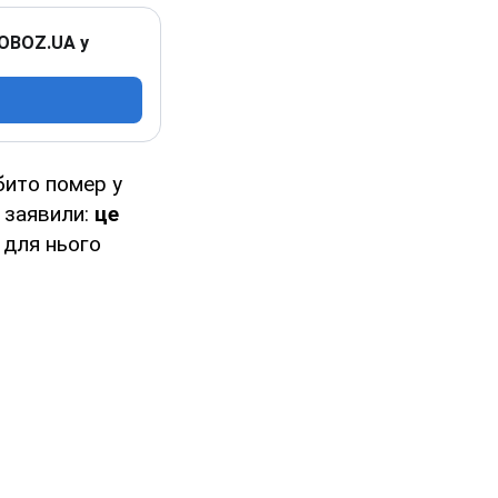
 OBOZ.UA у
бито помер у
і заявили:
це
 для нього