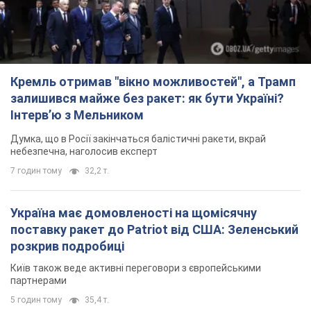
Думка, що в Росії закінчаться балістичні ракети, вкрай
небезпечна, наголосив експерт
7 годин тому
32,2 т.
Україна має домовленості на щомісячну
поставку ракет до Patriot від США: Зеленський
розкрив подробиці
Київ також веде активні переговори з європейськими
партнерами
5 годин тому
35,4 т.
Дбала про учнів та підтримувала педагогів:
внаслідок удару РФ по Київщині загинула
директорка київського ліцею, її чоловік та онук
Вічна пам'ять жертвам російського терору
6 годин тому
17,2 т.