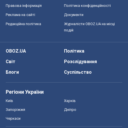
Світ
Розслідування
Блоги
Суспільство
Регіони України
Київ
Харків
Запоріжжя
Дніпро
Черкаси
Спорт
Футбол
Баскетбол
Хокей
Бокс
Формула-1
Моя школа