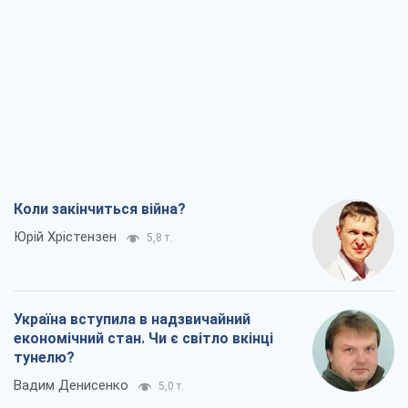
Коли закінчиться війна?
Юрій Хрістензен
5,8 т.
Україна вступила в надзвичайний
економічний стан. Чи є світло вкінці
тунелю?
Вадим Денисенко
5,0 т.
Чий буде Крим, той і переможе (NSJ), а
українських футбольних чиновників
можуть назвати вбивцями
Олександр Кірш
5,1 т.
Захід проспав загрозу: Росія може
перевірити НАТО війною