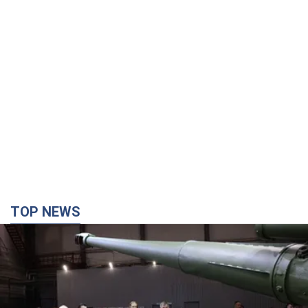
TOP NEWS
Кремль отримав "вікно можливостей", а Трамп
залишився майже без ракет: як бути Україні?
Інтерв’ю з Мельником