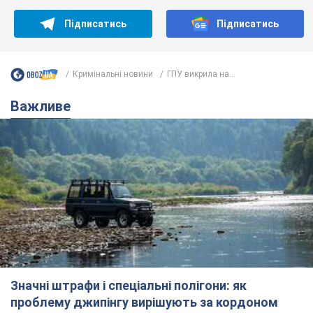
Значні штрафи і спеціальні полігони: як
проблему джипінгу вирішують за кордоном
Україні не завадить взяти приклад із країн Європи
8.08.2026 05:10
1,9 т.
На Прикарпатті після аномальної
спеки пройшла потужна злива:
дороги перетворились на річки.
Відео
Негода накрила Івано-Франківщину та