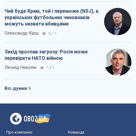
Леонід Невзлін
7,2 т.
Всі думки
Про компанію
Команда
Правова інформація
Політика конфіденційності
Реклама на сайті
Документи
Редакційна політика
Журналісти OBOZ.UA на місці
подій
OBOZ.UA
Політика