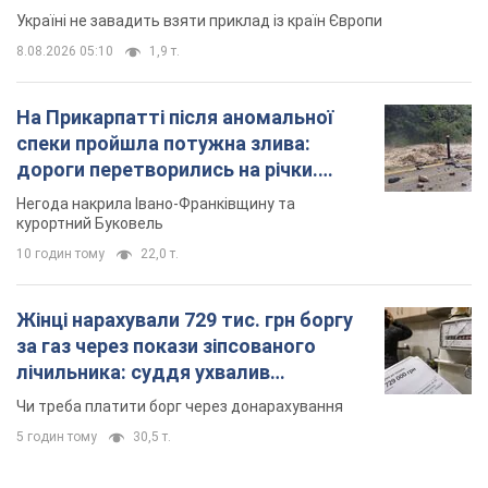
курортний Буковель
10 годин тому
22,0 т.
Жінці нарахували 729 тис. грн боргу
за газ через покази зіпсованого
лічильника: суддя ухвалив
неочікуване рішення
Чи треба платити борг через донарахування
5 годин тому
30,5 т.