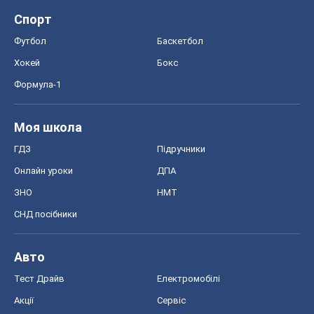
ГДЗ
Підручники
Онлайн уроки
ДПА
ЗНО
НМТ
СНД посібники
Авто
Тест Драйв
Електромобілі
Акції
Сервіс
Food Oboz
Рецепти
Напої
Дієти
Економіка