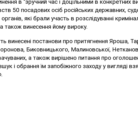
инення в "зручний час і доцільними в конкретних в
ств 50 посадових осіб російських державних, суд
органів, які брали участь в розслідуванні криміна
а також винесення йому вироку.
ть винесені постанови про притягнення Яроша, Та
Воронова, Биковницького, Малиновської, Неткано
вачуваних, а також вирішено питання про оголошен
ук і обрання їм запобіжного заходу у вигляді взят
.