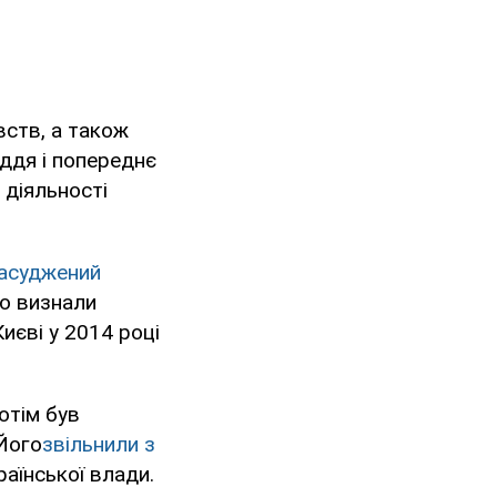
вств, а також
уддя і попереднє
 діяльності
засуджений
го визнали
иєві у 2014 році
отім був
 Його
звільнили з
раїнської влади.