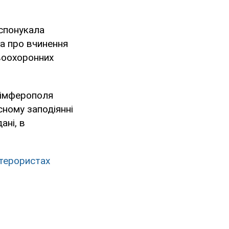
 спонукала
ка про вчинення
воохоронних
 Сімферополя
сному заподіянні
ані, в
 терористах