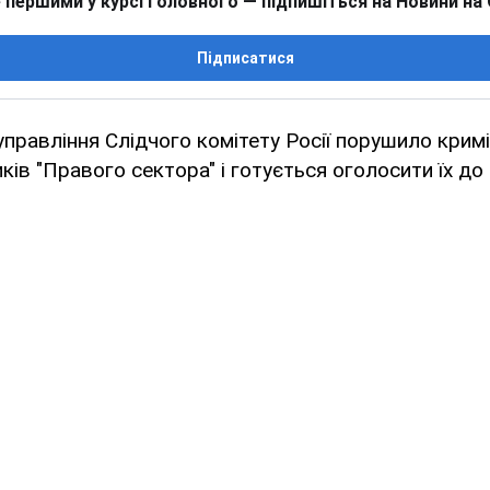
 першими у курсі головного — підпишіться на Новини на
Підписатися
управління Слідчого комітету Росії порушило крим
ків "Правого сектора" і готується оголосити їх д