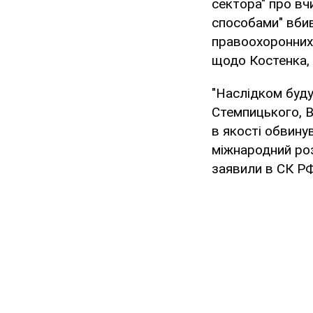
сектора" про вч
способами" вбив
правоохоронних 
щодо Костенка, 
"Наслідком буду
Стемпицького, 
в якості обвину
міжнародний розш
заявили в СК РФ