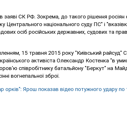
в заяві СК РФ. Зокрема, до такого рішення росіян
оку Центрального національного суду ПС" і "вказів
дових осіб російських державних, судових та пра
мленням, 15 травня 2015 року "Київський райсуд"
країнського активіста Олександр Костенка "в уми
оров'ю співробітнику батальйону "Беркут" на Майд
інні вогнепальної зброї.
р орків": Ярош показав відео потужного удару по