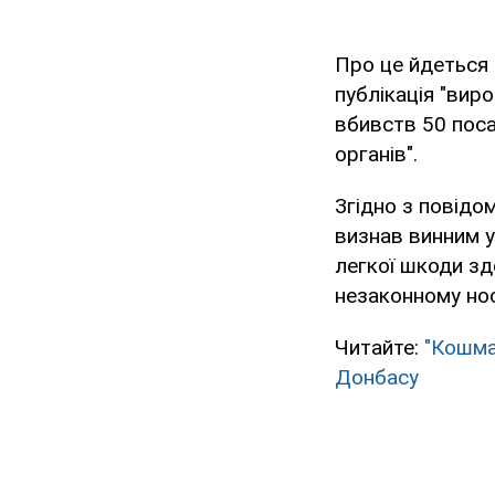
Про це йдеться 
публікація "вир
вбивств 50 поса
органів".
Згідно з повідо
визнав винним у
легкої шкоди зд
незаконному нос
Читайте:
"Кошма
Донбасу