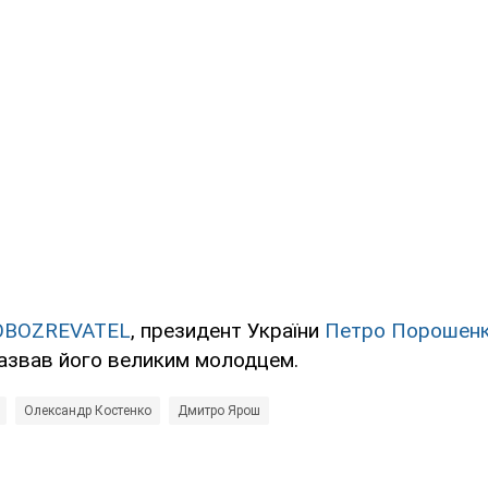
OBOZREVATEL
, президент України
Петро Порошенк
назвав його великим молодцем.
Олександр Костенко
Дмитро Ярош