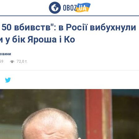
 50 вбивств": в Росії вибухнули
 у бік Яроша і Ко
новини
59
72,0 т.