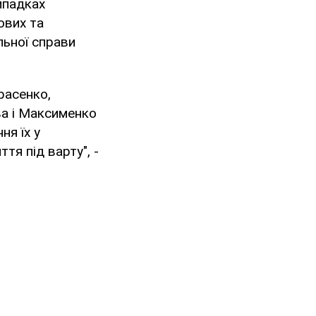
ипадках
ових та
льної справи
расенко,
ва і Максименко
ня їх у
тя під варту", -