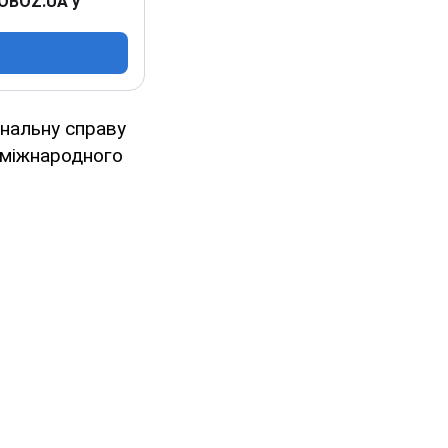
 OBOZ.UA у
інальну справу
о міжнародного