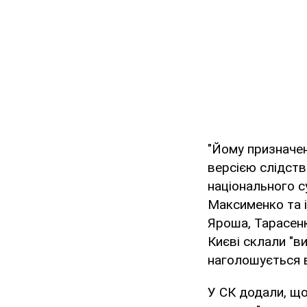
"Йому призначен
версією слідств
національного с
Максименко та і
Яроша, Тарасенк
Києві склали "в
наголошується в
У СК додали, що