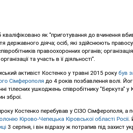
іб кваліфіковано як "приготування до вчинення вби
тя державного діяча; осіб, які здійснюють правос
співробітників правоохоронних органів; організація
рганізації та участь в її діяльності".
ський активіст Костенко у травні 2015 року
був 
ого Сімферополя
до 4 років позбавлення волі. Йо
нні тілесних ушкоджень співробітнику "Беркута" у К
ин зброї.
року Костенко перебував у СІЗО Сімферополя, а п
олонію Кірово-Чепецька Кіровської області Росії
.
иці
3 серпня, і він відразу ж потрапив під захист ук