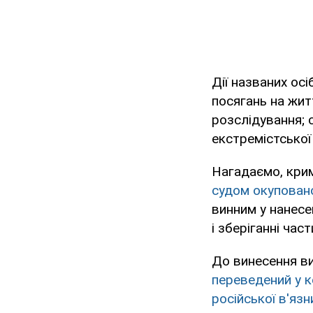
Дії названих ос
посягань на жит
розслідування; 
екстремістської о
Нагадаємо, крим
судом окупован
винним у нанесе
і зберіганні част
До винесення ви
переведений у к
російської в'язн