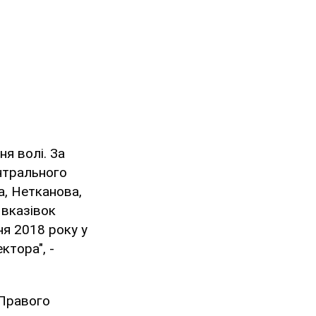
ня волі. За
ентрального
а, Нетканова,
 вказівок
ня 2018 року у
ктора", -
"Правого