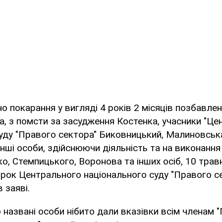
о покарання у вигляді 4 років 2 місяців позбавлен
а, з помсти за засудження Костенка, учасники "Ц
уду "Правого сектора" Биковницький, Малиновськ
нші особи, здійснюючи діяльність та на виконання
о, Стемпицького, Воронова та інших осіб, 10 трав
ирок Центрального національного суду "Правого се
 заяві.
 названі особи нібито дали вказівки всім членам 