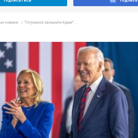
Підписатись
Підписа
ьні новини
"Готуємося звільнити Крим!"...