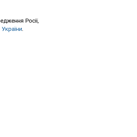
едження Росії,
 України
.