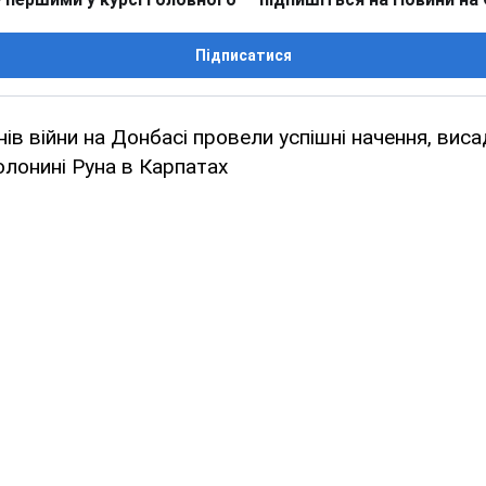
Підписатися
ів війни на Донбасі провели успішні начення, вис
лонині Руна в Карпатах