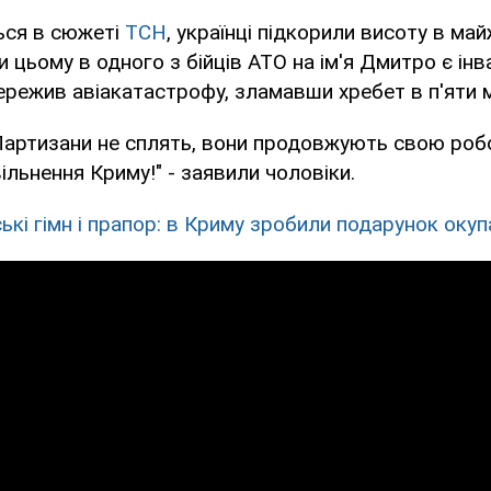
ься в сюжеті
ТСН
, українці підкорили висоту в май
 цьому в одного з бійців АТО на ім'я Дмитро є інва
пережив авіакатастрофу, зламавши хребет в п'яти м
 Партизани не сплять, вони продовжують свою роб
ільнення Криму!" - заявили чоловіки.
ські гімн і прапор: в Криму зробили подарунок оку