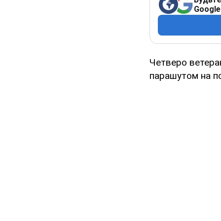
Google
Четверо ветеран
парашутом на по