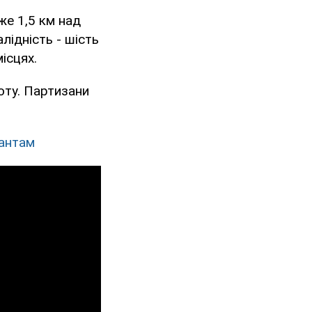
же 1,5 км над
лідність - шість
ісцях.
оту. Партизани
пантам