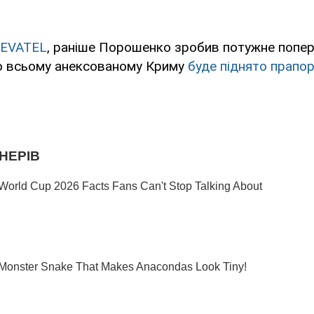
EVATEL
, раніше Порошенко зробив потужне попер
о всьому анексованому Криму
буде піднято прапор