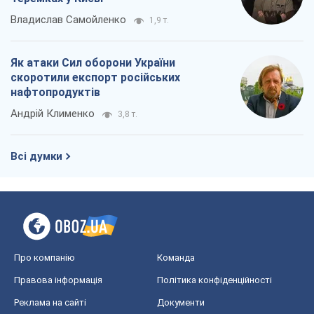
Про компанію
Команда
Правова інформація
Політика конфіденційності
Реклама на сайті
Документи
Редакційна політика
Журналісти OBOZ.UA на місці
подій
OBOZ.UA
Політика
Світ
Розслідування
Блоги
Суспільство
Регіони України