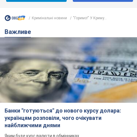
Банки "готуються" до нового курсу долара:
українцям розповіли, чого очікувати
найближчими днями
Яким буде курс валюти в обмінниках
6.08.2026 22:58
150,7 т.
Українцям обіцяють по 850 грн від
мобільних операторів: що не так з
цими повідомленнями
Як не потрапити в пастку шахраїв
6.08.2026 21:02
15,5 т.
Найдорожчий футболіст "Динамо"
забив "Карабаху" вже на 10-й хвилині