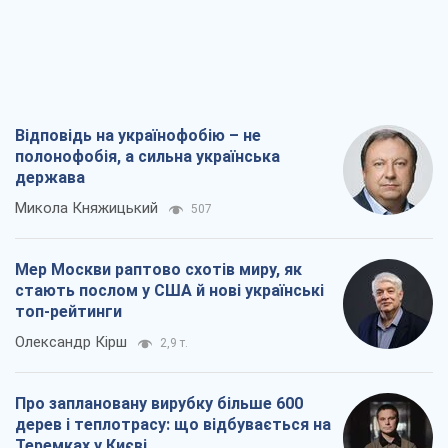
стають послом у США й нові українські
топ-рейтинги
Олександр Кірш
2,9 т.
Про заплановану вирубку більше 600
дерев і теплотрасу: що відбувається на
Теремках у Києві
Владислав Самойленко
1,9 т.
Як атаки Сил оборони України
скоротили експорт російських
нафтопродуктів
Андрій Клименко
3,8 т.
Всі думки