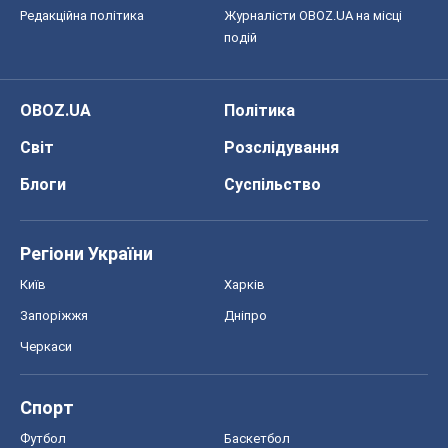
Київ
Харків
Запоріжжя
Дніпро
Черкаси
Спорт
Футбол
Баскетбол
Хокей
Бокс
Формула-1
Моя школа
ГДЗ
Підручники
Онлайн уроки
ДПА
ЗНО
НМТ
СНД посібники