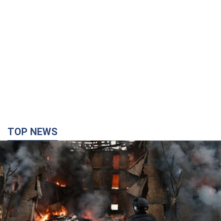
Кремль "спалює" останні запаси балістики в
Україні: що буде далі? Інтерв’ю з Шарпом
У липні країна-агресорка встановила "рекорд" за кількістю
балістичних ракет, запущених по Україні
5 годин тому
56,2 т.
У Єкатеринбурзі атаковано склад Wildberries: є
влучання, піднявся дим. Фото і відео