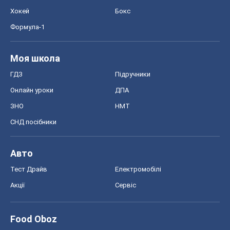
Авто
Тест Драйв
Електромобілі
Акції
Сервіс
Food Oboz
Рецепти
Напої
Дієти
Економіка
Ринки та компанії
Макроекономіка
MedOboz
Новини медицини
MAMACLUB