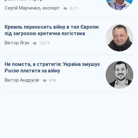
Відповідь на українофобію – не
полонофобія, а сильна українська
держава
Микола Княжицький
507
Мер Москви раптово схотів миру, як