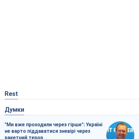
Rest
Думки
"Ми вже проходили через гірше": Україні
не варто піддаватися зневірі через
ракетний терор
Сергій Марченко, експерт
2,1 т.
Кремль переносить війну в тил Європи:
під загрозою критична логістика
Віктор Ягун
12,7 т.
Не помста, а стратегія: Україна змушує
Росію платити за війну
Віктор Андрусів
618