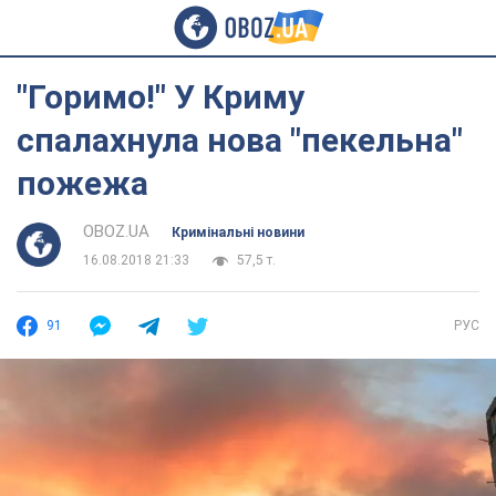
"Горимо!" У Криму
спалахнула нова "пекельна"
пожежа
OBOZ.UA
Кримінальні новини
16.08.2018 21:33
57,5 т.
91
РУС