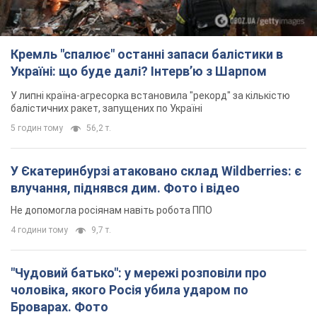
Не допомогла росіянам навіть робота ППО
4 години тому
9,7 т.
"Чудовий батько": у мережі розповіли про
чоловіка, якого Росія убила ударом по
Броварах. Фото
Чоловіка згадують як професіонала своєї справи
3 години тому
2,0 т.