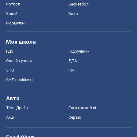
Футбол
Баскетбол
Хокей
Бокс
Формула-1
Моя школа
ГДЗ
Підручники
Онлайн уроки
ДПА
ЗНО
НМТ
СНД посібники
Авто
Тест Драйв
Електромобілі
Акції
Сервіс