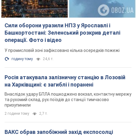
Сили оборони уразили НПЗ у Ярославлі і
Башкортостані: Зеленський розкрив деталі
операції. Фото і відео
У промисловій зоні зафіксовано кілька осередків пожежі
годину тому
24,6 т.
Росія атакувала залізничну станцію в Лозовій
на Харківщині: є загиблі і поранені
Внаслідок удару БПЛА пошкоджено вокзал, контактну мережу
та рухомий склад, рух поїздів до станції тимчасово
призупинили
2 години тому
2,7 т.
ВАКС обрав запобіжний захід експосолці