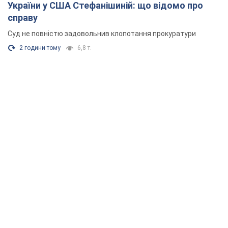
України у США Стефанішиній: що відомо про
справу
Суд не повністю задовольнив клопотання прокуратури
2 години тому
6,8 т.