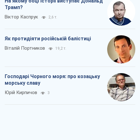
На якому боці історії виступає Дональд
Трамп?
Віктор Каспрук
2,6 т.
Як протидіяти російській балістиці
Віталій Портников
19,2 т.
Господарі Чорного моря: про козацьку
морську славу
Юрій Кирпичов
3