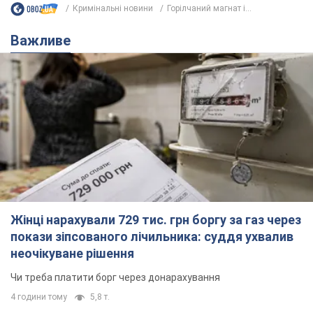
Кримінальні новини
Горілчаний магнат і...
Важливе
Жінці нарахували 729 тис. грн боргу за газ через
покази зіпсованого лічильника: суддя ухвалив
неочікуване рішення
Чи треба платити борг через донарахування
4 години тому
5,8 т.