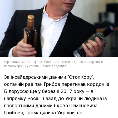
За інсайдерськими даними "СтопКору",
останній раз пан Грибов перетинав кордон із
Білоруссю ще у березні 2017 року — в
напрямку Росії. І назад до України людина із
паспортними даними Якова Семеновича
Грибова, громадянина України, не