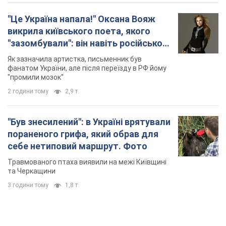
"Це Україна напала!" Оксана Вояж
викрила київського поета, якого
"зазомбували": він навіть російської
не знав, а тепер хоче геноциду
Як зазначила артистка, письменник був
українців
фанатом України, але після переїзду в РФ йому
"промили мозок"
2 години тому
2,9 т.
"Був знесилений": в Україні врятували
пораненого грифа, який обрав для
себе нетиповий маршрут. Фото
Травмованого птаха виявили на межі Київщині
та Черкащини
3 години тому
1,8 т.