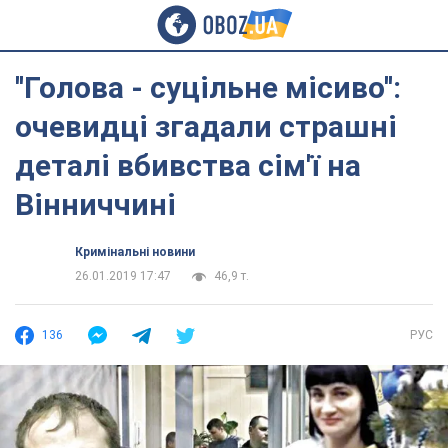
''Голова - суцільне місиво'':
очевидці згадали страшні
деталі вбивства сім'ї на
Вінниччині
Кримінальні новини
26.01.2019 17:47
46,9 т.
136
РУС