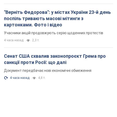
"Верніть Федорова": у містах України 23-й день
поспіль тривають масові мітинги з
картонками. Фото і відео
Учасники акцій продовжують серію щоденних протестів
4 часа назад
2,3 т.
Сенат США схвалив законопроєкт Грема про
санкції проти Росії: що далі
Документ передбачає нові економічні обмеження
4 часа назад
4,8 т.