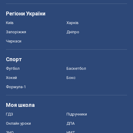
Регіони України
Київ
Харків
Запоріжжя
Дніпро
Черкаси
Спорт
Футбол
Баскетбол
Хокей
Бокс
Формула-1
Моя школа
ГДЗ
Підручники
Онлайн уроки
ДПА
ЗНО
НМТ