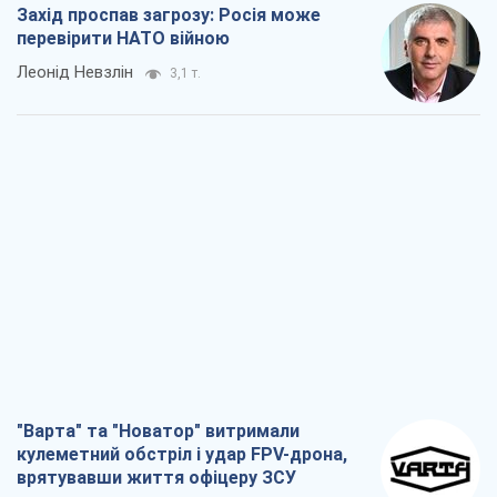
Захід проспав загрозу: Росія може
перевірити НАТО війною
Леонід Невзлін
3,1 т.
"Варта" та "Новатор" витримали
кулеметний обстріл і удар FPV-дрона,
врятувавши життя офіцеру ЗСУ