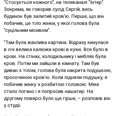
"Стосується кожного", на телеканалі "Інтер".
Зокрема, як говорив сусід Сергій, весь
будинок був залитий кров'ю. Перше, що він
побачив, це тіло жінки, у якої голова була
"суцільним місивом".
"Там була жахлива картина. Відразу кинулася
в очі велика калюжа крові в кухні. Все було в
крові. На стінах, холодильнику і меблях була
кров. Потім ми зайшли в кімнату. Там був
диван з тілом, голова була накрита подушкою,
просоченою кров'ю. Коли підняли подушку, я
побачив жінку з розбитою головою. Мені
стало погано і я попросив нашатир. На
другому поверсі було ще гірше, – розповів він
у студії.