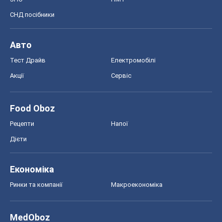
СНД посібники
Авто
Тест Драйв
Електромобілі
Акції
Сервіс
Food Oboz
Рецепти
Напої
Дієти
Економіка
Ринки та компанії
Макроекономіка
MedOboz