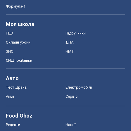
Формула-1
Моя школа
ГДЗ
Підручники
Онлайн уроки
ДПА
ЗНО
НМТ
СНД посібники
Авто
Тест Драйв
Електромобілі
Акції
Сервіс
Food Oboz
Рецепти
Напої