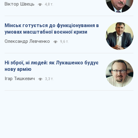
Віктор Швець
4,8 т.
Мінськ готується до функціонування в
умовах масштабної воєнної кризи
Олександр Левченко
9,6 т.
Ні зброї, ні людей: як Лукашенко будує
нову армію
Ігар Тишкевич
3,3 т.