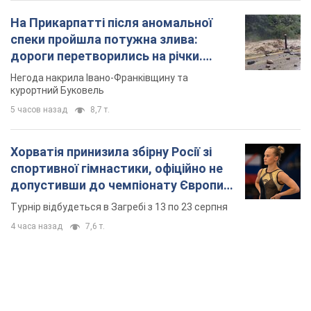
На Прикарпатті після аномальної
спеки пройшла потужна злива:
дороги перетворились на річки.
Відео
Негода накрила Івано-Франківщину та
курортний Буковель
5 часов назад
8,7 т.
Хорватія принизила збірну Росії зі
спортивної гімнастики, офіційно не
допустивши до чемпіонату Європи
основних спортсменів
Турнір відбудеться в Загребі з 13 по 23 серпня
4 часа назад
7,6 т.