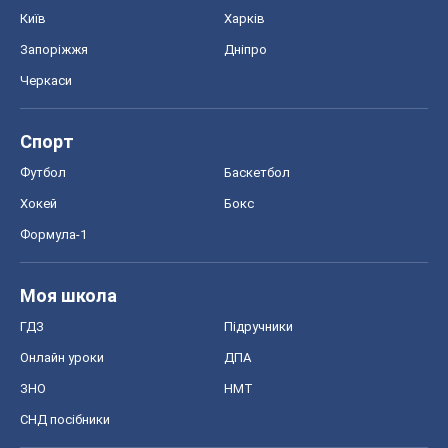
Київ
Харків
Запоріжжя
Дніпро
Черкаси
Спорт
Футбол
Баскетбол
Хокей
Бокс
Формула-1
Моя школа
ГДЗ
Підручники
Онлайн уроки
ДПА
ЗНО
НМТ
СНД посібники