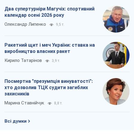
Два супертурніри Магучіх: спортивний
календар осені 2026 року
Олександр Липенко
9,5 т.
Ракетний щит і меч України: ставка на
виробництво власних ракет
Кирило Татарінов
3,9 т.
Посмертна "презумпція винуватості":
хто дозволив ТЦК судити загиблих
захисників
Марина Ставнійчук
8,8 т.
Всі думки