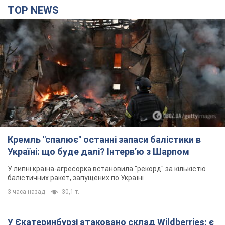
TOP NEWS
Кремль "спалює" останні запаси балістики в
Україні: що буде далі? Інтерв’ю з Шарпом
У липні країна-агресорка встановила "рекорд" за кількістю
балістичних ракет, запущених по Україні
3 часа назад
30,1 т.
У Єкатеринбурзі атаковано склад Wildberries: є