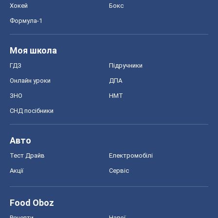
Хокей
Бокс
Формула-1
Моя школа
ГДЗ
Підручники
Онлайн уроки
ДПА
ЗНО
НМТ
СНД посібники
Авто
Тест Драйв
Електромобілі
Акції
Сервіс
Food Oboz
Рецепти
Напої