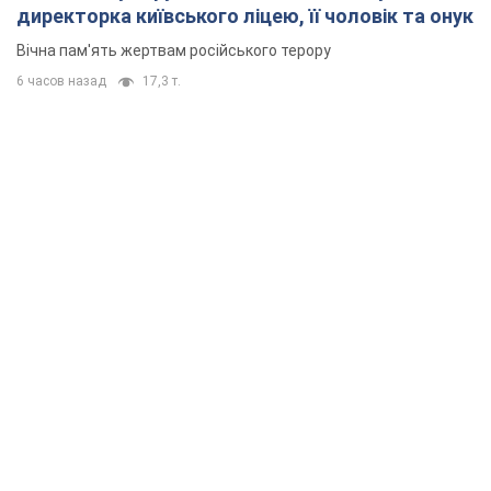
директорка київського ліцею, її чоловік та онук
Вічна пам'ять жертвам російського терору
6 часов назад
17,3 т.