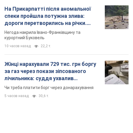
На Прикарпатті після аномальної
спеки пройшла потужна злива:
дороги перетворились на річки.
Відео
Негода накрила Івано-Франківщину та
курортний Буковель
10 часов назад
22,2 т.
Жінці нарахували 729 тис. грн боргу
за газ через покази зіпсованого
лічильника: суддя ухвалив
неочікуване рішення
Чи треба платити борг через донарахування
5 часов назад
30,6 т.