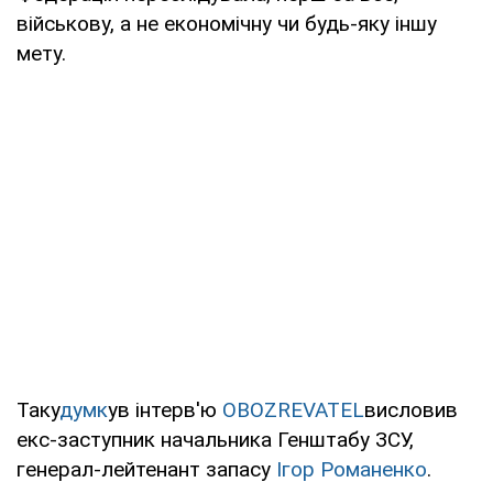
військову, а не економічну чи будь-яку іншу
мету.
Таку
думк
ув інтерв'ю
OBOZREVATEL
висловив
екс-заступник начальника Генштабу ЗСУ,
генерал-лейтенант запасу
Ігор Романенко
.