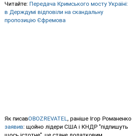
Читайте:
Передача Кримського мосту Україні:
в Держдумі відповіли на скандальну
пропозицію Єфремова
Як писав
OBOZREVATEL
, раніше Ігор Романенко
заявив
: щойно лідери США і КНДР "підпишуть
щось істотне", це стане додатковим