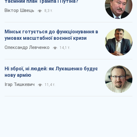
таємний план Трампа і Путіна?
Віктор Швець
8,3 т.
Мінськ готується до функціонування в
умовах масштабної воєнної кризи
Олександр Левченко
14,1 т.
Ні зброї, ні людей: як Лукашенко будує
нову армію
Ігар Тишкевич
11,4 т.