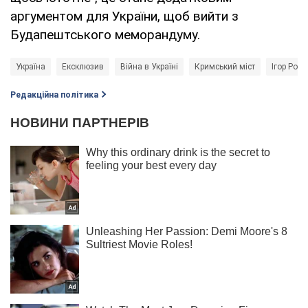
аргументом для України, щоб вийти з
Будапештського меморандуму.
Україна
Ексклюзив
Війна в Україні
Кримський міст
Ігор Ром
Редакційна політика