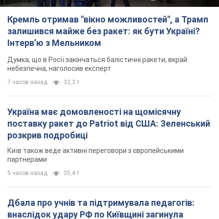
Кремль отримав "вікно можливостей", а Трамп
залишився майже без ракет: як бути Україні?
Інтерв’ю з Мельником
Думка, що в Росії закінчаться балістичні ракети, вкрай
небезпечна, наголосив експерт
7 часов назад
32,3 т.
Україна має домовленості на щомісячну
поставку ракет до Patriot від США: Зеленський
розкрив подробиці
Київ також веде активні переговори з європейськими
партнерами
5 часов назад
35,4 т.
Дбала про учнів та підтримувала педагогів:
внаслідок удару РФ по Київщині загинула