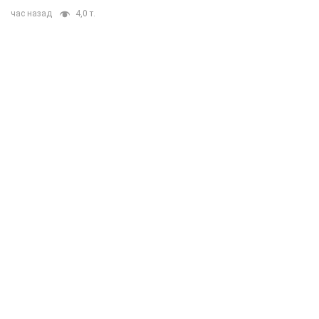
час назад
4,0 т.