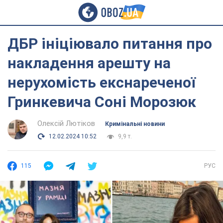
ДБР ініціювало питання про
накладення арешту на
нерухомість екснареченої
Гринкевича Соні Морозюк
Олексій Лютіков
Кримінальні новини
12.02.2024 10:52
9,9 т.
115
РУС