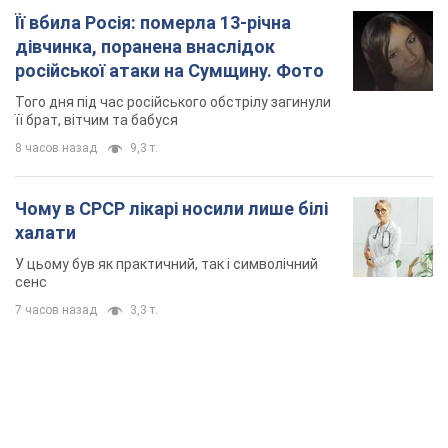
Її вбила Росія: померла 13-річна
дівчинка, поранена внаслідок
російської атаки на Сумщину. Фото
Того дня під час російського обстрілу загинули
її брат, вітчим та бабуся
8 часов назад
9,3 т.
Чому в СРСР лікарі носили лише білі
халати
У цьому був як практичний, так і символічний
сенс
7 часов назад
3,3 т.