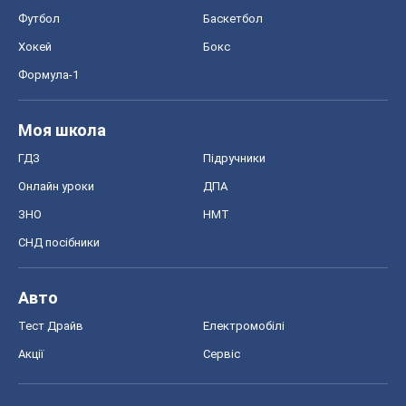
Футбол
Баскетбол
Хокей
Бокс
Формула-1
Моя школа
ГДЗ
Підручники
Онлайн уроки
ДПА
ЗНО
НМТ
СНД посібники
Авто
Тест Драйв
Електромобілі
Акції
Сервіс