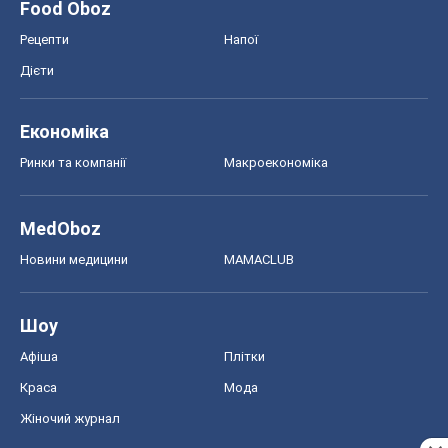
Food Oboz
Рецепти
Напої
Дієти
Економіка
Ринки та компанії
Макроекономіка
MedOboz
Новини медицини
MAMACLUB
Шоу
Афіша
Плітки
Краса
Мода
Жіночий журнал