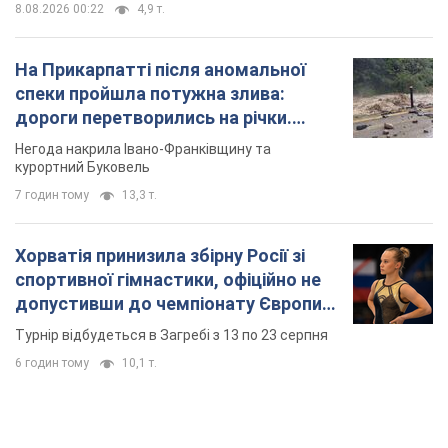
8.08.2026 00:22
4,9 т.
На Прикарпатті після аномальної
спеки пройшла потужна злива:
дороги перетворились на річки.
Відео
Негода накрила Івано-Франківщину та
курортний Буковель
7 годин тому
13,3 т.
Хорватія принизила збірну Росії зі
спортивної гімнастики, офіційно не
допустивши до чемпіонату Європи
основних спортсменів
Турнір відбудеться в Загребі з 13 по 23 серпня
6 годин тому
10,1 т.