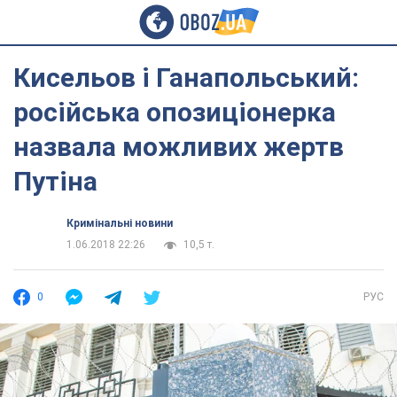
Кисельов і Ганапольський:
російська опозиціонерка
назвала можливих жертв
Путіна
Кримінальні новини
1.06.2018 22:26
10,5 т.
0
РУС