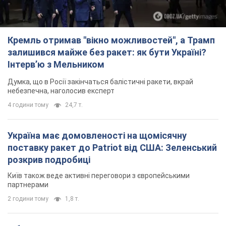
Кремль отримав "вікно можливостей", а Трамп
залишився майже без ракет: як бути Україні?
Інтерв’ю з Мельником
Думка, що в Росії закінчаться балістичні ракети, вкрай
небезпечна, наголосив експерт
4 години тому
24,7 т.
Україна має домовленості на щомісячну
поставку ракет до Patriot від США: Зеленський
розкрив подробиці
Київ також веде активні переговори з європейськими
партнерами
2 години тому
1,8 т.