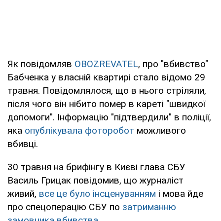
Як повідомляв
OBOZREVATEL
, про "вбивство"
Бабченка у власній квартирі стало відомо 29
травня. Повідомлялося, що в нього стріляли,
після чого він нібито помер в кареті "швидкої
допомоги". Інформацію "підтвердили" в поліції,
яка
опублікувала фоторобот
можливого
вбивці.
30 травня на брифінгу в Києві глава СБУ
Василь Грицак повідомив, що журналіст
живий,
все це було інсценуванням
і мова йде
про спецоперацію СБУ по
затриманню
замовника вбивства.