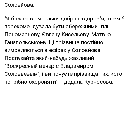
Соловйова.
"Я бажаю всім тільки добра і здоров'я, але я б
порекомендувала бути обережними Іллі
Пономарьову, Євгену Кисельову, Матвію
Ганапольському. Ці прізвища постійно
вимовляються в ефірах у Соловйова.
Послухайте який-небудь жахливий
"Воскресный вечер с Владимиром
Соловьевым", і ви почуєте прізвища тих, кого
потрібно охороняти", - додала Курносова.