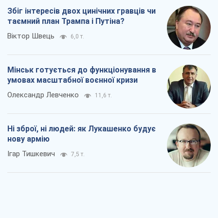
Збіг інтересів двох цинічних гравців чи
таємний план Трампа і Путіна?
Віктор Швець
6,0 т.
Мінськ готується до функціонування в
умовах масштабної воєнної кризи
Олександр Левченко
11,6 т.
Ні зброї, ні людей: як Лукашенко будує
нову армію
Ігар Тишкевич
7,5 т.