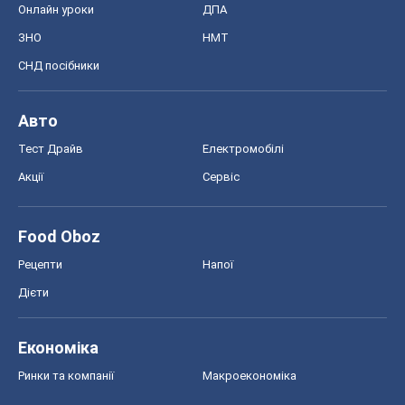
Онлайн уроки
ДПА
ЗНО
НМТ
СНД посібники
Авто
Тест Драйв
Електромобілі
Акції
Сервіс
Food Oboz
Рецепти
Напої
Дієти
Економіка
Ринки та компанії
Макроекономіка