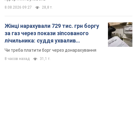
8.08.2026 09:27
28,8 т.
Жінці нарахували 729 тис. грн боргу
за газ через покази зіпсованого
лічильника: суддя ухвалив
неочікуване рішення
Чи треба платити борг через донарахування
8 часов назад
31,1 т.