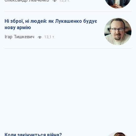
Олександр Левченко
15,3 т.
Ні зброї, ні людей: як Лукашенко будує
нову армію
Ігар Тишкевич
13,1 т.
Коли закінчиться війна?