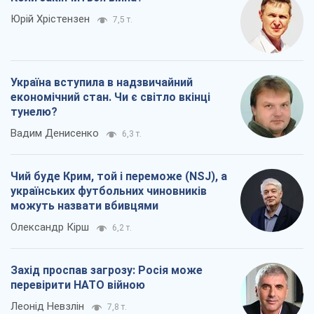
Юрій Хрістензен
7,5 т.
Україна вступила в надзвичайний
економічний стан. Чи є світло вкінці
тунелю?
Вадим Денисенко
6,3 т.
Чий буде Крим, той і переможе (NSJ), а
українських футбольних чиновників
можуть назвати вбивцями
Олександр Кірш
6,2 т.
Захід проспав загрозу: Росія може
перевірити НАТО війною
Леонід Невзлін
7,8 т.