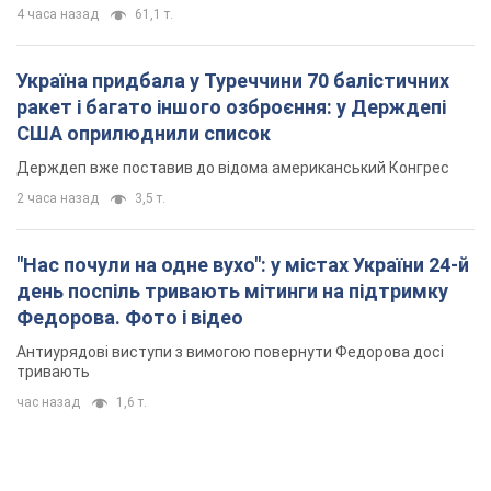
4 часа назад
61,1 т.
Україна придбала у Туреччини 70 балістичних
ракет і багато іншого озброєння: у Держдепі
США оприлюднили список
Держдеп вже поставив до відома американський Конгрес
2 часа назад
3,5 т.
"Нас почули на одне вухо": у містах України 24-й
день поспіль тривають мітинги на підтримку
Федорова. Фото і відео
Антиурядові виступи з вимогою повернути Федорова досі
тривають
час назад
1,6 т.