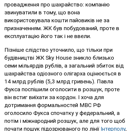
провадження про шахрайство: компанію
звинуватили в тому, що вона
використовувала кошти пайовиків не за
призначенням. ЖК був побудований, проте в
експлуатацію його так і не ввели.
Пізніше слідство уточнило, що тільки при
будівництві ЖК Sky House зникло близько
семи мільярдів рублів, а загальний збиток від
шахрайства одіозного олігарха оцінюється в
14 млрд рублів (5,3 млрд гривень). Павла
Фукса поспішили оголосити в розшук, проте
він встиг виїхати за кордон. І хоча для
дотримання формальностей МВС РФ
оголосило Фукса спочатку у федеральний, а
потім і міжнародний розшук, але для того щоб
почати пошук підозрюваного по лінії
Інтерполу
,