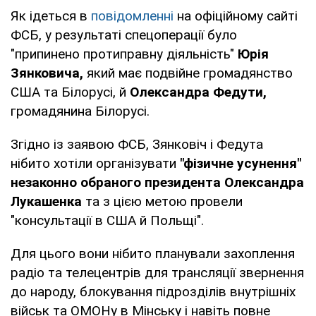
Як ідеться в
повідомленні
на офіційному сайті
ФСБ, у результаті спецоперації було
"припинено протиправну діяльність"
Юрія
Зянковича,
який має подвійне громадянство
США та Білорусі, й
Олександра Федути,
громадянина Білорусі.
Згідно із заявою ФСБ, Зянковіч і Федута
нібито хотіли організувати
"фізичне усунення"
незаконно обраного президента Олександра
Лукашенка
та з цією метою провели
"консультації в США й Польщі".
Для цього вони нібито планували захоплення
радіо та телецентрів для трансляції звернення
до народу, блокування підрозділів внутрішніх
військ та ОМОНу в Мінську і навіть повне