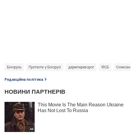
Білорусь
Протести у Білорусі
держпереворот
ФСБ
Олександр
Редакційна політика