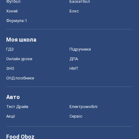
Футбол
Баскетбол
Хокей
Бокс
Формула-1
Моя школа
ГДЗ
Підручники
Онлайн уроки
ДПА
ЗНО
НМТ
СНД посібники
Авто
Тест Драйв
Електромобілі
Акції
Сервіс
Food Oboz