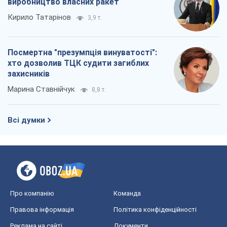
виробництво власних ракет
Кирило Татарінов
3,9 т.
Посмертна "презумпція винуватості":
хто дозволив ТЦК судити загиблих
захисників
Марина Ставнійчук
8,8 т.
Всі думки
Про компанію
Команда
Правова інформація
Політика конфіденційності
Реклама на сайті
Документи