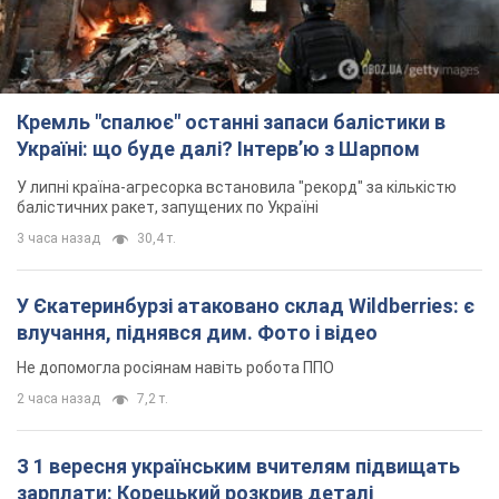
Кремль "спалює" останні запаси балістики в
Україні: що буде далі? Інтерв’ю з Шарпом
У липні країна-агресорка встановила "рекорд" за кількістю
балістичних ракет, запущених по Україні
3 часа назад
30,4 т.
У Єкатеринбурзі атаковано склад Wildberries: є
влучання, піднявся дим. Фото і відео
Не допомогла росіянам навіть робота ППО
2 часа назад
7,2 т.
З 1 вересня українським вчителям підвищать
зарплати: Корецький розкрив деталі