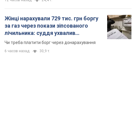
12 часов назад
24,4 т.
Жінці нарахували 729 тис. грн боргу
за газ через покази зіпсованого
лічильника: суддя ухвалив
неочікуване рішення
Чи треба платити борг через донарахування
6 часов назад
30,9 т.