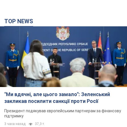
TOP NEWS
"Ми вдячні, але цього замало": Зеленський
закликав посилити санкції проти Росії
Президент подякував європейським партнерам за фінансову
підтримку
3 часа назад
37,3 т.