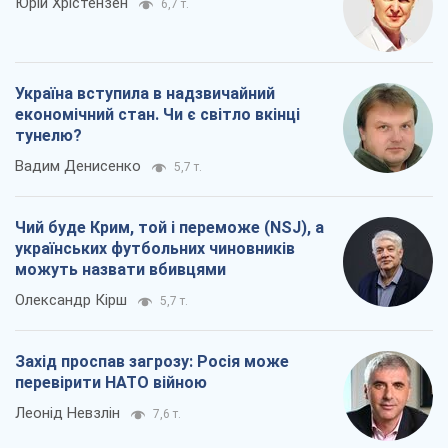
Юрій Хрістензен
6,7 т.
Україна вступила в надзвичайний
економічний стан. Чи є світло вкінці
тунелю?
Вадим Денисенко
5,7 т.
Чий буде Крим, той і переможе (NSJ), а
українських футбольних чиновників
можуть назвати вбивцями
Олександр Кірш
5,7 т.
Захід проспав загрозу: Росія може
перевірити НАТО війною
Леонід Невзлін
7,6 т.