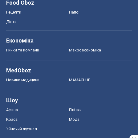
Food Oboz
Рецепти
Напої
Дієти
Економіка
Ринки та компанії
Макроекономіка
MedOboz
Новини медицини
MAMACLUB
Шоу
Афіша
Плітки
Краса
Мода
Жіночий журнал