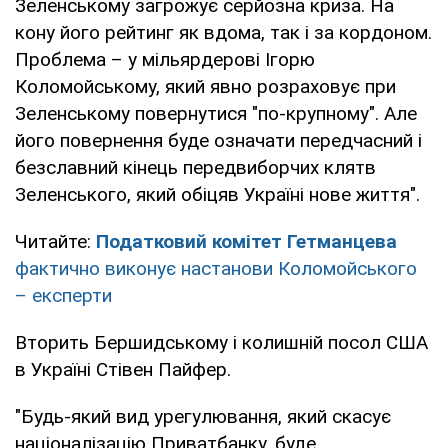
Зеленському загрожує серйозна криза. На
кону його рейтинг як вдома, так і за кордоном.
Проблема – у мільярдерові Ігорю
Коломойському, який явно розраховує при
Зеленському повернутися "по-крупному". Але
його повернення буде означати передчасний і
безславний кінець передвиборчих клятв
Зеленського, який обіцяв Україні нове життя".
Читайте:
Податковий комітет Гетманцева
фактично виконує настанови Коломойського
– експерти
Вторить Бершидському і колишній посол США
в Україні Стівен Пайфер.
"Будь-який вид урегулювання, який скасує
націоналізацію Приватбанку, буде