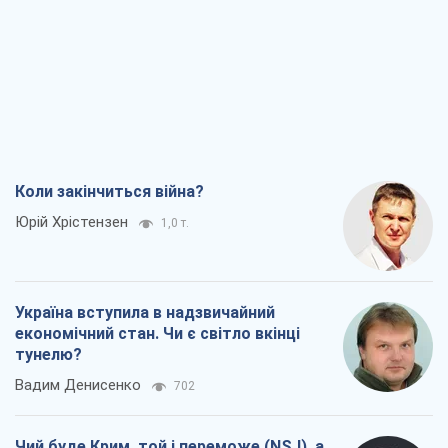
Коли закінчиться війна?
Юрій Хрістензен
1,0 т.
Україна вступила в надзвичайний
економічний стан. Чи є світло вкінці
тунелю?
Вадим Денисенко
702
Чий буде Крим, той і переможе (NSJ), а