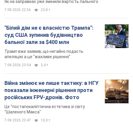
Як на заправках уже змінили вартість пального
7.08.2026 22:56
23,8 т.
"Білий дім не є власністю Трампа":
суд США зупинив будівництво
бальної зали за $400 млн
Трамп вже заявив, що негайно подасть
апеляцію а це "жахливе рішення"
7.08.2026 23:54
3,4 т.
Війна змінює не лише тактику: в НГУ
показали інженерні рішення проти
російських FPV-дронів. Фото
Це "постапокаліптична естетика зі світу
"Шаленого Макса"
7.08.2026 23:47
10,0 т.