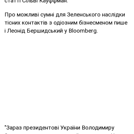
статті Сільві Кауффман.
Про можливі сумні для Зеленського наслідки
тісних контактів з одіозним бізнесменом пише
і Леонід Бершидський у Bloomberg.
"Зараз президентові України Володимиру