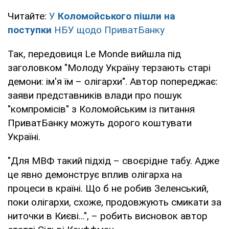
Читайте:
У
Коломойського пішли на
поступки
НБУ щодо ПриватБанку
Так, передовиця Le Monde вийшла під
заголовком "Молоду Україну терзають старі
демони: ім'я їм – олігархи". Автор попереджає:
заяви представників влади про пошук
"компромісів" з Коломойським із питання
ПриватБанку можуть дорого коштувати
Україні.
"Для МВФ такий підхід – своєрідне табу. Адже
це явно демонструє вплив олігарха на
процеси в країні. Що б не робив Зеленський,
поки олігархи, схоже, продовжують смикати за
ниточки в Києві...", – робить висновок автор