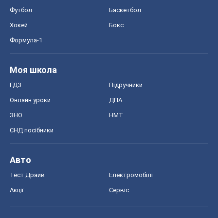
Футбол
Баскетбол
Хокей
Бокс
Формула-1
Моя школа
ГДЗ
Підручники
Онлайн уроки
ДПА
ЗНО
НМТ
СНД посібники
Авто
Тест Драйв
Електромобілі
Акції
Сервіс