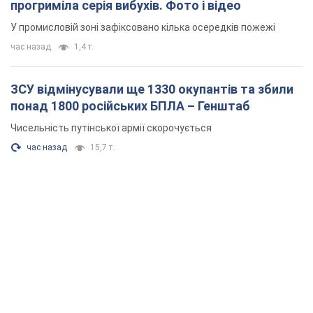
прогриміла серія вибухів. Фото і відео
У промисловій зоні зафіксовано кілька осередків пожежі
час назад
1,4 т.
ЗСУ відмінусували ще 1330 окупантів та збили
понад 1800 російських БПЛА – Генштаб
Чисельність путінської армії скорочується
час назад
15,7 т.