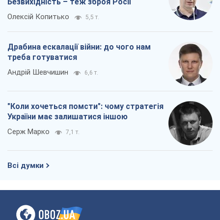
Безвихідність – теж зброя Росії
Олексій Копитько
5,5 т.
Драбина ескалації війни: до чого нам
треба готуватися
Андрій Шевчишин
6,6 т.
"Коли хочеться помсти": чому стратегія
України має залишатися іншою
Серж Марко
7,1 т.
Всі думки