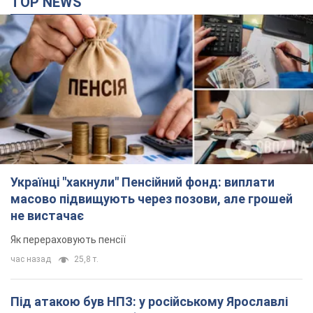
TOP NEWS
Українці "хакнули" Пенсійний фонд: виплати
масово підвищують через позови, але грошей
не вистачає
Як перераховують пенсії
час назад
25,8 т.
Під атакою був НПЗ: у російському Ярославлі