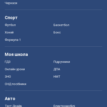
Черкаси
Спорт
Футбол
Баскетбол
Хокей
Бокс
Формула-1
Моя школа
ГДЗ
Підручники
Онлайн уроки
ДПА
ЗНО
НМТ
СНД посібники
Авто
Тест Драйв
Електромобілі