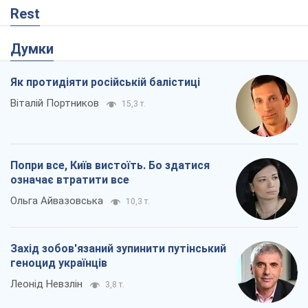
Rest
Думки
Як протидіяти російській балістиці
Віталій Портников
15,3 т.
Попри все, Київ вистоїть. Бо здатися
означає втратити все
Ольга Айвазовська
10,3 т.
Захід зобов'язаний зупинити путінський
геноцид українців
Леонід Невзлін
3,8 т.