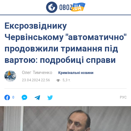
Ексрозвіднику
Червінському "автоматично"
продовжили тримання під
вартою: подробиці справи
Олег Тимченко
Кримінальні новини
23.04.2024 22:56
5,3 т.
0
РУС