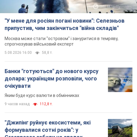
"У мене для росіян погані новини": Селезньов
припустив, чим закінчиться "війна складів"
Москва може стати "островом" і зануритися в темряву,
спрогнозував військовий експерт
5.08.2026 16:00
58,8 т.
Банки "готуються" до нового курсу
долара: українцям розповіли, чого
очікувати
Яким буде курс валюти в обмінниках
9 часов назад
112,8 т.
"Джипінг руйнує екосистеми, які
формувалися сотні років": у