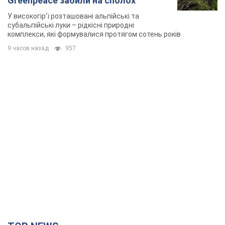
Greenpeace забили на сполох
У високогір'ї розташовані альпійські та
субальпійські луки – рідкісні природні
комплекси, які формувалися протягом сотень років
9 часов назад
957