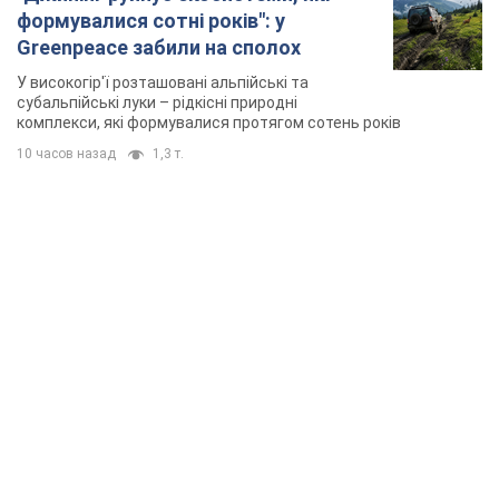
формувалися сотні років": у
Greenpeace забили на сполох
У високогір'ї розташовані альпійські та
субальпійські луки – рідкісні природні
комплекси, які формувалися протягом сотень років
10 часов назад
1,3 т.