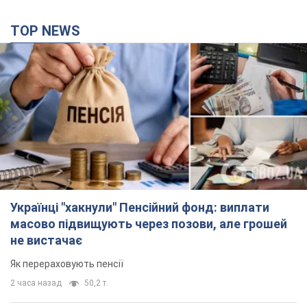
TOP NEWS
Українці "хакнули" Пенсійний фонд: виплати
масово підвищують через позови, але грошей
не вистачає
Як перераховують пенсії
2 часа назад
50,2 т.