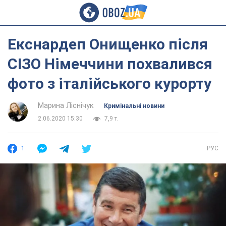
Екснардеп Онищенко після
СІЗО Німеччини похвалився
фото з італійського курорту
Марина Ліснічук
Кримінальні новини
2.06.2020 15:30
7,9 т.
1
РУС