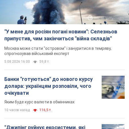
"У мене для росіян погані новини": Селезньов
припустив, чим закінчиться "війна складів"
Москва може стати "островом" і зануритися в темряву,
спрогнозував військовий експерт
5.08.2026 16:00
59,8 т.
Банки "готуються" до нового курсу
долара: українцям розповіли, чого
очікувати
Яким буде курс валюти в обмінниках
10 часов назад
116,5 т.
"Джипінг руйнує екосистеми, які