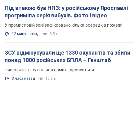
Під атакою був НПЗ: у російському Ярославлі
прогриміла серія вибухів. Фото і відео
У промисловій зоні зафіксовано кілька осередків пожежі
12 минут назад
3,5 т.
ЗСУ відмінусували ще 1330 окупантів та збили
понад 1800 російських БПЛА – Генштаб
Чисельність путінської армії скорочується
3 часа назад
16,3 т.