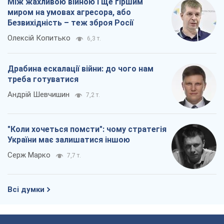
Між жахливою війною і ще гіршим
миром на умовах агресора, або
Безвихідність – теж зброя Росії
Олексій Копитько
6,3 т.
Драбина ескалації війни: до чого нам
треба готуватися
Андрій Шевчишин
7,2 т.
"Коли хочеться помсти": чому стратегія
України має залишатися іншою
Серж Марко
7,7 т.
Всі думки