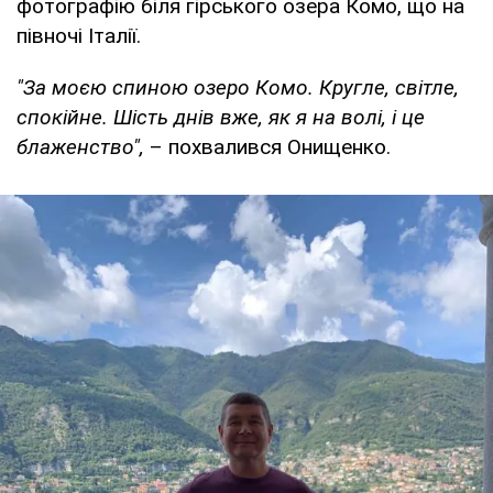
фотографію біля гірського озера Комо, що на
півночі Італії.
"За моєю спиною озеро Комо. Кругле, світле,
спокійне. Шість днів вже, як я на волі, і це
блаженство",
– похвалився Онищенко.