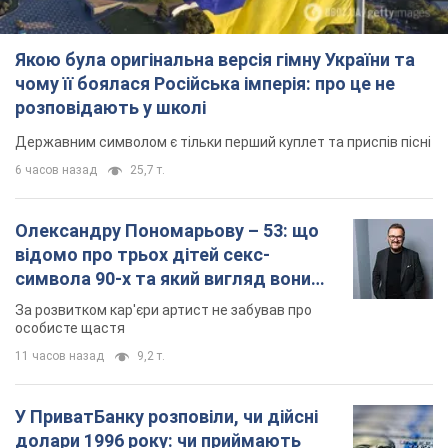
Якою була оригінальна версія гімну України та
чому її боялася Російська імперія: про це не
розповідають у школі
Державним символом є тільки перший куплет та приспів пісні
6 часов назад
25,7 т.
Олександру Пономарьову – 53: що
відомо про трьох дітей секс-
символа 90-х та який вигляд вони
мають
За розвитком кар'єри артист не забував про
особисте щастя
11 часов назад
9,2 т.
У ПриватБанку розповіли, чи дійсні
долари 1996 року: чи приймають