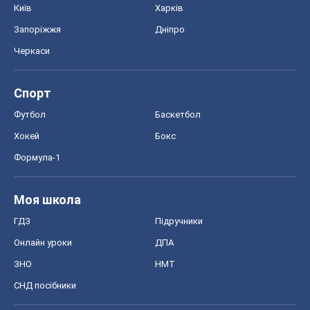
Київ
Харків
Запоріжжя
Дніпро
Черкаси
Спорт
Футбол
Баскетбол
Хокей
Бокс
Формула-1
Моя школа
ГДЗ
Підручники
Онлайн уроки
ДПА
ЗНО
НМТ
СНД посібники