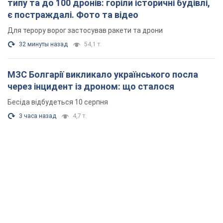
типу та до 100 дронів: горіли історичні будівлі,
є постраждалі. Фото та відео
Для терору ворог застосував ракети та дрони
32 минуты назад
54,1 т.
МЗС Болгарії викликало українського посла
через інцидент із дроном: що сталося
Бесіда відбудеться 10 серпня
3 часа назад
4,7 т.