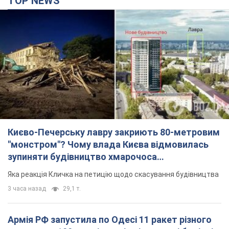
TOP NEWS
Києво-Печерську лавру закриють 80-метровим
"монстром"? Чому влада Києва відмовилась
зупиняти будівництво хмарочоса
"московського вірянина"
Яка реакція Кличка на петицію щодо скасування будівництва
3 часа назад
29,1 т.
Армія РФ запустила по Одесі 11 ракет різного