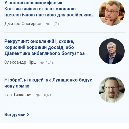
У полоні власних міфів: як
Костянтинівка стала головною
ідеологічною пасткою для російських
окупантів
Дмитро Снєгирьов
1,7 т.
Рекрутинг: оновлений і, схоже,
корисний ворожий досвід, або
Діалектика вибагливого боягузтва
Олександр Кірш
1,7 т.
Ні зброї, ні людей: як Лукашенко будує
нову армію
Ігар Тишкевич
16,6 т.
Всі думки