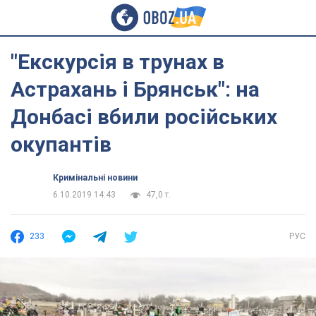
"Екскурсія в трунах в
Астрахань і Брянськ": на
Донбасі вбили російських
окупантів
Кримінальні новини
6.10.2019 14:43
47,0 т.
233
РУС