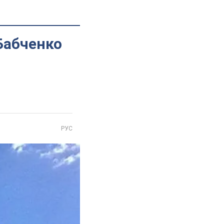
 Бабченко
РУС