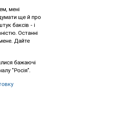
ем, мені
 думати ще й про
тук баксів - і
ністю. Останні
 мене. Дайте
илися бажаючі
алу "Росія".
товку