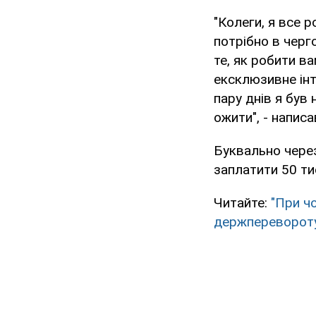
"Колеги, я все р
потрібно в черг
те, як робити ва
ексклюзивне інт
пару днів я був 
ожити", - написа
Буквально через
заплатити 50 ти
Читайте:
"При ч
держперевороту 