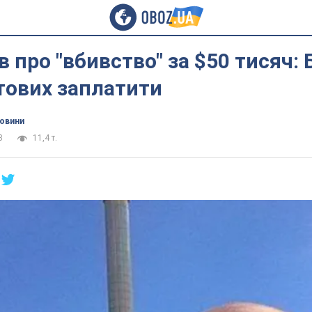
 про "вбивство" за $50 тисяч:
тових заплатити
новини
3
11,4 т.