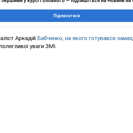
 першими у курсі головного — підпишіться на Новини на
Підписатися
аліст Аркадій
Бабченко, на якого готувався замах
полегливої уваги ЗМІ.