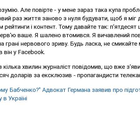
озумію. Але повірте - у мене зараз така купа пробл
овий раз життя заново з нуля будувати, щоб я міг
м рейтинги і контент. Тому давайте так: п'ятдесят ш
ерв'ю ваше. Я шалено втомився. Я вичавлений пов
на грані нервового зриву. Будь ласка, не смикайте
в він у Facebook.
 кілька хвилин журналіст повідомив, що вже з'яв
сяч доларів за ексклюзив - пропагандисти телекан
ому Бабченко?" Адвокат Германа заявив про підго
в Україні