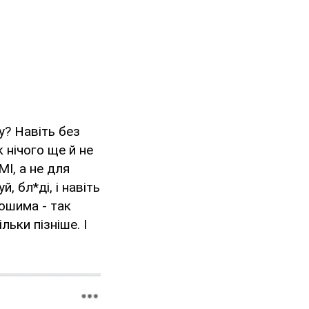
у? Навіть без
к нічого ще й не
І, а не для
, бл*ді, і навіть
рошима - так
льки пізніше. І