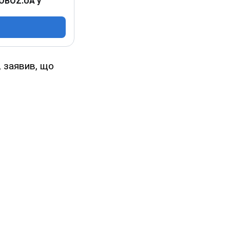
 OBOZ.UA у
, заявив, що