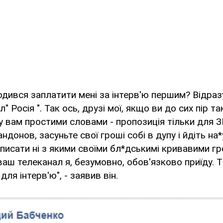
годився заплатити мені за інтерв'ю першим? Відраз
" Росія ". Так ось, друзі мої, якщо ви до сих пір та
у вам простими словами - пропозиція тільки для ЗМ
ндонов, засуньте свої гроші собі в дупу і йдіть на*уй
 писати ні з якими своїми бл*дськимі кривавими г
аш телеканал я, безумовно, обов'язково приїду. Ті
 для інтерв'ю", - заявив він.