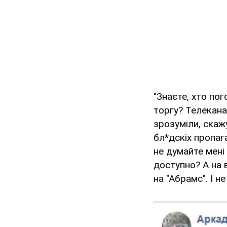
"Знаєте, хто по
торгу? Телеканал
зрозуміли, скаж
бл*дскіх пропага
не думайте мені
доступно? А на в
на "Абрамс". І не