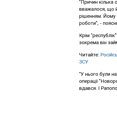
"Причин кілька 
вважалося, що й
рішенням. Йому 
роботи", - пояс
Крім "республік
зокрема він займ
Читайте:
Російс
ЗСУ
"У нього були н
операції "Новор
вдався. І Рапоп