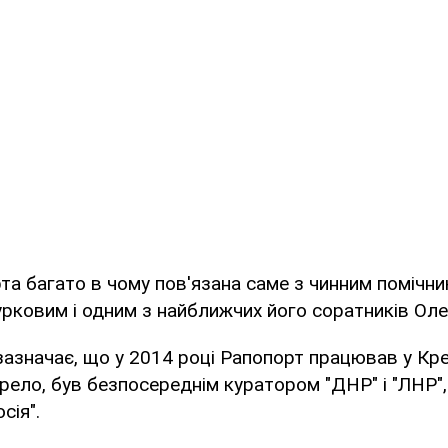
та багато в чому пов'язана саме з чинним помічн
рковим і одним з найближчих його соратників Ол
азначає, що у 2014 році Рапопорт працював у Кремл
ело, був безпосереднім куратором "ДНР" і "ЛНР",
сія".