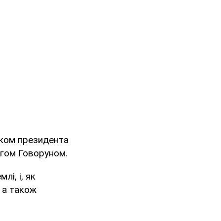
иком президента
егом Говоруном.
і, і, як
 а також