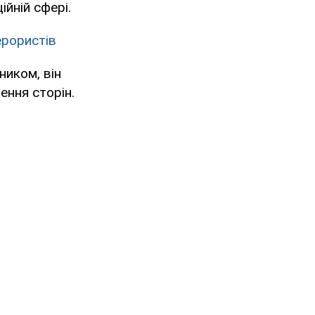
йній сфері.
ерористів
ником, він
ення сторін.