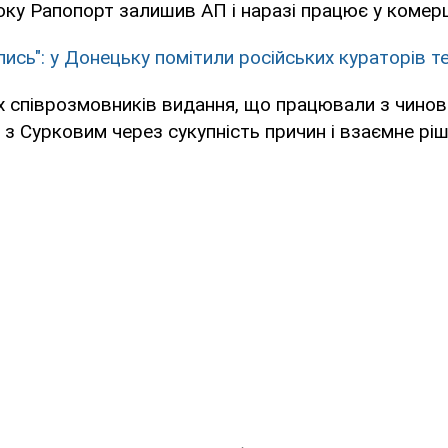
оку Рапопорт залишив АП і наразі працює у комерці
лись": у Донецьку помітили російських кураторів т
 співрозмовників видання, що працювали з чинов
з Сурковим через сукупність причин і взаємне ріш