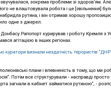
озвучувалася, зокрема проблеми зі здоров'ям. А
ого не влаштовувала робота і це [звільнення] бу
набридла рутина, і він отримав хорошу пропозиці
нило одне з джерел.
" Донбасу Рапопорт курирував і роботу Кремля з У
ався агітацією в інших регіонах.
ькі куратори визнали нездатність терористів "ДНР
аполеонівські плани і впевненість в тому, що ми ро
осія". Потім все структурували - насправді просто 
орта загнали в кабінет займатися рутиною", - розп