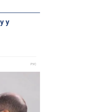
у у
РУС