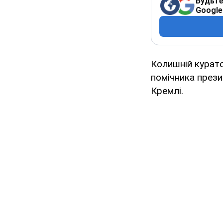
Будьте
Google
Колишній курато
помічника през
Кремлі.