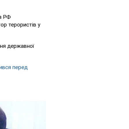
а РФ
ор терористів у
ння державної
ився перед