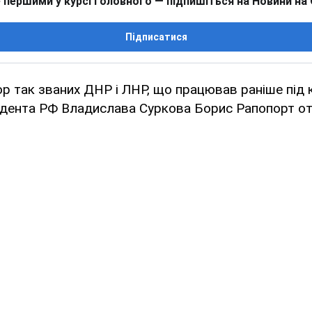
 першими у курсі головного — підпишіться на Новини на
Підписатися
р так званих ДНР і ЛНР, що працював раніше під
идента РФ Владислава Суркова Борис Рапопорт от