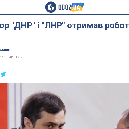
ор "ДНР" і "ЛНР" отримав робот
новини
27
17,2 т.