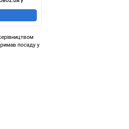
 OBOZ.UA у
 керівництвом
римав посаду у