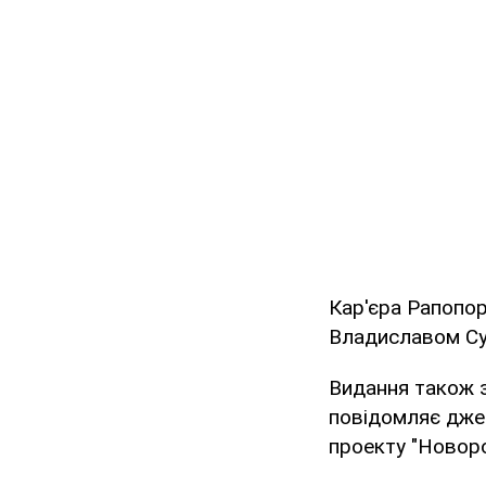
Кар'єра Рапопор
Владиславом Су
Видання також з
повідомляє джер
проекту "Новоро