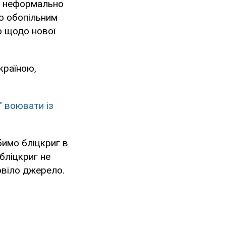
ле неформально
ло обопільним
ю щодо нової
країною,
" воювати із
бимо бліцкриг в
бліцкриг не
овіло джерело.