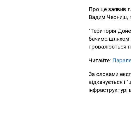
Про це заявив г
Вадим Черниш, 
"Територія Доне
бачимо шляхом с
провалюється по
Читайте:
Парале
За словами експ
відкачується і 
інфраструктурі 