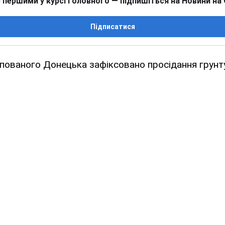
 першими у курсі головного — підпишіться на Новини на
Підписатися
упованого Донецька зафіксовано просідання грунт