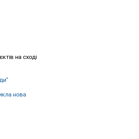
єктів на сході
ди"
икла нова