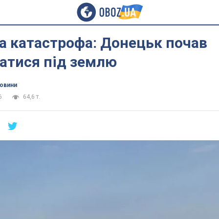
а катастрофа: Донецьк почав
атися під землю
новини
6
64,6 т.