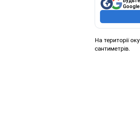
Будьте
Google
На території ок
сантиметрів.