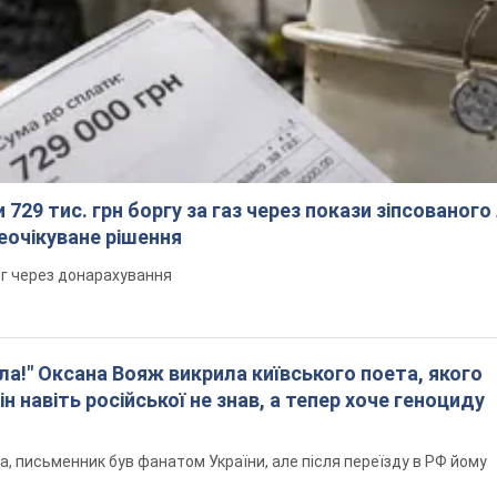
 729 тис. грн боргу за газ через покази зіпсованого
еочікуване рішення
рг через донарахування
ла!" Оксана Вояж викрила київського поета, якого
ін навіть російської не знав, а тепер хоче геноциду
а, письменник був фанатом України, але після переїзду в РФ йому