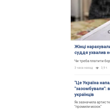
Жінці нарахували
суддя ухвалив н
Чи треба платити бо
3 часа назад
3,9 т.
"Це Україна напа
"зазомбували": в
українців
Як зазначила артистк
"промили мозок"