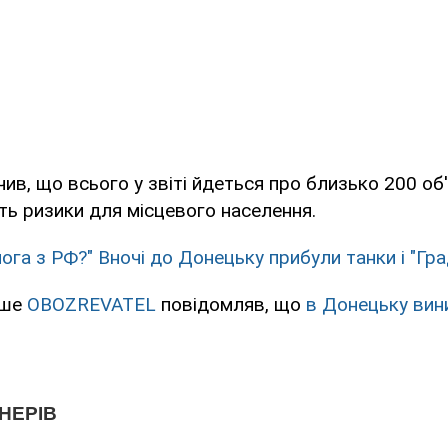
ив, що всього у звіті йдеться про близько 200 об'
уть ризики для місцевого населення.
ога з РФ?" Вночі до Донецьку прибули танки і "Гра
іше
OBOZREVATEL
повідомляв, що
в Донецьку вин