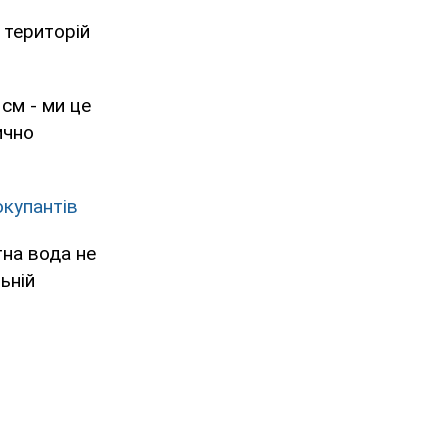
 територій
см - ми це
ично
окупантів
тна вода не
ьній