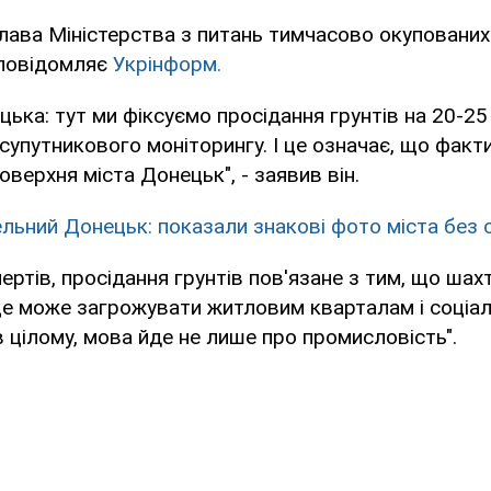
лава Міністерства з питань тимчасово окупованих
повідомляє
Укрінформ.
цька: тут ми фіксуємо просідання грунтів на 20-25 
упутникового моніторингу. І це означає, що факт
верхня міста Донецьк", - заявив він.
льний Донецьк: показали знакові фото міста без 
ертів, просідання грунтів пов'язане з тим, що шах
"це може загрожувати житловим кварталам і соціал
в цілому, мова йде не лише про промисловість".