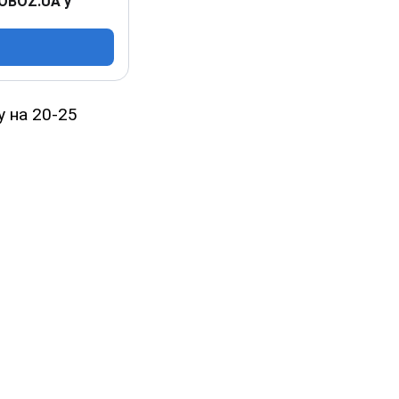
 OBOZ.UA у
у на 20-25