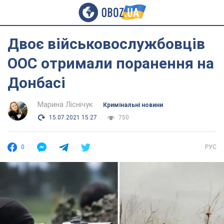
Двоє військовослужбовців
ООС отримали поранення на
Донбасі
Марина Ліснічук
Кримінальні новини
15.07.2021 15:27
750
0
РУС