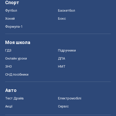
Спорт
Футбол
Баскетбол
Хокей
Бокс
Формула-1
Моя школа
ГДЗ
Підручники
Онлайн уроки
ДПА
ЗНО
НМТ
СНД посібники
Авто
Тест Драйв
Електромобілі
Акції
Сервіс