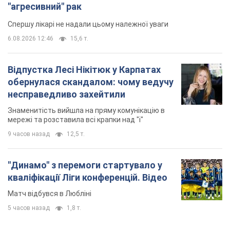
"агресивний" рак
Спершу лікарі не надали цьому належної уваги
6.08.2026 12:46
15,6 т.
Відпустка Лесі Нікітюк у Карпатах
обернулася скандалом: чому ведучу
несправедливо захейтили
Знаменитість вийшла на пряму комунікацію в
мережі та розставила всі крапки над "і"
9 часов назад
12,5 т.
"Динамо" з перемоги стартувало у
кваліфікації Ліги конференцій. Відео
Матч відбувся в Любліні
5 часов назад
1,8 т.