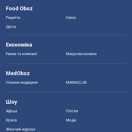
Food Oboz
Рецепти
Напої
Дієти
Економіка
Ринки та компанії
Макроекономіка
MedOboz
Новини медицини
MAMACLUB
Шоу
Афіша
Плітки
Краса
Мода
Жіночий журнал