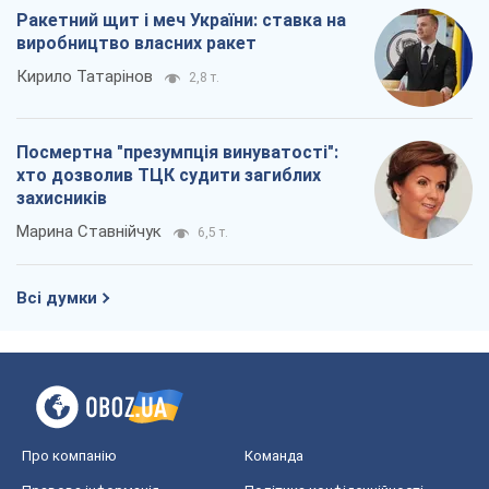
Ракетний щит і меч України: ставка на
виробництво власних ракет
Кирило Татарінов
2,8 т.
Посмертна "презумпція винуватості":
хто дозволив ТЦК судити загиблих
захисників
Марина Ставнійчук
6,5 т.
Всі думки
Про компанію
Команда