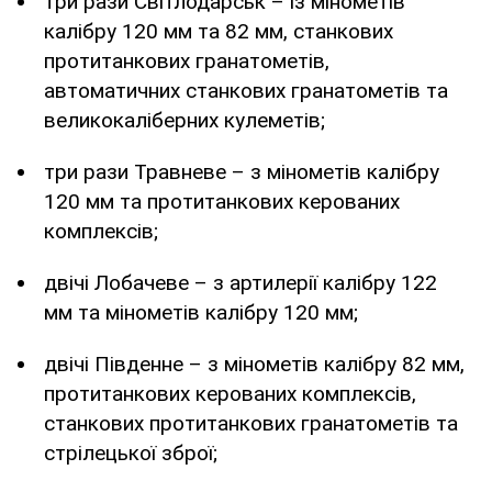
три рази Світлодарськ – із мінометів
калібру 120 мм та 82 мм, станкових
протитанкових гранатометів,
автоматичних станкових гранатометів та
великокаліберних кулеметів;
три рази Травневе – з мінометів калібру
120 мм та протитанкових керованих
комплексів;
двічі Лобачеве – з артилерії калібру 122
мм та мінометів калібру 120 мм;
двічі Південне – з мінометів калібру 82 мм,
протитанкових керованих комплексів,
станкових протитанкових гранатометів та
стрілецької зброї;