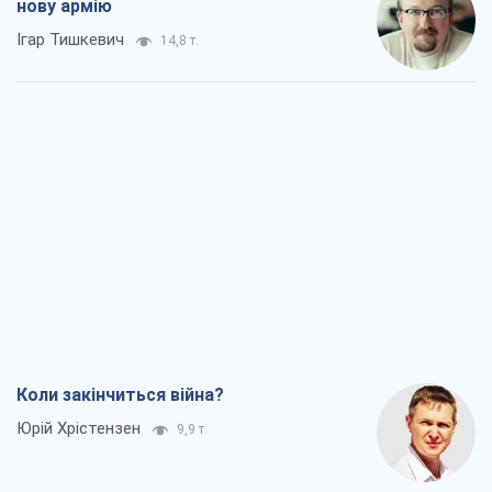
нову армію
Ігар Тишкевич
14,8 т.
Коли закінчиться війна?
Юрій Хрістензен
9,9 т.