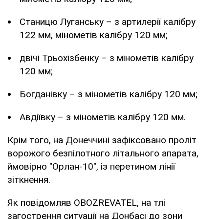
Станицю Луганську – з артилерії калібру
122 мм, мінометів калібру 120 мм;
двічі Трьохізбенку – з мінометів калібру
120 мм;
Богданівку – з мінометів калібру 120 мм;
Авдіївку – з мінометів калібру 120 мм.
Крім того, на Донеччині зафіксовано проліт
ворожого безпілотного літального апарата,
ймовірно "Орлан-10", із перетином лінії
зіткнення.
Як повідомляв OBOZREVATEL, на тлі
загострення ситуації на Донбасі до зони