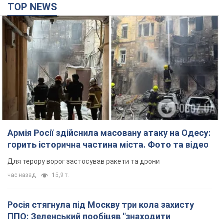
TOP NEWS
Армія Росії здійснила масовану атаку на Одесу:
горить історична частина міста. Фото та відео
Для терору ворог застосував ракети та дрони
час назад
15,9 т.
Росія стягнула під Москву три кола захисту
ППО: Зеленський пообіцяв "знаходити