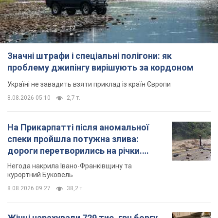
Значні штрафи і спеціальні полігони: як
проблему джипінгу вирішують за кордоном
Україні не завадить взяти приклад із країн Європи
8.08.2026 05:10
2,7 т.
На Прикарпатті після аномальної
спеки пройшла потужна злива:
дороги перетворились на річки.
Відео
Негода накрила Івано-Франківщину та
курортний Буковель
8.08.2026 09:27
38,2 т.
Жінці нарахували 729 тис. грн боргу