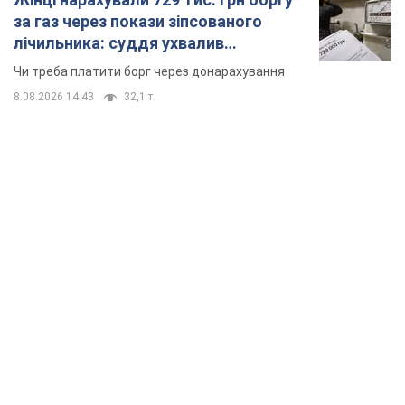
за газ через покази зіпсованого
лічильника: суддя ухвалив
неочікуване рішення
Чи треба платити борг через донарахування
8.08.2026 14:43
32,1 т.