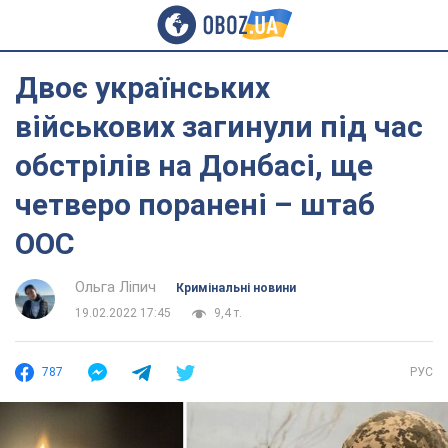
Двоє українських
військових загинули під час
обстрілів на Донбасі, ще
четверо поранені – штаб
ООС
Ольга Ліпич
Кримінальні новини
19.02.2022 17:45
9,4 т.
787
РУС