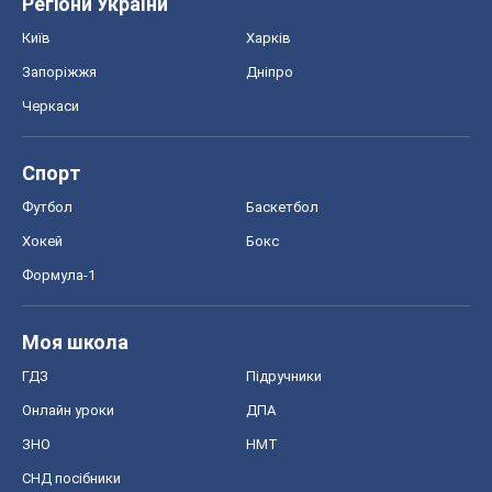
Регіони України
Київ
Харків
Запоріжжя
Дніпро
Черкаси
Спорт
Футбол
Баскетбол
Хокей
Бокс
Формула-1
Моя школа
ГДЗ
Підручники
Онлайн уроки
ДПА
ЗНО
НМТ
СНД посібники