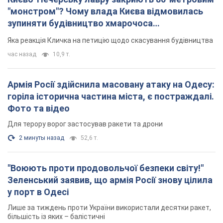
"монстром"? Чому влада Києва відмовилась
зупиняти будівництво хмарочоса
"московського вірянина"
Яка реакція Кличка на петицію щодо скасування будівництва
час назад
10,9 т.
Армія Росії здійснила масовану атаку на Одесу:
горіла історична частина міста, є постраждалі.
Фото та відео
Для терору ворог застосував ракети та дрони
2 минуты назад
52,6 т.
"Воюють проти продовольчої безпеки світу!"
Зеленський заявив, що армія Росії знову цілила
у порт в Одесі
Лише за тиждень проти України використали десятки ракет,
більшість із яких – балістичні