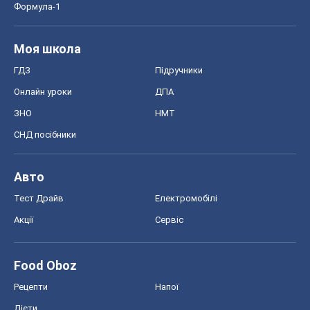
Формула-1
Моя школа
ГДЗ
Підручники
Онлайн уроки
ДПА
ЗНО
НМТ
СНД посібники
Авто
Тест Драйв
Електромобілі
Акції
Сервіс
Food Oboz
Рецепти
Напої
Дієти