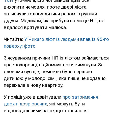
ТСН
уточнила, що чоловікові вдалося
вихопити немовля, проте двері ліфта
затиснули голову дитини разом із руками
дідуся. Медикам, які прибули на місце НП, не
вдалося врятувати малюка.
Читайте:
У Чикаго ліфт із людьми впав із 95-го
поверху: фото
З'ясуванням причини НП із ліфтом займаються
правоохоронці, підйомник поки вимкнули. За
словами сусідів, немовля було першою
дитиною у молодої сім'ї, яка лише нещодавно
переїхала в нову квартиру.
У поліції уже відзвітували
про затримання
двох підозрюваних
, які можуть бути
відповідальними за те, що трапилося.