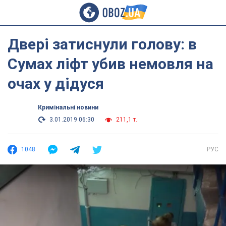
Двері затиснули голову: в
Сумах ліфт убив немовля на
очах у дідуся
Кримінальні новини
3.01.2019 06:30
211,1 т.
1048
РУС