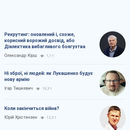
Рекрутинг: оновлений і, схоже,
корисний ворожий досвід, або
Діалектика вибагливого боягузтва
Олександр Кірш
1,1 т.
Ні зброї, ні людей: як Лукашенко будує
нову армію
Ігар Тишкевич
16,3 т.
Коли закінчиться війна?
Юрій Хрістензен
12,3 т.