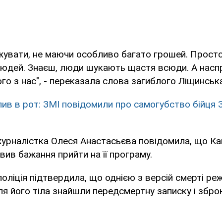
увати, не маючи особливо багато грошей. Просто
юдей. Знаєш, люди шукають щастя всюди. А наспр
го з нас", - переказала слова загиблого Ліщинська
лив в рот: ЗМІ повідомили про самогубство бійця 
журналістка Олеся Анастасьєва повідомила, що Кан
вив бажання прийти на її програму.
оліція підтвердила, що однією з версій смерті ре
ля його тіла знайшли передсмертну записку і зброю,