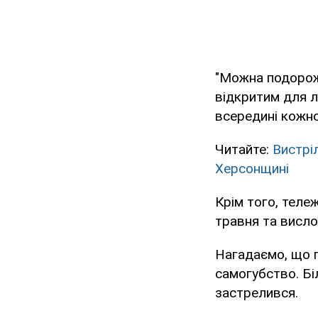
"Можна подорож
відкритим для л
всередині кожно
Читайте:
Вистрі
Херсонщині
Крім того, теле
травня та висло
Нагадаємо, що п
самогубство. Бі
застрелився.