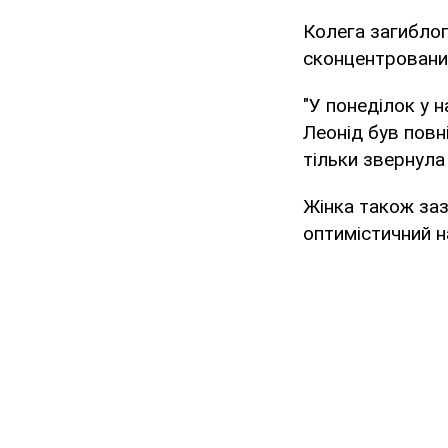
Колега загиблог
сконцентровани
"У понеділок у н
Леонід був повні
тільки звернула 
Жінка також заз
оптимістичний н