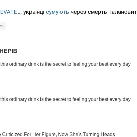
EVATEL
, українці
сумують
через смерть талановит
ер