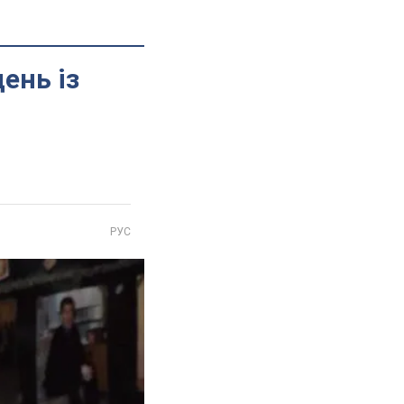
ень із
РУС