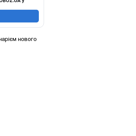
 OBOZ.UA у
нарієм нового