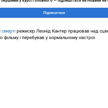
 першими у курсі головного — підпишіться на Новини на
Підписатися
ї
смерті
режисер Леонід Кантер працював над сце
 фільму і перебував у нормальному настрої.