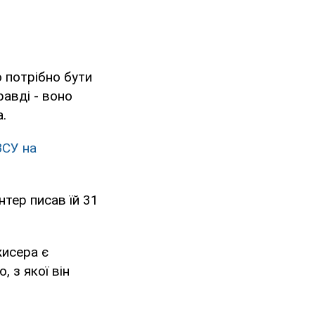
 потрібно бути
авді - воно
.
ЗСУ на
тер писав їй 31
жисера є
 з якої він