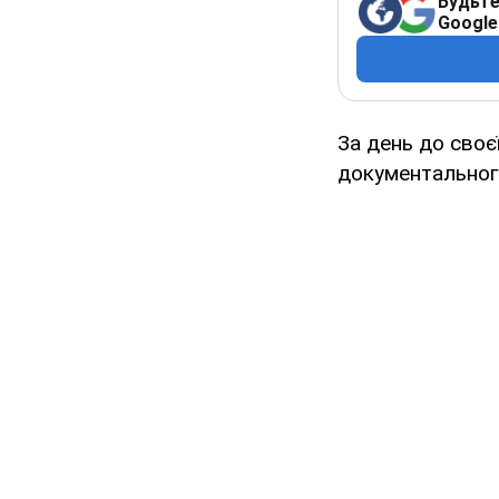
Будьте
Google
За день до своє
документального