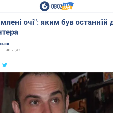
млені очі": яким був останній д
нтера
новини
1
23,3 т.