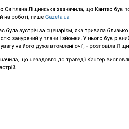
о Світлана Ліщинська зазначила, що Кантер був п
й на роботі, пише
Gazeta.ua
.
ас була зустріч за сценарієм, яка тривала близько 
стю занурений у плани і зйомки. У нього був рівний
увагу на його дуже втомлені очі", - розповіла Ліщ
начила, що незадовго до трагедії Кантер вислов
астрій.