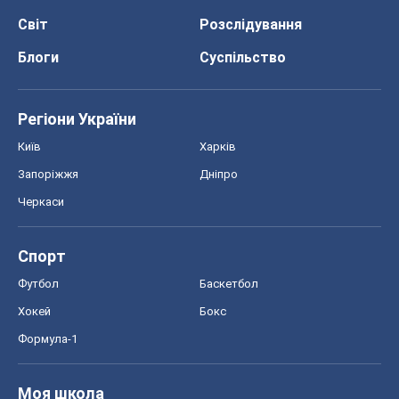
Світ
Розслідування
Блоги
Суспільство
Регіони України
Київ
Харків
Запоріжжя
Дніпро
Черкаси
Спорт
Футбол
Баскетбол
Хокей
Бокс
Формула-1
Моя школа