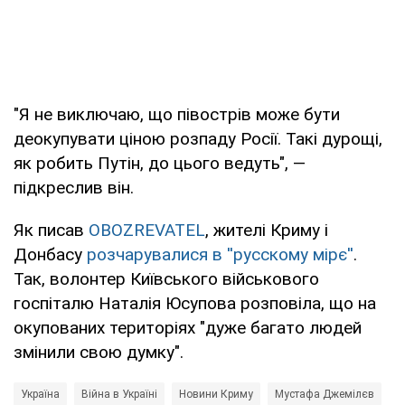
"Я не виключаю, що півострів може бути
деокупувати ціною розпаду Росії. Такі дурощі,
як робить Путін, до цього ведуть", —
підкреслив він.
Як писав
OBOZREVATEL
, жителі Криму і
Донбасу
розчарувалися в ''русскому мірє''
.
Так, волонтер Київського військового
госпіталю Наталія Юсупова розповіла, що на
окупованих територіях "дуже багато людей
змінили свою думку".
Україна
Війна в Україні
Новини Криму
Мустафа Джемілєв