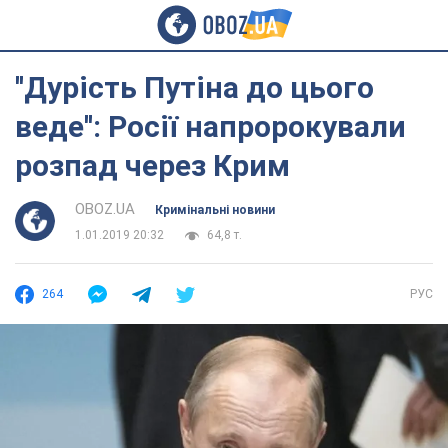
''Дурість Путіна до цього
веде'': Росії напророкували
розпад через Крим
OBOZ.UA
Кримінальні новини
1.01.2019 20:32
64,8 т.
264
РУС