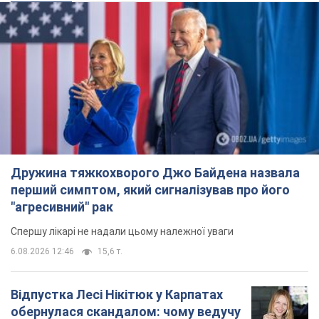
Дружина тяжкохворого Джо Байдена назвала
перший симптом, який сигналізував про його
"агресивний" рак
Спершу лікарі не надали цьому належної уваги
6.08.2026 12:46
15,6 т.
Відпустка Лесі Нікітюк у Карпатах
обернулася скандалом: чому ведучу