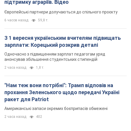
підтримку аграріїв. Відео
Європейські партнери долучаються до спільного проєкту
6 часов назад
59,8 т.
З 1 вересня українським вчителям підвищать
зарплати: Корецький розкрив деталі
Одночасно з підвищенням зарплат педагогам уряд
анонсував збільшення студентських стипендій
2 часа назад
1,8 т.
"Нам теж вони потрібні": Трамп відповів на
прохання Зеленського щодо передачі Україні
ракет для Patriot
Американські запаси окремих боєприпасів обмежені
2 часа назад
402