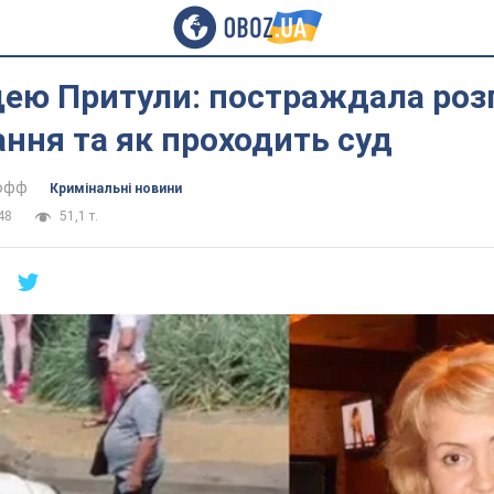
щею Притули: постраждала роз
ання та як проходить суд
тофф
Кримінальні новини
48
51,1 т.