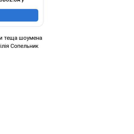
ли теща шоумена
ілія Сопельник