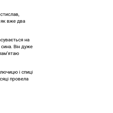
остислав,
і як вже два
насувається на
сина. Він дуже
 пам'ятаю
ключицю і спиці
ісяці провела