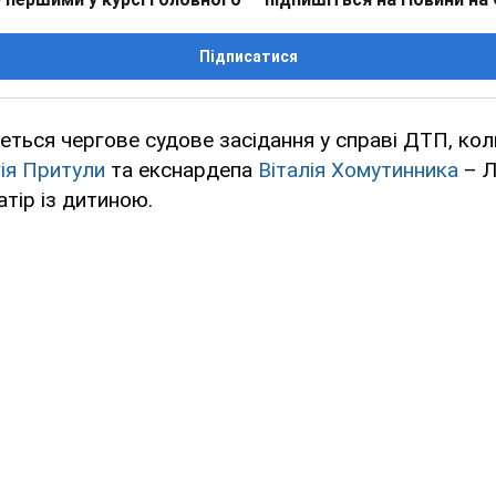
Підписатися
деться чергове судове засідання у справі ДТП, ко
ія Притули
та екснардепа
Віталія Хомутинника
– Л
атір із дитиною.