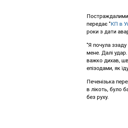
Постраждалими є
передає "
КП в У
роки з дати ава
"Я почула ззаду 
мене. Далі удар
важко дихав, шв
епізодами, як їд
Печенізька пере
в лікоть, було 
без руху.