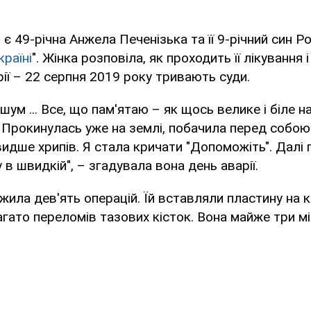
 49-річна Анжела Печенізька та її 9-річний син Р
країні
". Жінка розповіла, як проходить її лікування 
рії – 22 серпня 2019 року тривають суди.
шум ... Все, що пам'ятаю – як щось велике і біле 
. Прокинулась уже на землі, побачила перед собою 
идше хрипів. Я стала кричати "Допоможіть". Далі
у в швидкій", – згадувала вона день аварії.
жила дев'ять операцій. Їй вставляли пластину на 
багато переломів тазових кісток. Вона майже три м