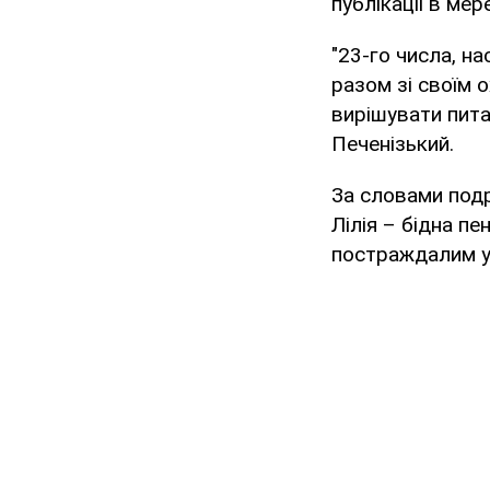
публікації в ме
"23-го числа, на
разом зі своїм 
вирішувати пита
Печенізький.
За словами подр
Лілія – бідна п
постраждалим у