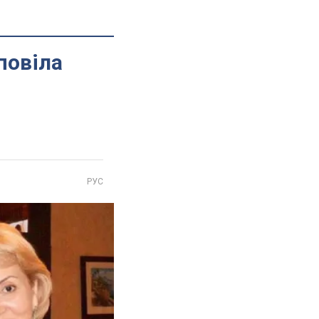
повіла
РУС