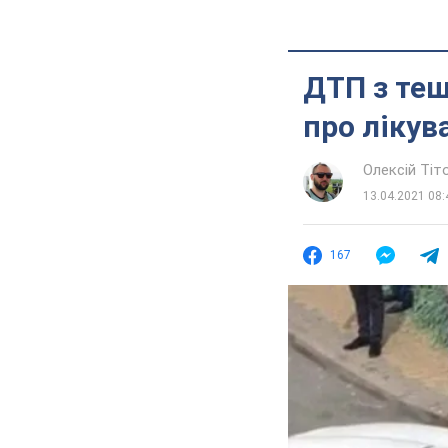
ДТП з те
про лікув
Олексій Ті
13.04.2021 08:
167