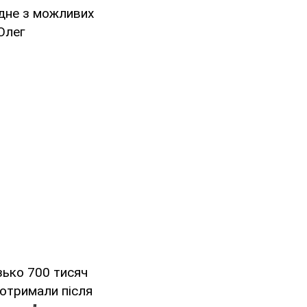
 одне з можливих
Олег
зько 700 тисяч
 отримали після