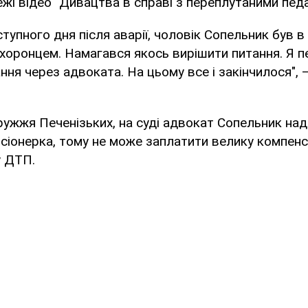
режі відео "Дивацтва в справі з переплутаними пед
ступного дня після аварії, чоловік Сопельник був 
охоронцем. Намагався якось вирішити питання. Я п
ння через адвоката. На цьому все і закінчилося", 
ужжя Печенізьких, на суді адвокат Сопельник над
енсіонерка, тому не може заплатити велику компен
 ДТП.