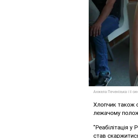
Хлопчик також 
лежачому положе
"Реабілітація у
став скаржитися