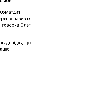
алями".
в Охматдиті
еренаправив їх
– говорив Олег
ав довідку, що
сацію