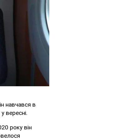
н навчався в
у вересні.
020 року він
довелося