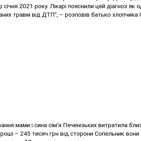
і січня 2021 року. Лікарі пояснили цей діагноз як
аних травм від ДТП", – розповів батько хлопчика 
вання мами і сина сім'я Печенізьких витратила бли
гроші – 245 тисяч грн від сторони Сопельник вони