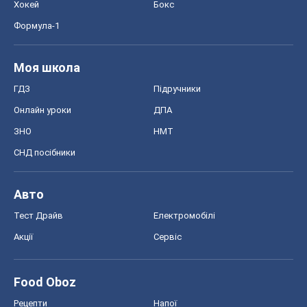
СНД посібники
Авто
Тест Драйв
Електромобілі
Акції
Сервіс
Food Oboz
Рецепти
Напої
Дієти
Економіка
Ринки та компанії
Макроекономіка
MedOboz