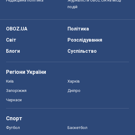
Регіони України
Київ
Харків
Запоріжжя
Дніпро
Черкаси
Спорт
Футбол
Баскетбол
Хокей
Бокс
Формула-1
Моя школа
ГДЗ
Підручники
Онлайн уроки
ДПА
ЗНО
НМТ