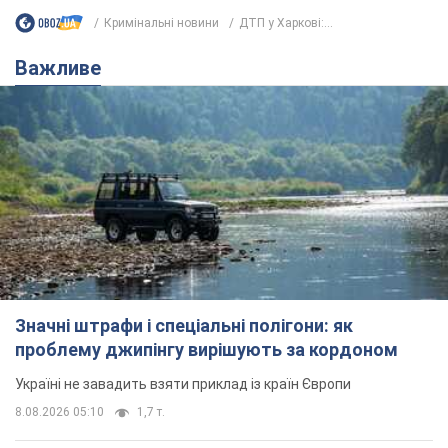
Значні штрафи і спеціальні полігони: як
проблему джипінгу вирішують за кордоном
Україні не завадить взяти приклад із країн Європи
8.08.2026 05:10
1,7 т.
На Прикарпатті після аномальної
спеки пройшла потужна злива:
дороги перетворились на річки.
Відео
Негода накрила Івано-Франківщину та
курортний Буковель
9 годин тому
19,2 т.