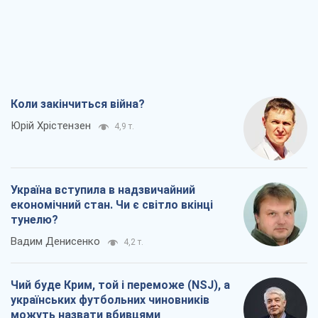
Україна вступила в надзвичайний
економічний стан. Чи є світло вкінці
тунелю?
Вадим Денисенко
4,2 т.
Чий буде Крим, той і переможе (NSJ), а
українських футбольних чиновників
можуть назвати вбивцями
Олександр Кірш
4,6 т.
Захід проспав загрозу: Росія може
перевірити НАТО війною
Леонід Невзлін
7,0 т.