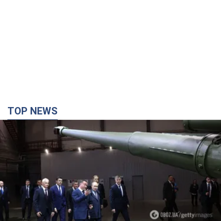
TOP NEWS
Кремль отримав "вікно можливостей", а Трамп
залишився майже без ракет: як бути Україні?
Інтерв’ю з Мельником
Думка, що в Росії закінчаться балістичні ракети, вкрай
небезпечна, наголосив експерт
6 годин тому
31,2 т.