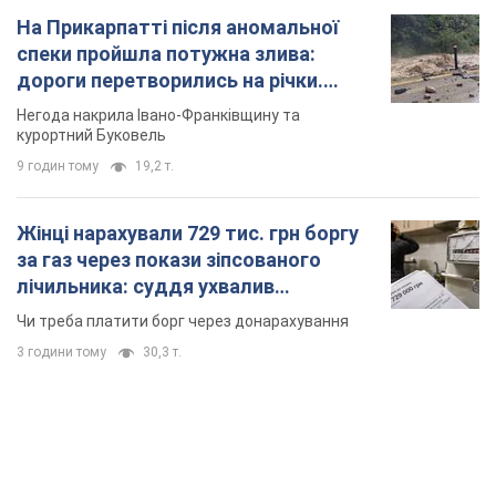
Жінці нарахували 729 тис. грн боргу
за газ через покази зіпсованого
лічильника: суддя ухвалив
неочікуване рішення
Чи треба платити борг через донарахування
3 години тому
30,3 т.