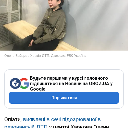
Будьте першими у курсі головного —
підпишіться на Новини на OBOZ.UA у
Google
Підписатися
Опіати,
виявлені в сечі підозрюваної в
резонансній ДТП
у центрі Харкова Олени