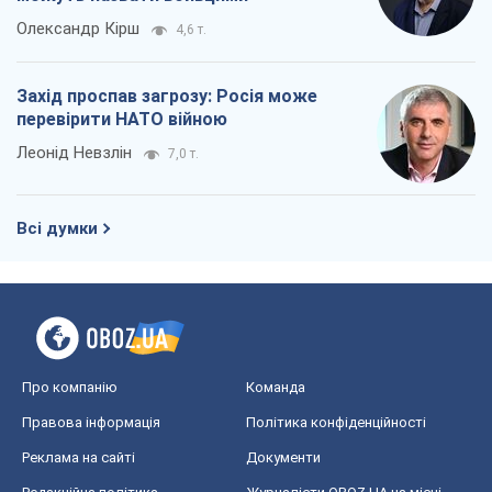
Всі думки
Про компанію
Команда
Правова інформація
Політика конфіденційності
Реклама на сайті
Документи
Редакційна політика
Журналісти OBOZ.UA на місці
подій
OBOZ.UA
Політика
Світ
Розслідування
Блоги
Суспільство