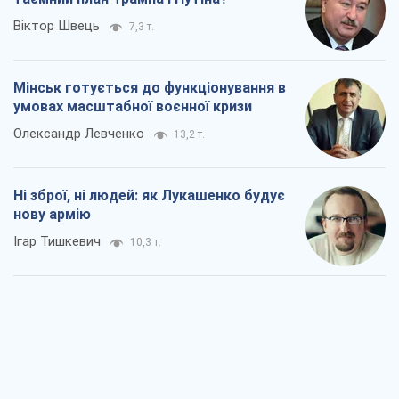
Ні зброї, ні людей: як Лукашенко будує
нову армію
Ігар Тишкевич
10,3 т.
Коли закінчиться війна?
Юрій Хрістензен
4,9 т.