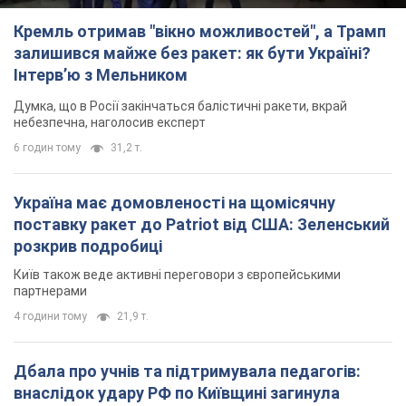
Україна має домовленості на щомісячну
поставку ракет до Patriot від США: Зеленський
розкрив подробиці
Київ також веде активні переговори з європейськими
партнерами
4 години тому
21,9 т.
Дбала про учнів та підтримувала педагогів:
внаслідок удару РФ по Київщині загинула
директорка київського ліцею, її чоловік та онук
Вічна пам'ять жертвам російського терору
5 годин тому
16,0 т.