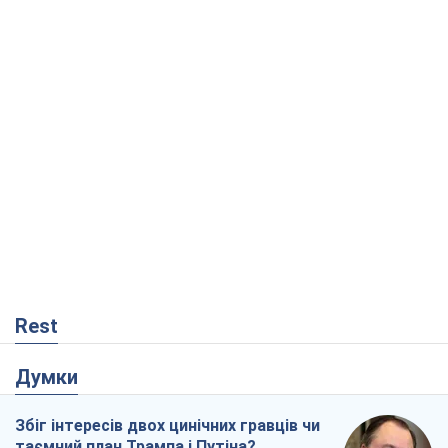
Rest
Думки
Збіг інтересів двох цинічних гравців чи
таємний план Трампа і Путіна?
Віктор Швець
7,3 т.
Мінськ готується до функціонування в
умовах масштабної воєнної кризи
Олександр Левченко
13,2 т.