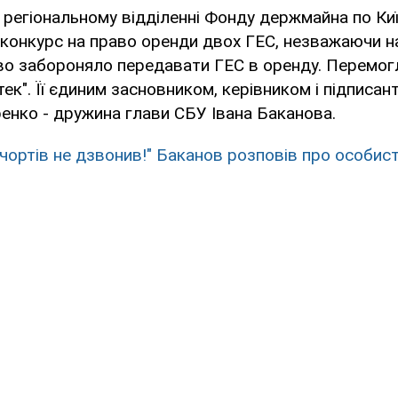
в регіональному відділенні Фонду держмайна по Киї
 конкурс на право оренди двох ГЕС, незважаючи на
о забороняло передавати ГЕС в оренду. Перемог
ек". Її єдиним засновником, керівником і підписан
енко - дружина глави СБУ Івана Баканова.
чортів не дзвонив!" Баканов розповів про особист