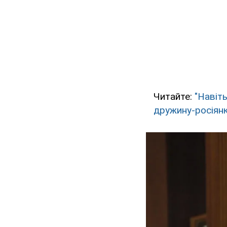
Читайте:
"Навіт
дружину-росіян