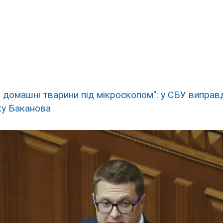
ь домашні тварини під мікроскопом": у СБУ виправ
ку Баканова