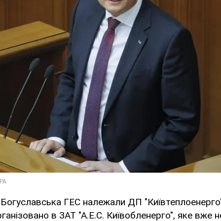
 Богуславська ГЕС належали ДП "Київтеплоенерго"
ганізовано в ЗАТ "А.Е.С. Київобленерго", яке вже 