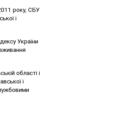
2011 року, СБУ
ької і
дексу України
овживання
ькій області і
авської і
службовими