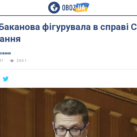
аканова фігурувала в справі С
вання
новини
31
24,6 т.