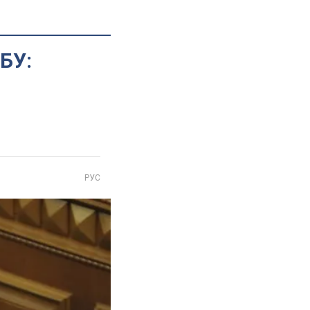
БУ:
РУС