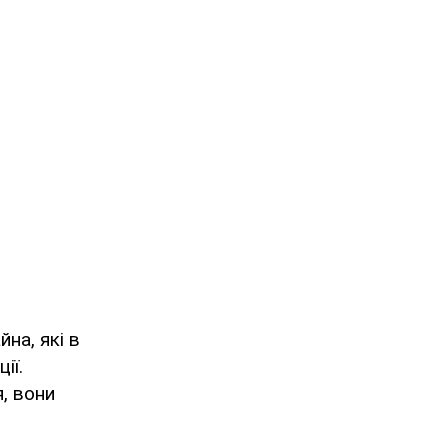
на, які в
ії.
, вони