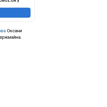
 OBOZ.UA у
ова
Оксани
держмайна.