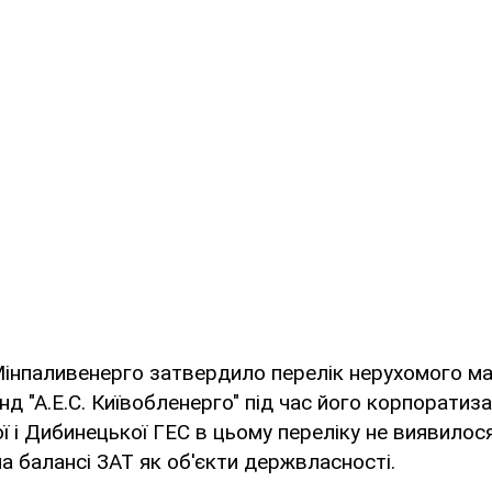
Мінпаливенерго затвердило перелік нерухомого май
д "А.Е.С. Київобленерго" під час його корпоратизац
ї і Дибинецької ГЕС в цьому переліку не виявилося
а балансі ЗАТ як об'єкти держвласності.