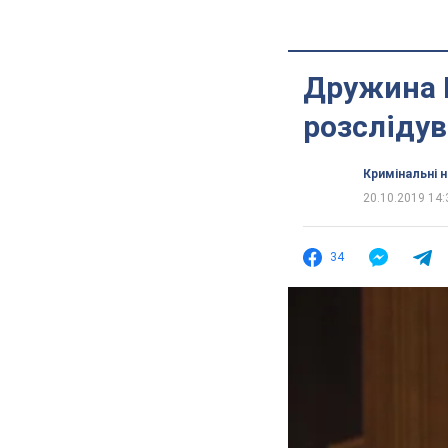
Дружина Б
розсліду
Кримінальні 
20.10.2019 14:
34