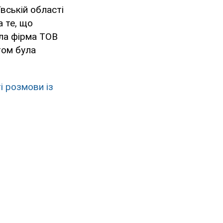
вській області
 те, що
ла фірма ТОВ
том була
і розмови із