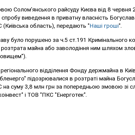
овою Солом'янського райсуду Києва від 8 червня 
 спробу виведення в приватну власність Богуславс
 (Київська область), передають "
Наші гроші
".
аву було порушено за ч.5 ст.191 Кримінального ко
, розтрата майна або заволодіння ним шляхом зл
овищем").
егіонального відділення Фонду держмайна в Київс
вобленерго" підозрювалися в розтраті майна Богусл
 на суму 3,8 млн грн за попередньою змовою зі 
оінвест" і ТОВ "ПКС "Енерготек".