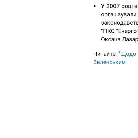
У 2007 році 
організували
законодавств
"ПКС "Енергот
Оксана Лазар
Читайте:
"Щодо 
Зеленським