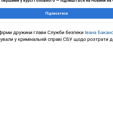
 першими у курсі головного — підпишіться на Новини на
Підписатися
 фірми дружини глави Служби безпеки
Івана Бакан
ували у кримінальній справі СБУ щодо розтрати 