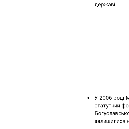
державі.
У 2006 році 
статутний фон
Богуславсько
залишилися н