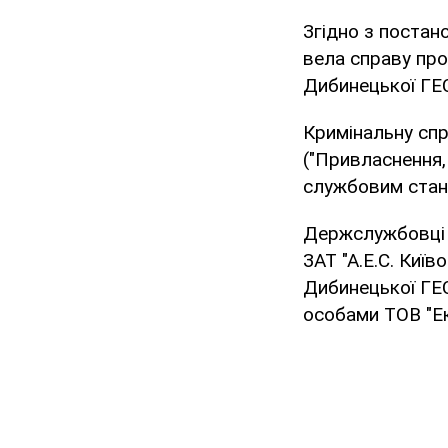
Згідно з постан
вела справу про
Дибинецької ГЕС
Кримінальну спр
("Привласнення
службовим стан
Держслужбовці р
ЗАТ "А.Е.С. Киї
Дибинецької ГЕС
особами ТОВ "Ек