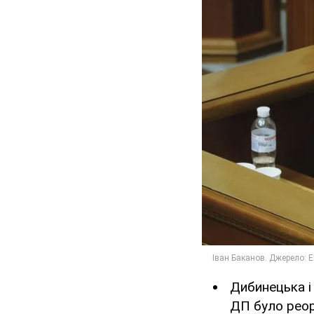
Дибинецька і
ДП було реор