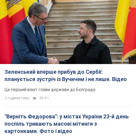
Зеленський вперше прибув до Сербії:
планується зустріч із Вучичем і не лише. Відео
Це перший візит глави держави до Бєлграда
3 години тому
36,4 т.
"Верніть Федорова": у містах України 23-й день
поспіль тривають масові мітинги з
картонками. Фото і відео