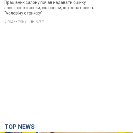
скандал. Фото
Працівник салону почав надавати оцінку
зовнішності жінки, сказавши, що вона носить
"чоловічу стрижку"
6 годин тому
6,9 т.
TOP NEWS