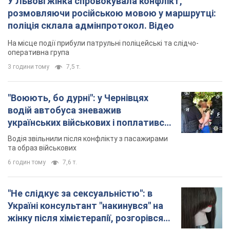
У Львові жінка спровокувала конфлікт,
розмовляючи російською мовою у маршрутці:
поліція склала адмінпротокол. Відео
На місце події прибули патрульні поліцейські та слідчо-
оперативна група
3 години тому
7,5 т.
"Воюють, бо дурні": у Чернівцях
водій автобуса зневажив
українських військових і поплатився.
Відео
Водія звільнили після конфлікту з пасажирами
та образ військових
6 годин тому
7,6 т.
"Не слідкує за сексуальністю": в
Україні консультант "накинувся" на
жінку після хімієтерапії, розгорівся