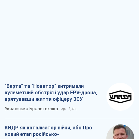
"Варта" та "Новатор" витримали
кулеметний обстріл і удар FPV-дрона,
врятувавши життя офіцеру ЗСУ
Українська Бронетехніка
2,4 т.
КНДР як каталізатор війни, або Про
новий етап російсько-