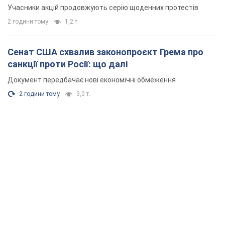
Учасники акцій продовжують серію щоденних протестів
2 години тому
1,2 т.
Сенат США схвалив законопроєкт Грема про
санкції проти Росії: що далі
Документ передбачає нові економічні обмеження
2 години тому
3,0 т.