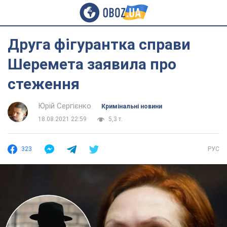
Друга фігурантка справи
Шеремета заявила про
стеження
Юрій Сергієнко
Кримінальні новини
18.08.2021 22:59
5,3 т.
323
РУС