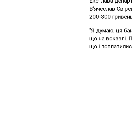
Ексглава департ
В'ячеслав Свіре
200-300 гривень
"Я думаю, ця ба
що на вокзалі. 
що і поплатилися