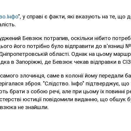
во.Інфо
", у справі є факти, які вказують на те, що 
лість.
уджений Бевзюк потрапив, оскільки нібито потре
ього його потрібно було відправити до в'язниці №
ніпропетровській області. Однак на цьому маршр
дка в Запоріжжі, де Бевзюк чекав відправки в СІЗ
самого злочинця, саме в колонії йому передали ба
берігалася зброя. "Слідство. Інфо" підтверджує, що
ть брати з собою речі, але при цьому їх повинні 
істерстві юстиції повідомили виданню, що обшук бу
евзюка не знайшли.