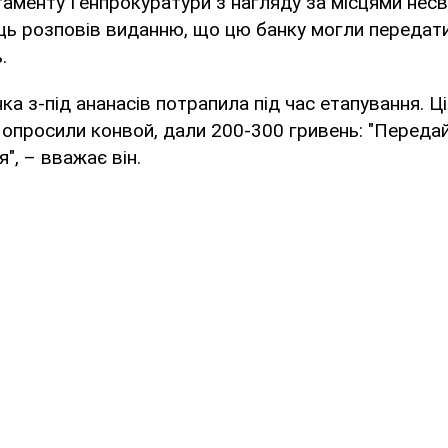
аменту Генпрокуратури з нагляду за місцями нес
ць розповів виданню, що цю банку могли передати 
.
нка з-під ананасів потрапила під час етапування. 
Попросили конвой, дали 200-300 гривень: "Передайт
", – вважає він.