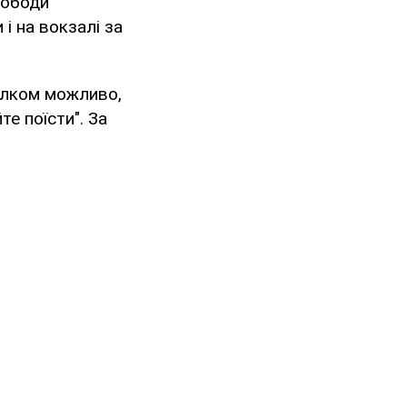
вободи
і на вокзалі за
Цілком можливо,
е поїсти". За