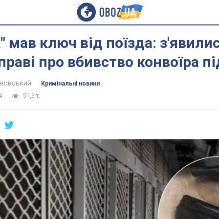
" мав ключ від поїзда: з'явилис
справі про вбивство конвоїра п
новський
Кримінальні новини
4
51,6 т.