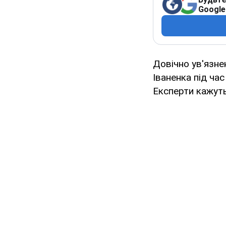
Google
Довічно ув'язне
Іваненка під час
Експерти кажуть