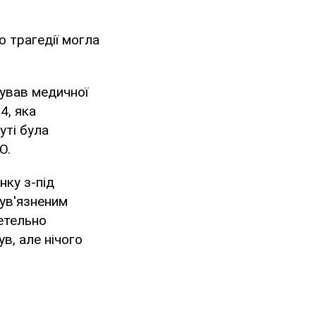
до трагедії могла
бував медичної
4, яка
уті була
О.
нку з-під
 ув'язненим
ретельно
в, але нічого