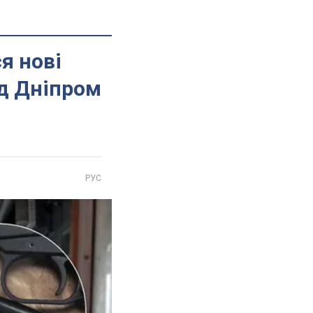
я нові
ід Дніпром
РУС