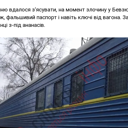
нню вдалося з'ясувати, на момент злочину у Бевзю
ніж, фальшивий паспорт і навіть ключі від вагона. З
нці з-під ананасів.