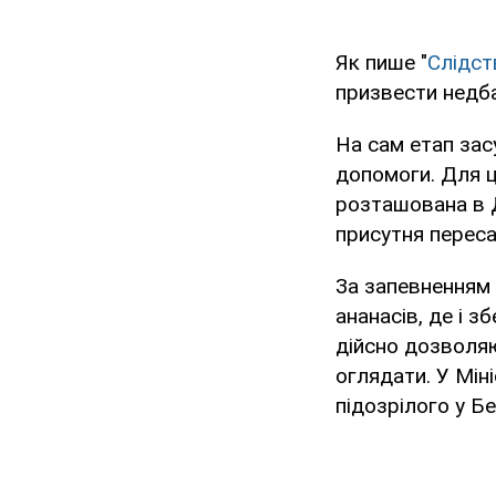
Як пише "
Слідст
призвести недба
На сам етап зас
допомоги. Для ц
розташована в Д
присутня переса
За запевненням 
ананасів, де і з
дійсно дозволяю
оглядати. У Мін
підозрілого у Б