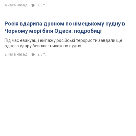
4 часа назад
7,8 т.
Росія вдарила дроном по німецькому судну в
Чорному морі біля Одеси: подробиці
Під час евакуації екіпажу російські терористи завдали ще
одного удару безпілотником по судну
2 часа назад
2,0 т.