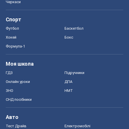
Черкаси
Спорт
Футбол
Баскетбол
Хокей
Бокс
Формула-1
Моя школа
ГДЗ
Підручники
Онлайн уроки
ДПА
ЗНО
НМТ
СНД посібники
Авто
Тест Драйв
Електромобілі