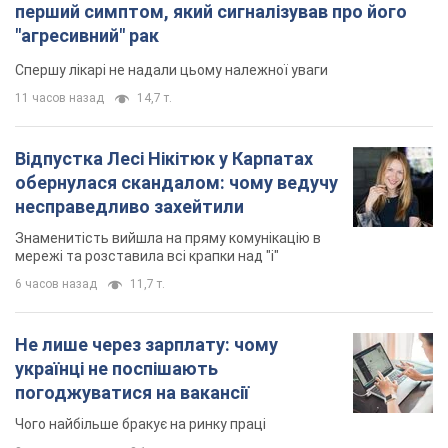
перший симптом, який сигналізував про його
"агресивний" рак
Спершу лікарі не надали цьому належної уваги
11 часов назад
14,7 т.
Відпустка Лесі Нікітюк у Карпатах
обернулася скандалом: чому ведучу
несправедливо захейтили
Знаменитість вийшла на пряму комунікацію в
мережі та розставила всі крапки над "і"
6 часов назад
11,7 т.
Не лише через зарплату: чому
українці не поспішають
погоджуватися на вакансії
Чого найбільше бракує на ринку праці