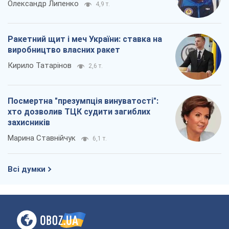
Олександр Липенко
4,9 т.
Ракетний щит і меч України: ставка на
виробництво власних ракет
Кирило Татарінов
2,6 т.
Посмертна "презумпція винуватості":
хто дозволив ТЦК судити загиблих
захисників
Марина Ставнійчук
6,1 т.
Всі думки