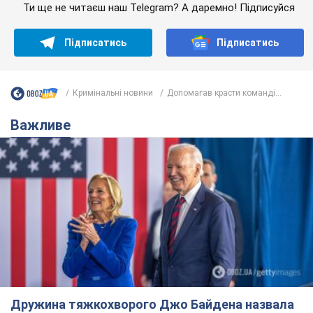
Ти ще не читаєш наш Telegram? А даремно! Підписуйся
Підписатись
Підписатись
Кримінальні новини
Допомагав красти команді...
Важливе
Дружина тяжкохворого Джо Байдена назвала