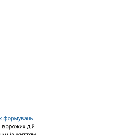
их формувань
і ворожих дій
ним із життям.