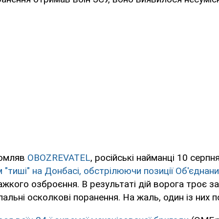
домляв
OBOZREVATEL
, російські найманці 10 серпн
"тиші" на Донбасі, обстрілюючи позиції Об'єднани
жкого озброєння. В результаті дій ворога троє за
альні осколкові поранення. На жаль, один із них по