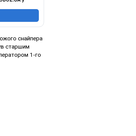
орожого снайпера
був старшим
ператором 1-го