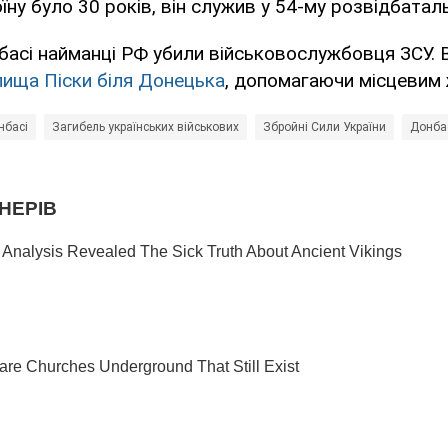
оїну було 30 років, він служив у 54-му розвідбаталь
басі найманці РФ убили військовослужбовця ЗСУ. 
лища Піски біля Донецька
, допомагаючи місцевим
нбасі
Загибель українських військових
Збройні Сили України
Донба