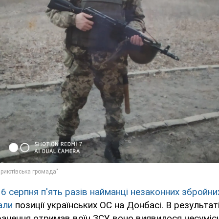
16 серпня п'ять разів найманці незаконних збройн
али
позиції українських ОС на Донбасі. В результат
анення отримав воїн ЗСУ, воно виявилося несуміс