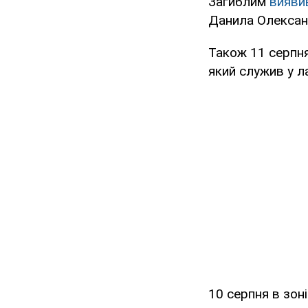
Загиблим
виявив
Данила Олексан
Також 11 серпн
який служив у ла
10 серпня в зон