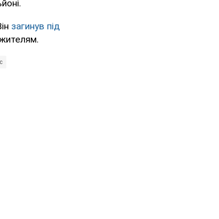
йоні.
Він
загинув під
 жителям.
с