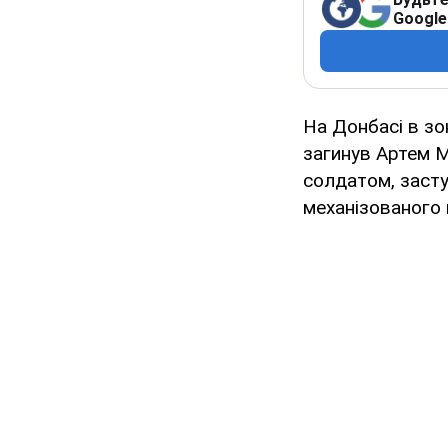
Google
На Донбасі в зо
загинув Артем М
солдатом, заст
механізованого 