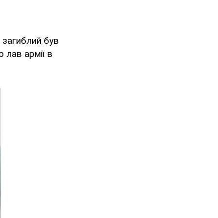
 загиблий був
 лав армії в