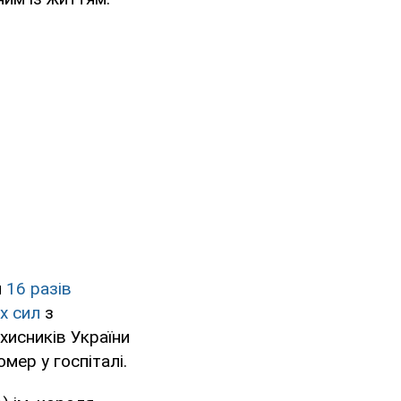
я
16 разів
х сил
з
хисників України
мер у госпіталі.