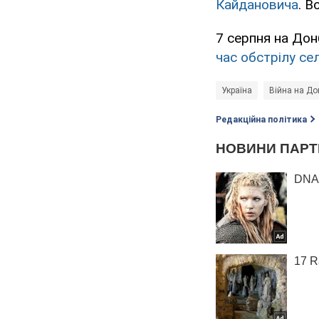
Кайдановича
. В
7 серпня на Дон
час обстрілу се
Україна
Війна на До
Редакційна політика