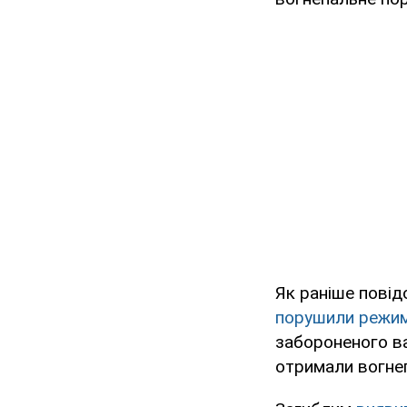
Як раніше пові
порушили режим 
забороненого ва
отримали вогнеп