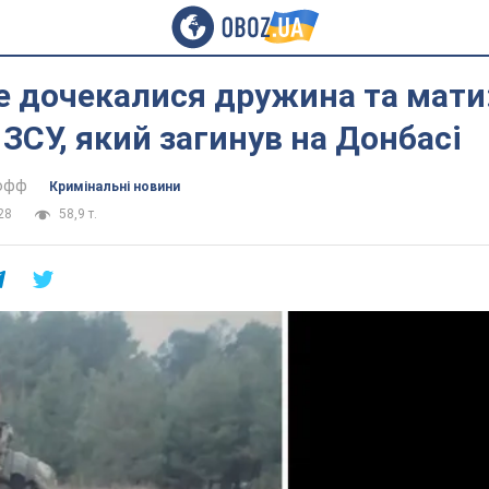
 дочекалися дружина та мати
я ЗСУ, який загинув на Донбасі
тофф
Кримінальні новини
28
58,9 т.