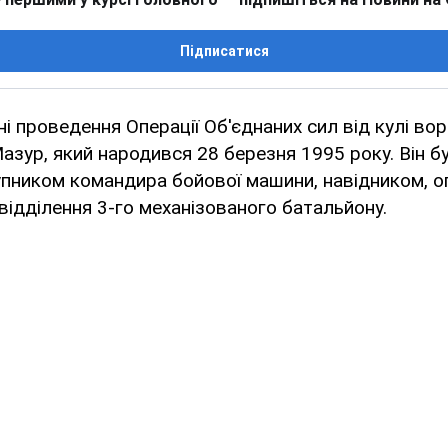
Підписатися
ні проведення Операції Об'єднаних сил від кулі в
азур, який народився 28 березня 1995 року. Він 
упником командира бойової машини, навідником, о
відділення 3-го механізованого батальйону.