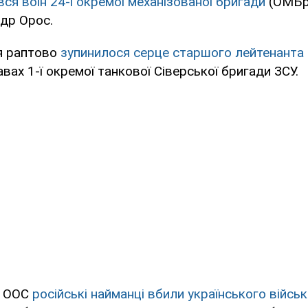
ся воїн 24-ї окремої механізованої бригади
(ОМБр)
др Орос.
я раптово
зупинилося серце старшого лейтенанта
вах 1-ї окремої танкової Сіверської бригади ЗСУ.
і ООС
російські найманці вбили українського війсь