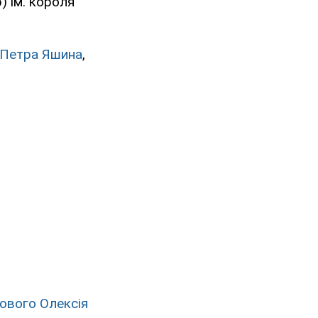
 ім. короля
 Петра Яшина
,
кового Олексія