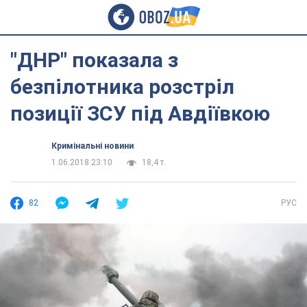
"ДНР" показала з
безпілотника розстріл
позиції ЗСУ під Авдіївкою
Кримінальні новини
1.06.2018 23:10
18,4 т.
82
РУС