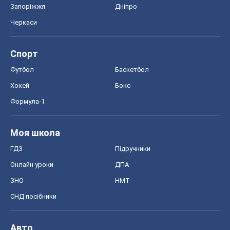
Запоріжжя
Дніпро
Черкаси
Спорт
Футбол
Баскетбол
Хокей
Бокс
Формула-1
Моя школа
ГДЗ
Підручники
Онлайн уроки
ДПА
ЗНО
НМТ
СНД посібники
Авто