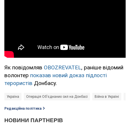
Як повідомляв
OBOZREVATEL
, раніше відомий
волонтер
показав новий доказ підлості
терористів
Донбасу.
Україна
Операція Об'єднаних сил на Донбасі
Війна в Україні
Но
Редакційна політика