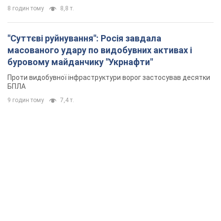
8 годин тому
8,8 т.
"Суттєві руйнування": Росія завдала
масованого удару по видобувних активах і
буровому майданчику "Укрнафти"
Проти видобувної інфраструктури ворог застосував десятки
БПЛА
9 годин тому
7,4 т.