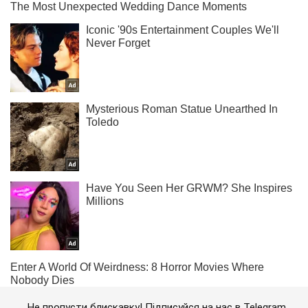
Не пропусти блискавку! Підписуйся на нас в Telegram