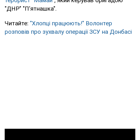
терорист "Мамай"
, який керував бригадою
"ДНР" "П'ятнашка".
Читайте:
"Хлопці працюють!" Волонтер
розповів про зухвалу операції ЗСУ на Донбасі