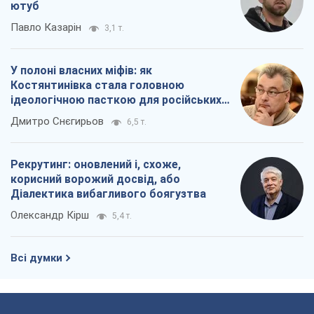
ютуб
Павло Казарін
3,1 т.
У полоні власних міфів: як
Костянтинівка стала головною
ідеологічною пасткою для російських
окупантів
Дмитро Снєгирьов
6,5 т.
Рекрутинг: оновлений і, схоже,
корисний ворожий досвід, або
Діалектика вибагливого боягузтва
Олександр Кірш
5,4 т.
Всі думки