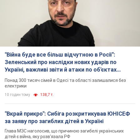
"Війна буде все більш відчутною в Росії":
Зеленський про наслідки нових ударів по
Україні, важливі звіти й атаки по об'єктах
ворога. Відео
Понад 300 тисяч сімей в Одесі та області залишалися без
електрики
10 годин тому
138,7 т.
"Вкрай прикро": Сибіга розкритикував ЮНІСЕФ
за заяву про загиблих дітей в Україні
Глава МЗС наголосив, що причиною загибелі українських
дітей є війна, яку розв'язала РФ