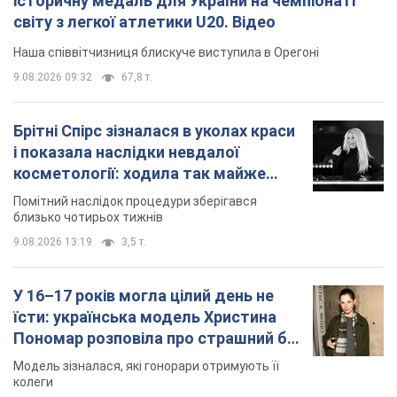
історичну медаль для України на чемпіонаті
світу з легкої атлетики U20. Відео
Наша співвітчизниця блискуче виступила в Орегоні
9.08.2026 09:32
67,8 т.
Брітні Спірс зізналася в уколах краси
і показала наслідки невдалої
косметології: ходила так майже
місяць
Помітний наслідок процедури зберігався
близько чотирьох тижнів
9.08.2026 13:19
3,5 т.
У 16–17 років могла цілий день не
їсти: українська модель Христина
Пономар розповіла про страшний бік
модельної кар’єри
Модель зізналася, які гонорари отримують її
колеги