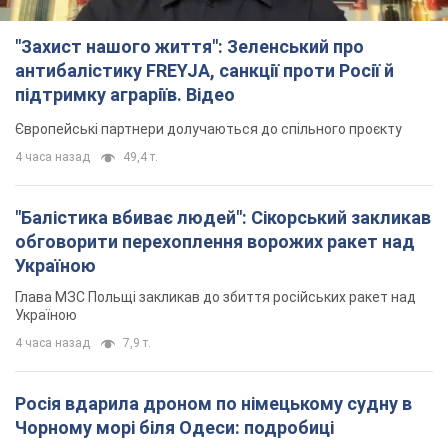
"Захист нашого життя": Зеленський про
антибалістику FREYJA, санкції проти Росії й
підтримку аграріїв. Відео
Європейські партнери долучаються до спільного проєкту
4 часа назад
49,4 т.
"Балістика вбиває людей": Сікорський закликав
обговорити перехоплення ворожих ракет над
Україною
Глава МЗС Польщі закликав до збиття російських ракет над
Україною
4 часа назад
7,9 т.
Росія вдарила дроном по німецькому судну в
Чорному морі біля Одеси: подробиці