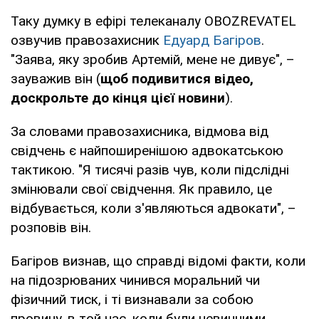
Таку думку в ефірі телеканалу OBOZREVATEL
озвучив правозахисник
Едуард Багіров
.
"Заява, яку зробив Артемій, мене не дивує", –
зауважив він (
щоб подивитися відео,
доскрольте до кінця цієї новини
).
За словами правозахисника, відмова від
свідчень є найпоширенішою адвокатською
тактикою. "Я тисячі разів чув, коли підслідні
змінювали свої свідчення. Як правило, це
відбувається, коли з'являються адвокати", –
розповів він.
Багіров визнав, що справді відомі факти, коли
на підозрюваних чинився моральний чи
фізичний тиск, і ті визнавали за собою
провину, в той час, коли були невинними.