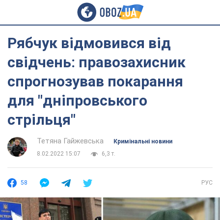
Рябчук відмовився від
свідчень: правозахисник
спрогнозував покарання
для "дніпровського
стрільця"
Тетяна Гайжевська
Кримінальні новини
8.02.2022 15:07
6,3 т.
58
РУС