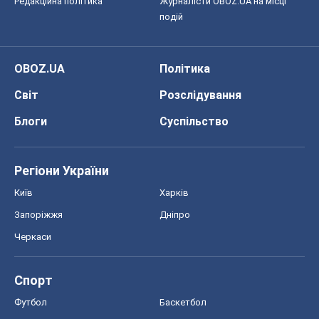
Редакційна політика
Журналісти OBOZ.UA на місці
подій
OBOZ.UA
Політика
Світ
Розслідування
Блоги
Суспільство
Регіони України
Київ
Харків
Запоріжжя
Дніпро
Черкаси
Спорт
Футбол
Баскетбол