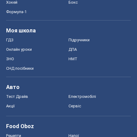
Хокей
Бокс
Формула-1
Моя школа
ГДЗ
Підручники
Онлайн уроки
ДПА
ЗНО
НМТ
СНД посібники
Авто
Тест Драйв
Електромобілі
Акції
Сервіс
Food Oboz
Рецепти
Напої