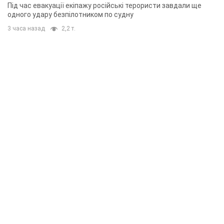
Під час евакуації екіпажу російські терористи завдали ще
одного удару безпілотником по судну
3 часа назад
2,2 т.