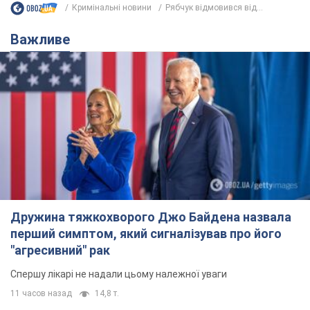
Кримінальні новини
Рябчук відмовився від...
Важливе
Дружина тяжкохворого Джо Байдена назвала
перший симптом, який сигналізував про його
"агресивний" рак
Спершу лікарі не надали цьому належної уваги
11 часов назад
14,8 т.