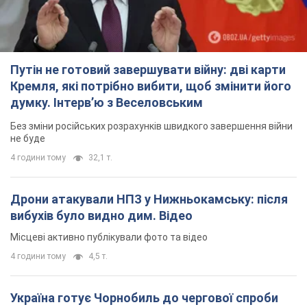
Путін не готовий завершувати війну: дві карти
Кремля, які потрібно вибити, щоб змінити його
думку. Інтерв’ю з Веселовським
Без зміни російських розрахунків швидкого завершення війни
не буде
4 години тому
32,1 т.
Дрони атакували НПЗ у Нижньокамську: після
вибухів було видно дим. Відео
Місцеві активно публікували фото та відео
4 години тому
4,5 т.
Україна готує Чорнобиль до чергової спроби