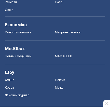
Рецепти
Напої
Дієти
Економіка
Ринки та компанії
Макроекономіка
MedOboz
Новини медицини
MAMACLUB
Шоу
Афіша
Плітки
Краса
Мода
Жіночий журнал