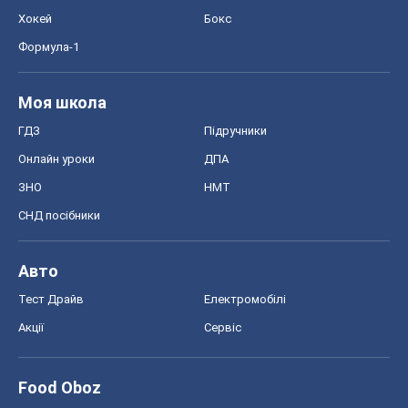
Хокей
Бокс
Формула-1
Моя школа
ГДЗ
Підручники
Онлайн уроки
ДПА
ЗНО
НМТ
СНД посібники
Авто
Тест Драйв
Електромобілі
Акції
Сервіс
Food Oboz