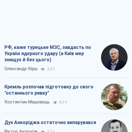
РФ, каже турецьке МЗС, завдасть по
Україні ядерного удару (а Київ мер
знищує й без цього)
Олександр Кірш
2,3 т.
Кремль розпочав підготовку до свого
"останнього ривку"
Костянтин Машовець
8,7 т.
Дух Анкоріджа остаточно випарувався
Віктор Андрусів
7,2 т.