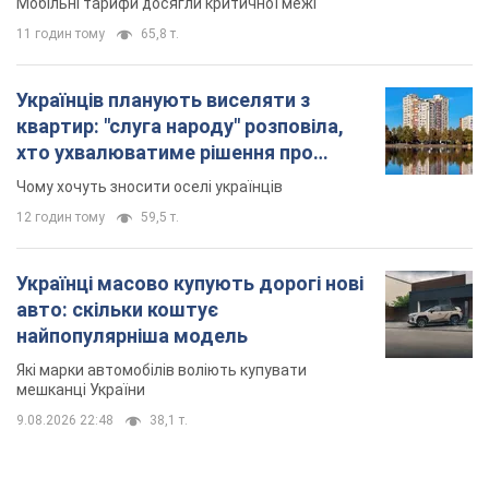
Мобільні тарифи досягли критичної межі
11 годин тому
65,8 т.
Українців планують виселяти з
квартир: "слуга народу" розповіла,
хто ухвалюватиме рішення про
знесення будинків
Чому хочуть зносити оселі українців
12 годин тому
59,5 т.
Українці масово купують дорогі нові
авто: скільки коштує
найпопулярніша модель
Які марки автомобілів воліють купувати
мешканці України
9.08.2026 22:48
38,1 т.